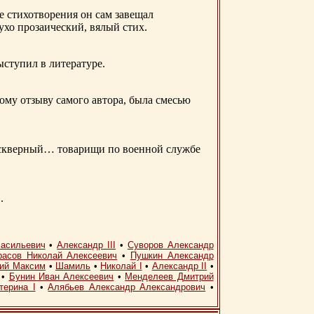
е стихотворения он сам завещал
 ухо прозаический, вялый стих.
ыступил в литературе.
ому отзыву самого автора, была смесью
д скверный… товарищи по военной службе
.
асильевич
•
Александр III
•
Суворов Александр
расов Николай Алексеевич
•
Пушкин Александр
кий Максим
•
Шамиль
•
Николай I
•
Александр II
•
•
Бунин Иван Алексеевич
•
Менделеев Дмитрий
терина I
•
Алябьев Александр Александрович
•