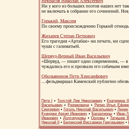
Некрасов Николай Алексеевич
Ни у кого из больших поэтов наших нет так
не включать в собрание его сочинений. Нек
Горький, Максим
По своему происхождению Горький отнюдь 
Жихарев Степан Петрович
Его трагедия «Артабан» ни печати, ни сцен
чуши с галиматьей.
Шервуд-Верный
Иван Васильевич
«Шервуд, — пишет один современник, — в 
чуждались его и прозвали его собачьим им
Обольянинов Петр Хрисанфович
…фельдмаршал Каменский публично обозвал
Петр I
•
Толстой Лев Николаевич
•
Екатерина I
Васильевич
•
Рюриковичи
•
Репин Илья Ефим
Сергеевич
•
Гоголь Николай Васильевич
•
Ленин
Куинджи Архип Иванович
•
Багратионы
•
Иван Г
Иванович
•
Долгоруковы
•
Орловы
•
Татищев В
Николай II
•
Белинский Виссарион Григорьевич
•