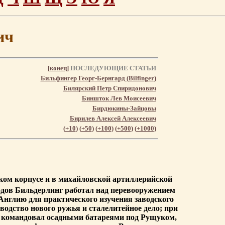
ич
[
конец
]
ПОСЛЕДУЮЩИЕ СТАТЬИ
Бильфингер Георг-Бернгард (Bilfinger)
Билярский Петр Спиридонович
Биншток Лев Моисеевич
Бирдюкины-Зайцовы
Бирилев Алексей Алексеевич
(
+10
) (
+50
) (
+100
) (
+500
) (
+1000
)
еском корпусе и в михайловской артиллерийской
годов Бильдерлинг работал над перевооружением
Англию для практического изучения заводского
водство нового ружья и сталелитейное дело; при
ов командовал осадными батареями под Рущуком,