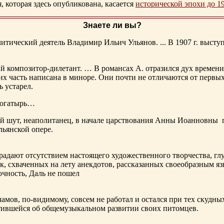
которая здесь опубликована, касается
исторической эпохи до 1
Знаете ли вы?
тический деятель Владимир Ильич Ульянов. ... В 1907 г. выступ
ий композитор-дилетант. … В романсах А. отразился дух времени
х часть написана в миноре. Они почти не отличаются от первы
ь устарел.
богатырь…
ный шут, неаполитанец, в начале царствования Анны Иоанновны
льянской опере.
адают отсутствием настоящего художественного творчества, глу
к, схваченных на лету анекдотов, рассказанных своеобразным яз
чность, Даль не пошел
ламов,
по-видимому
, совсем не работал и остался при тех скудн
ботившейся об общемузыкальном развитии своих питомцев.