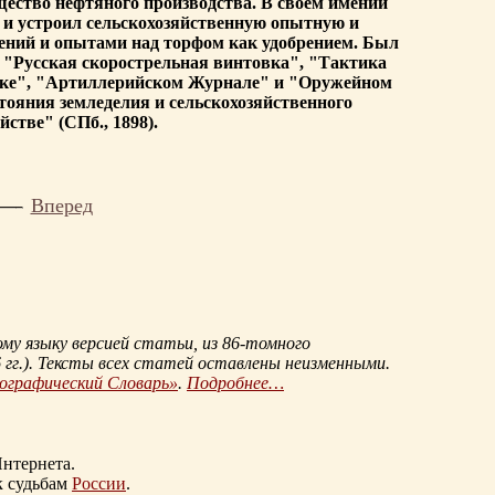
рищество нефтяного производства. В своем имении
во и устроил сельскохозяйственную опытную и
тений и опытами над торфом как удобрением. Был
: "Русская скорострельная винтовка", "Тактика
нике", "Артиллерийском Журнале" и "Оружейном
стояния земледелия и сельскохозяйственного
стве" (СПб., 1898).
Вперед
му языку версией статьи, из
86-томного
гг.
). Тексты всех статей оставлены неизменными.
иографический Словарь»
.
Подробнее…
нтернета.
к судьбам
России
.