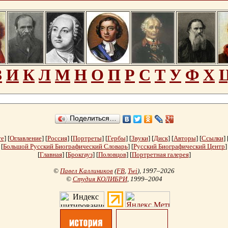
З
И
К
Л
М
Н
О
П
Р
С
Т
У
Ф
Х
Поделиться…
те
] [
Оглавление
] [
Россия
] [
Портреты
] [
Гербы
] [
Звуки
] [
Диск
] [
Авторы
] [
Ссылки
] 
[
Большой Русский Биографический Словарь
] [
Русский Биографический Центр
]
[
Главная
] [
Брокгауз
] [
Половцов
] [
Портретная галерея
]
©
Павел Каллиников
(
FB
,
Twi
)
, 1997–2026
©
Студия КОЛИБРИ
, 1999–2004