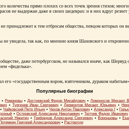
ого количества прямо плохих со всех точек зрения стихов; многи
расов не выдержан даже в своих шедеврах: и в них вдруг резнет
не принадлежит к тем отбросам общества, певцом которых он в
ы не увидела, так как, по мнению князя Шаховского и откровенн
обществе, даже петербургском, не назывался иначе, как Шерву
енем «фиделька».
 его «государственным вором, взяточником, дураком набитым»
Популярные биографии
I
•
Романовы
•
Достоевский Федор Михайлович
•
Ломоносов Михаил В
ович
•
Тургенев Иван Сергеевич
•
Лермонтов Михаил Юрьевич
•
Нек
•
Чайковский Петр Ильич
•
Чехов Антон Павлович
•
Александр I
•
Горь
розный
•
Островский Александр Николаевич
•
Тютчев Федор Иванович
асилий Никитич
•
Грибоедов Александр Сергеевич
•
Воронцовы
•
Ека
Потемкин Григорий Александрович
•
Растрелли