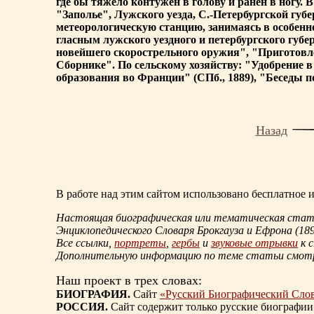
где бы тяжело контужен в голову и ранен в ногу. 
"Заполье", Лужского уезда, С.-Петербургской губе
метеорологическую станцию, занимаясь в особенн
гласным лужского уездного и петербургского губе
новейшего скорострельного оружия", "Приготовл
Сборнике". По сельскому хозяйству: "Удобрение в
образования во Франции" (СПб., 1889), "Беседы п
Назад
В работе над этим сайтом использовано бесплатное
Настоящая биографическая или тематическая статья
Энциклопедического Словаря Брокгауза и Ефрона
(18
Все ссылки,
портреты
,
гербы
и
звуковые отрывки
к 
Дополнительную информацию по теме статьи смо
Наш проект в трех словах:
БИОГРАФИЯ.
Сайт
«Русский Биографический Сло
РОССИЯ.
Сайт содержит только русские биографии