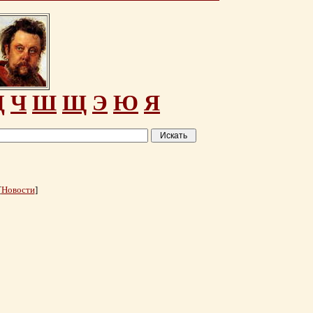
Ц
Ч
Ш
Щ
Э
Ю
Я
[
Новости
]