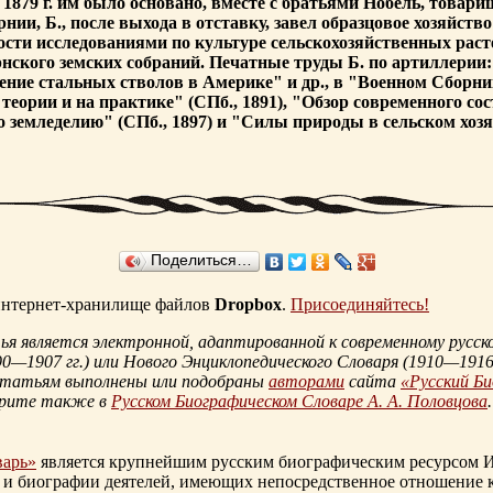
В 1879 г. им было основано, вместе с братьями Нобель, това
рнии, Б., после выхода в отставку, завел образцовое хозяйст
ости исследованиями по культуре сельскохозяйственных рас
рнского земских собраний. Печатные труды Б. по артиллерии
ение стальных стволов в Америке" и др., в "Военном Сбор
 теории и на практике" (СПб., 1891), "Обзор современного со
о земледелию" (СПб., 1897) и "Силы природы в сельском хозяй
Поделиться…
 интернет-хранилище файлов
Dropbox
.
Присоединяйтесь!
 является электронной, адаптированной к современному русско
90—1907 гг.
) или Нового Энциклопедического Словаря (
1910—1916 
статьям выполнены или подобраны
авторами
сайта
«Русский Б
трите также в
Русском Биографическом Словаре А. А. Половцова
.
варь»
является крупнейшим русским биографическим ресурсом И
 и биографии деятелей, имеющих непосредственное отношение 