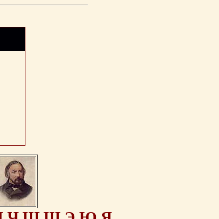
Ц
Ч
Ш
Щ
Э
Ю
Я