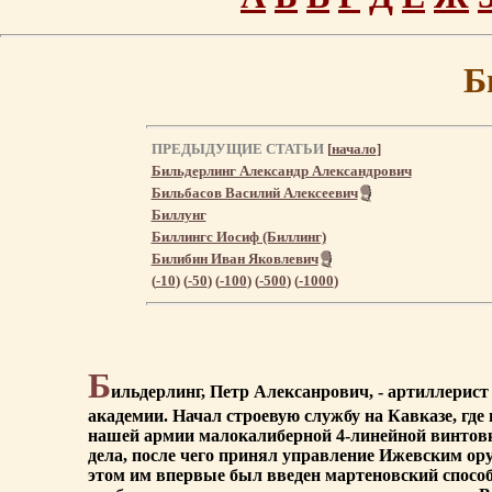
Б
ПРЕДЫДУЩИЕ СТАТЬИ
[
начало
]
Бильдерлинг Александр Александрович
Бильбасов Василий Алексеевич
Биллунг
Биллингс Иосиф (Биллинг)
Билибин Иван Яковлевич
(
-10
) (
-50
) (
-100
) (
-500
) (
-1000
)
Б
ильдерлинг, Петр Алексанрович, - артиллерист 
академии. Начал строевую службу на Кавказе, где
нашей армии малокалиберной 4-линейной винтовко
дела, после чего принял управление Ижевским ору
этом им впервые был введен мартеновский способ