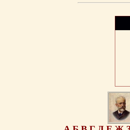
А
Б
В
Г
Д
Е
Ж