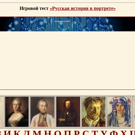
Игровой тест
«Русская история в портрете»
З
И
К
Л
М
Н
О
П
Р
С
Т
У
Ф
Х