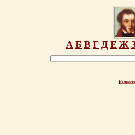
А
Б
В
Г
Д
Е
Ж
[
О проек