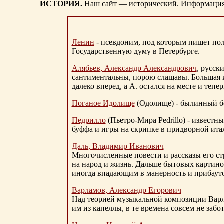
ИСТОРИЯ.
Наш сайт — исторический. Информация, 
Ленин
- псевдоним, под которым пишет поли
Государственную думу в Петербурге.
Алябьев, Александр Александрович
, русск
сантиментальны, порою слащавы. Большая и
далеко вперед, а А. остался на месте и тепер
Поганое Идолище
(Одолище) - былинный 
Педрилло
(Пьетро-Мира Pedrillo) - извест
буффа и игры на скрипке в придворной ита
Даль, Владимир Иванович
Многочисленные повести и рассказы его стр
на народ и жизнь. Дальше бытовых картино
иногда впадающим в манерность и прибауто
Варламов, Александр Егорович
Над теорией музыкальной композиции Вар
им из капеллы, в те времена совсем не за