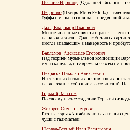
Поганое Идолище
(Одолище) - былинный 
Педрилло
(Пьетро-Мира Pedrillo) - извест
буффа и игры на скрипке в придворной ита
Даль, Владимир Иванович
Многочисленные повести и рассказы его стр
на народ и жизнь. Дальше бытовых картино
иногда впадающим в манерность и прибауто
Варламов, Александр Егорович
Над теорией музыкальной композиции Вар
им из капеллы, в те времена совсем не за
Некрасов Николай Алексеевич
Ни у кого из больших поэтов наших нет так
не включать в собрание его сочинений. Нек
Горький, Максим
По своему происхождению Горький отнюдь 
Жихарев Степан Петрович
Его трагедия «Артабан» ни печати, ни сцен
чуши с галиматьей.
Шервуд-Верный
Иван Васильевич