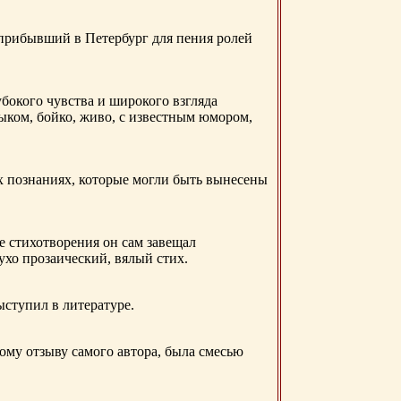
 прибывший в Петербург для пения ролей
бокого чувства и широкого взгляда
ыком, бойко, живо, с известным юмором,
ых познаниях, которые могли быть вынесены
е стихотворения он сам завещал
 ухо прозаический, вялый стих.
ыступил в литературе.
ому отзыву самого автора, была смесью