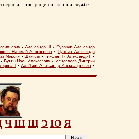
д скверный… товарищи по военной службе
.
асильевич
•
Александр III
•
Суворов Александр
расов Николай Алексеевич
•
Пушкин Александр
кий Максим
•
Шамиль
•
Николай I
•
Александр II
•
•
Бунин Иван Алексеевич
•
Менделеев Дмитрий
терина I
•
Алябьев Александр Александрович
•
Ц
Ч
Ш
Щ
Э
Ю
Я