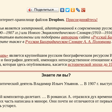
Поделиться…
 интернет-хранилище файлов
Dropbox
.
Присоединяйтесь!
 является электронной, адаптированной к современному русско
90—1907 гг.
) или Нового Энциклопедического Словаря (
1910—1916 
статьям выполнены или подобраны
авторами
сайта
«Русский Б
трите также в
Русском Биографическом Словаре А. А. Половцова
.
варь»
является крупнейшим русским биографическим ресурсом И
 и биографии деятелей, имеющих непосредственное отношение 
которая здесь опубликована, касается
исторической эпохи до 1
Знаете ли вы?
тический деятель Владимир Ильич Ульянов. ... В 1907 г. выступ
ий композитор-дилетант. … В романсах А. отразился дух времени
х часть написана в миноре. Они почти не отличаются от первы
ь устарел.