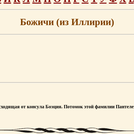
Божичи (из Иллирии)
сходящая от консула Боэция. Потомок этой фамилии Пантеле