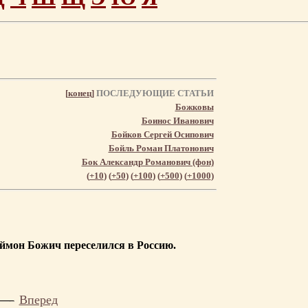
[
конец
]
ПОСЛЕДУЮЩИЕ СТАТЬИ
Божковы
Боинос Иванович
Бойков Сергей Осипович
Бойль Роман Платонович
Бок Александр Романович (фон)
(
+10
) (
+50
) (
+100
) (
+500
) (
+1000
)
ймон Божич переселился в Россию.
Вперед