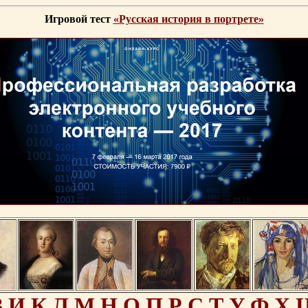
Игровой тест
«Русская история в портрете»
З
И
К
Л
М
Н
О
П
Р
С
Т
У
Ф
Х