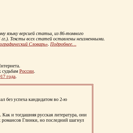
му языку версией статьи, из
86-томного
гг.
). Тексты всех статей оставлены неизменными.
иографический Словарь»
.
Подробнее…
нтернета.
к судьбам
России
.
917 года
.
ал без успеха кандидатом во 2-ю
. Как и тогдашняя русская литература, они
х романсов Глинки, но последний шагнул