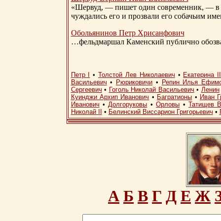
«Шервуд, — пишет один современник, — в 
чуждались его и прозвали его собачьим им
Обольянинов Петр Хрисанфович
…фельдмаршал Каменский публично обозвал
Петр I
•
Толстой Лев Николаевич
•
Екатерина I
Васильевич
•
Рюриковичи
•
Репин Илья Ефим
Сергеевич
•
Гоголь Николай Васильевич
•
Ленин
Куинджи Архип Иванович
•
Багратионы
•
Иван Г
Иванович
•
Долгоруковы
•
Орловы
•
Татищев В
Николай II
•
Белинский Виссарион Григорьевич
•
А
Б
В
Г
Д
Е
Ж