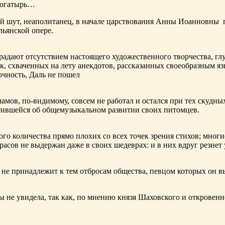
богатырь…
ный шут, неаполитанец, в начале царствования Анны Иоанновны
льянской опере.
адают отсутствием настоящего художественного творчества, глу
к, схваченных на лету анекдотов, рассказанных своеобразным яз
чность, Даль не пошел
ламов,
по-видимому
, совсем не работал и остался при тех скудн
ботившейся об общемузыкальном развитии своих питомцев.
ого количества прямо плохих со всех точек зрения стихов; многи
расов не выдержан даже в своих шедеврах: и в них вдруг резнет
не принадлежит к тем отбросам общества, певцом которых он в
ы не увидела, так как, по мнению князя Шаховского и откровенн