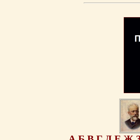
А
Б
В
Г
Д
Е
Ж