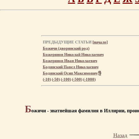
ПРЕДЫДУЩИЕ СТАТЬИ
[
начало
]
Божичи (дворянский род)
Божерянов Николай Николаевич
Божерянов Иван Николаевич
Бодянский Павел Николаевич
Бодянский Осип Максимович
(
-10
) (
-50
) (
-100
) (
-500
) (
-1000
)
Б
ожичи - знатнейшая фамилия в Иллирии, прои
Назад