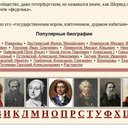
обществе, даже петербургском, не назывался иначе, как Шерву
енем «фиделька».
 его «государственным вором, взяточником, дураком набитым»
Популярные биографии
I
•
Романовы
•
Достоевский Федор Михайлович
•
Ломоносов Михаил В
ович
•
Тургенев Иван Сергеевич
•
Лермонтов Михаил Юрьевич
•
Нек
•
Чайковский Петр Ильич
•
Чехов Антон Павлович
•
Александр I
•
Горь
розный
•
Островский Александр Николаевич
•
Тютчев Федор Иванович
асилий Никитич
•
Грибоедов Александр Сергеевич
•
Воронцовы
•
Ека
Потемкин Григорий Александрович
•
Растрелли
З
И
К
Л
М
Н
О
П
Р
С
Т
У
Ф
Х