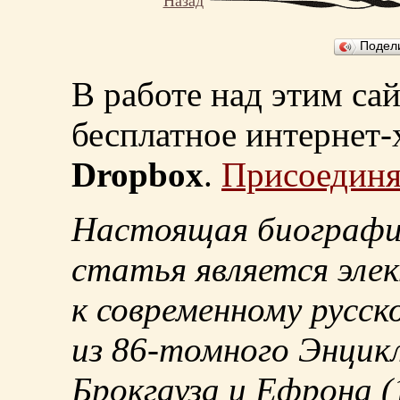
Назад
Подел
В работе над этим са
бесплатное интернет
Dropbox
.
Присоединя
Настоящая биографи
статья является эле
к современному русск
из
86-томного
Энцикл
Брокгауза и Ефрона
(