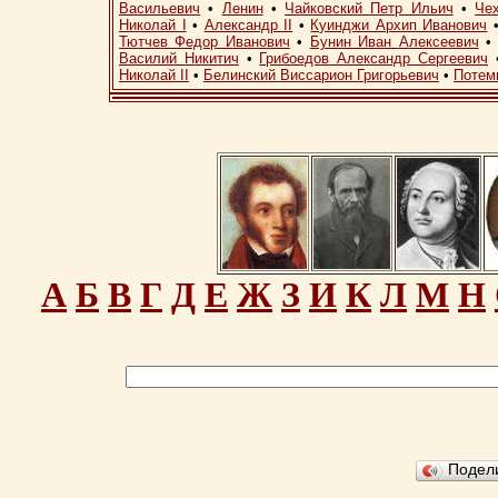
Васильевич
•
Ленин
•
Чайковский Петр Ильич
•
Че
Николай I
•
Александр II
•
Куинджи Архип Иванович
Тютчев Федор Иванович
•
Бунин Иван Алексеевич
Василий Никитич
•
Грибоедов Александр Сергеевич
Николай II
•
Белинский Виссарион Григорьевич
•
Потем
А
Б
В
Г
Д
Е
Ж
З
И
К
Л
М
Н
Подел