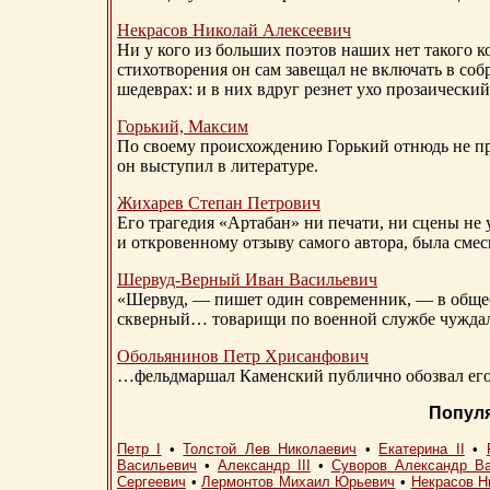
Некрасов Николай Алексеевич
Ни у кого из больших поэтов наших нет такого к
стихотворения он сам завещал не включать в соб
шедеврах: и в них вдруг резнет ухо прозаический
Горький, Максим
По своему происхождению Горький отнюдь не пр
он выступил в литературе.
Жихарев Степан Петрович
Его трагедия «Артабан» ни печати, ни сцены не 
и откровенному отзыву самого автора, была сме
Шервуд-Верный
Иван Васильевич
«Шервуд, — пишет один современник, — в общест
скверный… товарищи по военной службе чуждали
Обольянинов Петр Хрисанфович
…фельдмаршал Каменский публично обозвал его 
Попул
Петр I
•
Толстой Лев Николаевич
•
Екатерина II
•
Васильевич
•
Александр III
•
Суворов Александр В
Сергеевич
•
Лермонтов Михаил Юрьевич
•
Некрасов Н