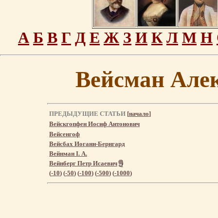
А
Б
В
Г
Д
Е
Ж
З
И
К
Л
М
Н
Вейсман Але
ПРЕДЫДУЩИЕ СТАТЬИ
[
начало
]
Вейскгопфен Иосиф Антонович
Вейсенгоф
Вейсбах Иоганн-Бернгард
Вейнман I. А.
Вейнберг Петр Исаевич
(
-10
) (
-50
) (
-100
) (
-500
) (
-1000
)