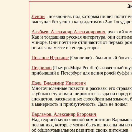
З
Ленин
- псевдоним, под которым пишет политичес
выступал без успеха кандидатом во 2-ю Государ
Алябьев, Александр Александрович
, русский ко
Как и тогдашняя русская литература, они сантим
миноре. Они почти не отличаются от первых ром
остался на месте и теперь устарел.
Поганое Идолище
(Одолище) - былинный богат
Педрилло
(Пьетро-Мира Pedrillo) - известный ш
прибывший в Петербург для пения ролей буффа и
Даль, Владимир Иванович
Многочисленные повести и рассказы его страдаю
глубокого чувства и широкого взгляда на народ 
анекдотов, рассказанных своеобразным языком, 
в манерность и прибауточность, Даль не пошел
Варламов, Александр Егорович
Над теорией музыкальной композиции Варламов
познаниях, которые могли быть вынесены им из к
об общемузыкальном развитии своих питомцев.