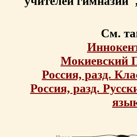
учителей гимназии", 
См. та
Иннокен
Мокиевский П
Россия, разд. Кл
Россия, разд. Русс
язы