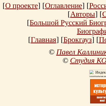
[
О проекте
] [
Оглавление
] [
Росс
[
Авторы
] [
[
Большой Русский Биог
Биограф
[
Главная
] [
Брокгауз
] [
П
©
Павел Каллини
©
Студия К