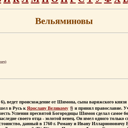
Вельяминовы
вич)
, 6), ведет происхождение от Шимона, сына варяжского князя
ишел в Русь к
Ярославу Великому
и принял православие. У
а в честь Успения пресвятой Богородицы Шимон сделал самое 
следие своего отца - золотой венец. Он имел одного только с
остоинство, данный в 1760 г. Роману и Ивану Илларионовичу