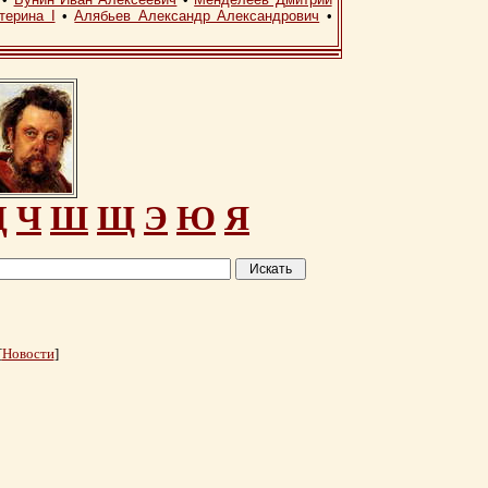
терина I
•
Алябьев Александр Александрович
•
Ц
Ч
Ш
Щ
Э
Ю
Я
[
Новости
]