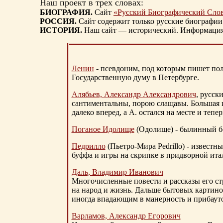
Наш проект в трех словах:
БИОГРАФИЯ.
Сайт
«Русский Биографический Сло
РОССИЯ.
Сайт содержит только русские биографии
ИСТОРИЯ.
Наш сайт — исторический. Информация, 
Ленин
- псевдоним, под которым пишет поли
Государственную думу в Петербурге.
Алябьев, Александр Александрович
, русск
сантиментальны, порою слащавы. Большая и
далеко вперед, а А. остался на месте и тепер
Поганое Идолище
(Одолище) - былинный 
Педрилло
(Пьетро-Мира Pedrillo) - извест
буффа и игры на скрипке в придворной ита
Даль, Владимир Иванович
Многочисленные повести и рассказы его стр
на народ и жизнь. Дальше бытовых картино
иногда впадающим в манерность и прибауто
Варламов, Александр Егорович