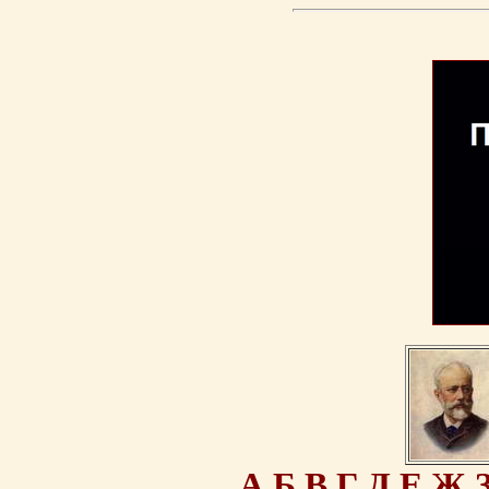
А
Б
В
Г
Д
Е
Ж