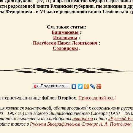
язя Долгорукова" (IV, 71) и пр. Потомство Федора Сергеевич
 части родословной книги Рязанской губернии, где записана и 
а Федоровича - в VI части родословной книги Тамбовской г
См. также статьи:
Башмаковы
;
Исленьевы
;
Полуботок Павел Леонтьевич
;
Соловцовы
.
Поделиться…
 интернет-хранилище файлов
Dropbox
.
Присоединяйтесь!
 является электронной, адаптированной к современному русско
90—1907 гг.
) или Нового Энциклопедического Словаря (
1910—1916 
статьям выполнены или подобраны
авторами
сайта
«Русский Б
трите также в
Русском Биографическом Словаре А. А. Половцова
.