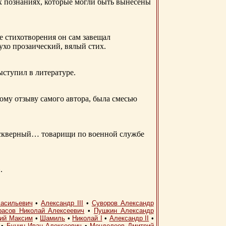
ых познаниях, которые могли быть вынесены
е стихотворения он сам завещал
 ухо прозаический, вялый стих.
ыступил в литературе.
ому отзыву самого автора, была смесью
д скверный… товарищи по военной службе
.
асильевич
•
Александр III
•
Суворов Александр
расов Николай Алексеевич
•
Пушкин Александр
кий Максим
•
Шамиль
•
Николай I
•
Александр II
•
•
Бунин Иван Алексеевич
•
Менделеев Дмитрий