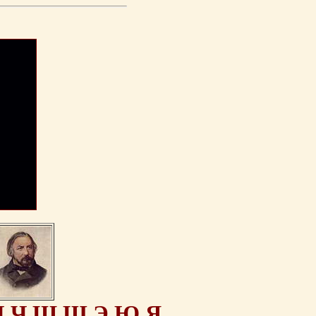
Ц
Ч
Ш
Щ
Э
Ю
Я