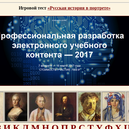
Игровой тест
«Русская история в портрете»
З
И
К
Л
М
Н
О
П
Р
С
Т
У
Ф
Х