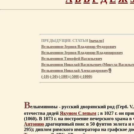
ПРЕДЫДУЩИЕ СТАТЬИ
[
начало
]
Вельяминов-Зернов Владимир Федорович
Вельяминов-Зернов Владимир Владимирович
Вельяминов Тимофей Васильевич
Вельяминов Николай Васильевич (Микула Василье
Вельяминов Николай Александрович
(
-10
) (
-50
) (
-100
) (
-500
) (
-1000
)
В
ельяминовы - русский дворянский род (Герб. V
отечества дядей
Якуном Слепым
; в 1027 г. он пр
(1060). В 1073 г. на построение печерского храм
Антонию
драгоценный пояс в 50 фунтов золота и на
295); диплом римского императора на графское д