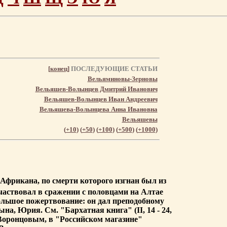
[
конец
]
ПОСЛЕДУЮЩИЕ СТАТЬИ
Вельяминовы-Зерновы
Вельяшев-Волынцев Дмитрий Иванович
Вельяшев-Волынцев Иван Андреевич
Вельяшева-Волынцева Анна Ивановна
Вельяшевы
(
+10
) (
+50
) (
+100
) (
+500
) (
+1000
)
 Африкана, по смерти которого изгнан был из
частвовал в сражении с половцами на Алтае
большое пожертвование: он дал преподобному
ына, Юрия. См. "Бархатная книга" (II, 14 - 24,
 Воронцовым, в "Российском магазине"