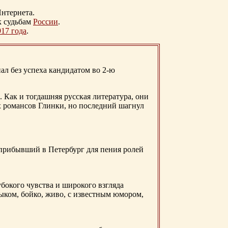
нтернета.
к судьбам
России
.
917 года
.
ал без успеха кандидатом во 2-ю
. Как и тогдашняя русская литература, они
х романсов Глинки, но последний шагнул
 прибывший в Петербург для пения ролей
бокого чувства и широкого взгляда
ыком, бойко, живо, с известным юмором,