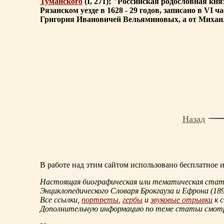
Туманского
(I, 271); "Российская родословная кн
Рязанском уезде в 1628 - 29 годов, записано в VI
Григория Ивановичей Вельяминовых, а от Михаил
Назад
В работе над этим сайтом использовано бесплатное
Настоящая биографическая или тематическая статья
Энциклопедического Словаря Брокгауза и Ефрона
(18
Все ссылки,
портреты
,
гербы
и
звуковые отрывки
к 
Дополнительную информацию по теме статьи смо