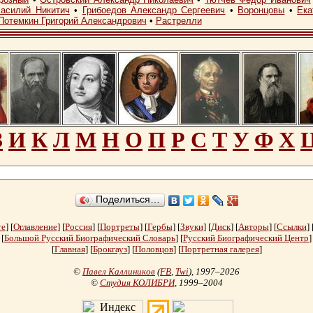
асилий Никитич
•
Грибоедов Александр Сергеевич
•
Воронцовы
•
Ека
Потемкин Григорий Александрович
•
Растрелли
З
И
К
Л
М
Н
О
П
Р
С
Т
У
Ф
Х
Поделиться…
те
] [
Оглавление
] [
Россия
] [
Портреты
] [
Гербы
] [
Звуки
] [
Диск
] [
Авторы
] [
Ссылки
] 
[
Большой Русский Биографический Словарь
] [
Русский Биографический Центр
]
[
Главная
] [
Брокгауз
] [
Половцов
] [
Портретная галерея
]
©
Павел Каллиников
(
FB
,
Twi
)
, 1997–2026
©
Студия КОЛИБРИ
, 1999–2004