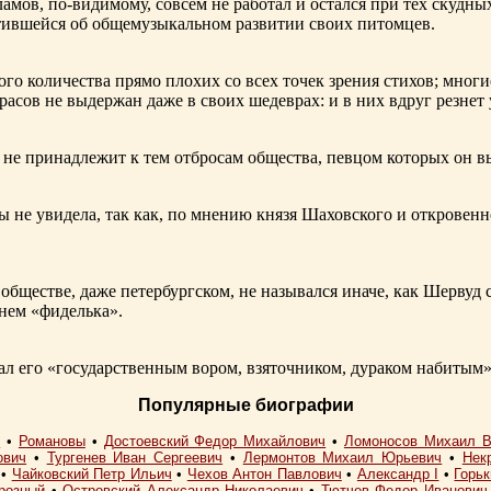
ламов,
по-видимому
, совсем не работал и остался при тех скудн
ботившейся об общемузыкальном развитии своих питомцев.
ого количества прямо плохих со всех точек зрения стихов; многи
расов не выдержан даже в своих шедеврах: и в них вдруг резнет
не принадлежит к тем отбросам общества, певцом которых он в
ы не увидела, так как, по мнению князя Шаховского и откровенн
обществе, даже петербургском, не назывался иначе, как Шерву
енем «фиделька».
 его «государственным вором, взяточником, дураком набитым»
Популярные биографии
I
•
Романовы
•
Достоевский Федор Михайлович
•
Ломоносов Михаил В
ович
•
Тургенев Иван Сергеевич
•
Лермонтов Михаил Юрьевич
•
Нек
•
Чайковский Петр Ильич
•
Чехов Антон Павлович
•
Александр I
•
Горь
розный
•
Островский Александр Николаевич
•
Тютчев Федор Иванович