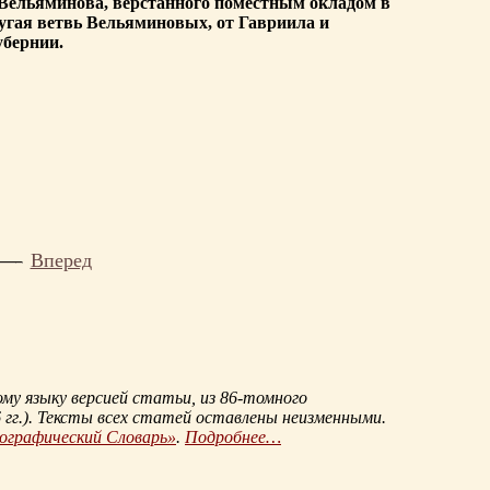
а Вельяминова, верстанного поместным окладом в
другая ветвь Вельяминовых, от Гавриила и
убернии.
Вперед
му языку версией статьи, из
86-томного
гг.
). Тексты всех статей оставлены неизменными.
иографический Словарь»
.
Подробнее…