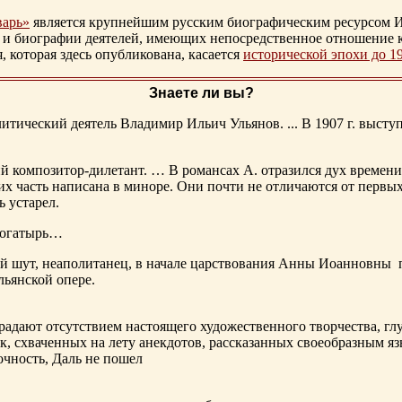
варь»
является крупнейшим русским биографическим ресурсом И
 и биографии деятелей, имеющих непосредственное отношение 
которая здесь опубликована, касается
исторической эпохи до 1
Знаете ли вы?
тический деятель Владимир Ильич Ульянов. ... В 1907 г. выступ
ий композитор-дилетант. … В романсах А. отразился дух времени
х часть написана в миноре. Они почти не отличаются от первы
ь устарел.
богатырь…
ный шут, неаполитанец, в начале царствования Анны Иоанновны
льянской опере.
адают отсутствием настоящего художественного творчества, глу
к, схваченных на лету анекдотов, рассказанных своеобразным яз
чность, Даль не пошел