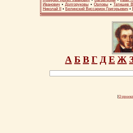
Иванович
•
Долгоруковы
•
Орловы
•
Татищев В
Николай II
•
Белинский Виссарион Григорьевич
•
А
Б
В
Г
Д
Е
Ж
[
О проек