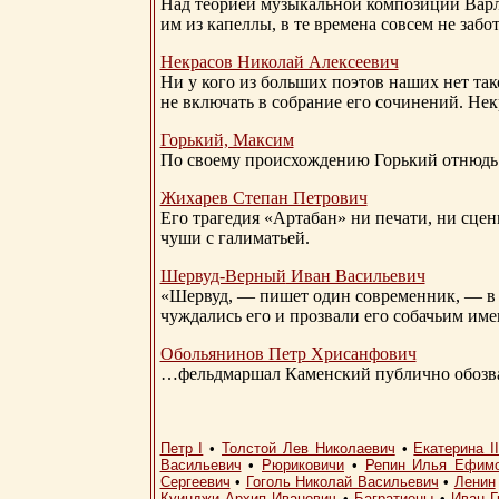
Над теорией музыкальной композиции Вар
им из капеллы, в те времена совсем не за
Некрасов Николай Алексеевич
Ни у кого из больших поэтов наших нет так
не включать в собрание его сочинений. Нек
Горький, Максим
По своему происхождению Горький отнюдь 
Жихарев Степан Петрович
Его трагедия «Артабан» ни печати, ни сцен
чуши с галиматьей.
Шервуд-Верный
Иван Васильевич
«Шервуд, — пишет один современник, — в 
чуждались его и прозвали его собачьим им
Обольянинов Петр Хрисанфович
…фельдмаршал Каменский публично обозвал
Петр I
•
Толстой Лев Николаевич
•
Екатерина I
Васильевич
•
Рюриковичи
•
Репин Илья Ефим
Сергеевич
•
Гоголь Николай Васильевич
•
Ленин
Куинджи Архип Иванович
•
Багратионы
•
Иван Г