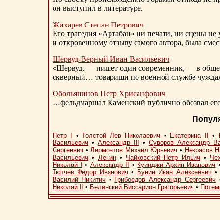
он выступил в литературе.
Жихарев Степан Петрович
Его трагедия «Артабан» ни печати, ни сцены не 
и откровенному отзыву самого автора, была сме
Шервуд-Верный
Иван Васильевич
«Шервуд, — пишет один современник, — в общест
скверный… товарищи по военной службе чуждали
Обольянинов Петр Хрисанфович
…фельдмаршал Каменский публично обозвал его 
Попул
Петр I
•
Толстой Лев Николаевич
•
Екатерина II
•
Васильевич
•
Александр III
•
Суворов Александр В
Сергеевич
•
Лермонтов Михаил Юрьевич
•
Некрасов Н
Васильевич
•
Ленин
•
Чайковский Петр Ильич
•
Че
Николай I
•
Александр II
•
Куинджи Архип Иванович
Тютчев Федор Иванович
•
Бунин Иван Алексеевич
Василий Никитич
•
Грибоедов Александр Сергеевич
Николай II
•
Белинский Виссарион Григорьевич
•
Потем