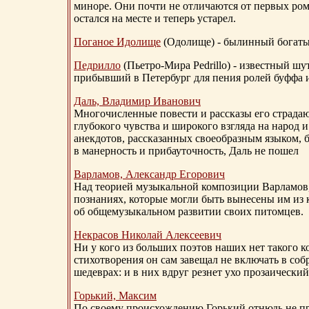
миноре. Они почти не отличаются от первых ром
остался на месте и теперь устарел.
Поганое Идолище
(Одолище) - былинный богат
Педрилло
(Пьетро-Мира Pedrillo) - известный ш
прибывший в Петербург для пения ролей буффа и
Даль, Владимир Иванович
Многочисленные повести и рассказы его страдаю
глубокого чувства и широкого взгляда на народ 
анекдотов, рассказанных своеобразным языком, 
в манерность и прибауточность, Даль не пошел
Варламов, Александр Егорович
Над теорией музыкальной композиции Варламов
познаниях, которые могли быть вынесены им из к
об общемузыкальном развитии своих питомцев.
Некрасов Николай Алексеевич
Ни у кого из больших поэтов наших нет такого к
стихотворения он сам завещал не включать в соб
шедеврах: и в них вдруг резнет ухо прозаический
Горький, Максим
По своему происхождению Горький отнюдь не пр