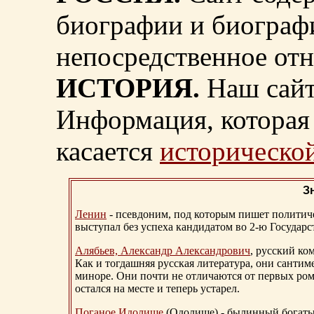
биографии и биограф
непосредственное от
ИСТОРИЯ.
Наш сайт
Информация, которая 
касается
исторической
З
Ленин
- псевдоним, под которым пишет политичес
выступал без успеха кандидатом во 2-ю Государ
Алябьев, Александр Александрович
, русский ко
Как и тогдашняя русская литература, они сантим
миноре. Они почти не отличаются от первых ром
остался на месте и теперь устарел.
Поганое Идолище
(Одолище) - былинный богат