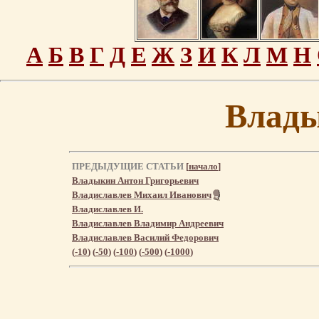
А
Б
В
Г
Д
Е
Ж
З
И
К
Л
М
Н
Влад
ПРЕДЫДУЩИЕ СТАТЬИ
[
начало
]
Владыкин Антон Григорьевич
Владиславлев Михаил Иванович
Владиславлев И.
Владиславлев Владимир Андреевич
Владиславлев Василий Федорович
(
-10
) (
-50
) (
-100
) (
-500
) (
-1000
)