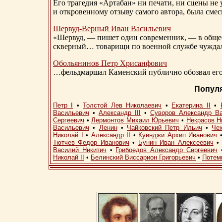
Его трагедия «Артабан» ни печати, ни сцены не 
и откровенному отзыву самого автора, была сме
Шервуд-Верный
Иван Васильевич
«Шервуд, — пишет один современник, — в общест
скверный… товарищи по военной службе чуждали
Обольянинов Петр Хрисанфович
…фельдмаршал Каменский публично обозвал его 
Попул
Петр I
•
Толстой Лев Николаевич
•
Екатерина II
•
Васильевич
•
Александр III
•
Суворов Александр В
Сергеевич
•
Лермонтов Михаил Юрьевич
•
Некрасов Н
Васильевич
•
Ленин
•
Чайковский Петр Ильич
•
Че
Николай I
•
Александр II
•
Куинджи Архип Иванович
Тютчев Федор Иванович
•
Бунин Иван Алексеевич
Василий Никитич
•
Грибоедов Александр Сергеевич
Николай II
•
Белинский Виссарион Григорьевич
•
Потем