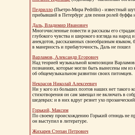
Педрилло
(Пьетро-Мира Pedrillo) - известный ш
прибывший в Петербург для пения ролей буффа и
Даль, Владимир Иванович
Многочисленные повести и рассказы его страдаю
глубокого чувства и широкого взгляда на народ 
анекдотов, рассказанных своеобразным языком, 
в манерность и прибауточность, Даль не пошел
Варламов, Александр Егорович
Над теорией музыкальной композиции Варламов
познаниях, которые могли быть вынесены им из к
об общемузыкальном развитии своих питомцев.
Некрасов Николай Алексеевич
Ни у кого из больших поэтов наших нет такого к
стихотворения он сам завещал не включать в соб
шедеврах: и в них вдруг резнет ухо прозаический
Горький, Максим
По своему происхождению Горький отнюдь не пр
он выступил в литературе.
Жихарев Степан Петрович