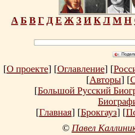
А
Б
В
Г
Д
Е
Ж
З
И
К
Л
М
Н
Подел
[
О проекте
] [
Оглавление
] [
Росс
[
Авторы
] [
[
Большой Русский Биог
Биограф
[
Главная
] [
Брокгауз
] [
П
©
Павел Каллини