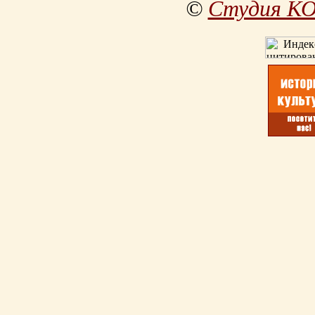
©
Студия К