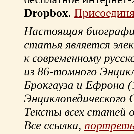
Dropbox
.
Присоединя
Настоящая биографи
статья является эле
к современному русск
из
86-томного
Энцикл
Брокгауза и Ефрона
(
Энциклопедического С
Тексты всех статей 
Все ссылки,
портрет