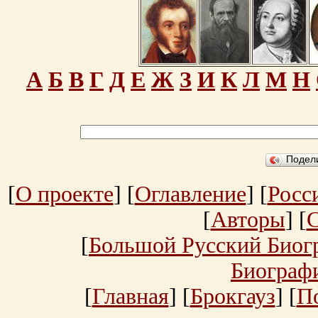
А
Б
В
Г
Д
Е
Ж
З
И
К
Л
М
Н
Подел
[
О проекте
] [
Оглавление
] [
Росс
[
Авторы
] [
[
Большой Русский Биог
Биограф
[
Главная
] [
Брокгауз
] [
П