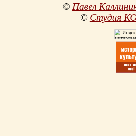
©
Павел Каллини
©
Студия К