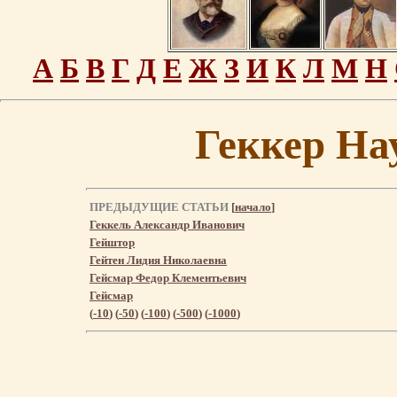
А
Б
В
Г
Д
Е
Ж
З
И
К
Л
М
Н
Геккер На
ПРЕДЫДУЩИЕ СТАТЬИ
[
начало
]
Геккель Александр Иванович
Гейштор
Гейтен Лидия Николаевна
Гейсмар Федор Клементьевич
Гейсмар
(
-10
) (
-50
) (
-100
) (
-500
) (
-1000
)