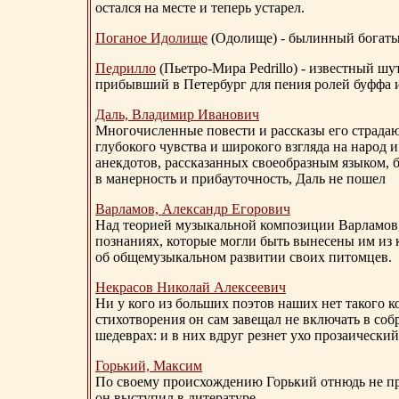
остался на месте и теперь устарел.
Поганое Идолище
(Одолище) - былинный богат
Педрилло
(Пьетро-Мира Pedrillo) - известный ш
прибывший в Петербург для пения ролей буффа и
Даль, Владимир Иванович
Многочисленные повести и рассказы его страдаю
глубокого чувства и широкого взгляда на народ 
анекдотов, рассказанных своеобразным языком, 
в манерность и прибауточность, Даль не пошел
Варламов, Александр Егорович
Над теорией музыкальной композиции Варламов
познаниях, которые могли быть вынесены им из к
об общемузыкальном развитии своих питомцев.
Некрасов Николай Алексеевич
Ни у кого из больших поэтов наших нет такого к
стихотворения он сам завещал не включать в соб
шедеврах: и в них вдруг резнет ухо прозаический
Горький, Максим
По своему происхождению Горький отнюдь не пр
он выступил в литературе.