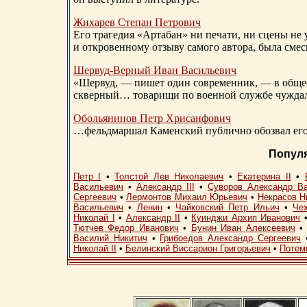
Жихарев Степан Петрович
Его трагедия «Артабан» ни печати, ни сцены не 
и откровенному отзыву самого автора, была сме
Шервуд-Верный
Иван Васильевич
«Шервуд, — пишет один современник, — в общест
скверный… товарищи по военной службе чуждали
Обольянинов Петр Хрисанфович
…фельдмаршал Каменский публично обозвал его 
Попул
Петр I
•
Толстой Лев Николаевич
•
Екатерина II
•
Васильевич
•
Александр III
•
Суворов Александр В
Сергеевич
•
Лермонтов Михаил Юрьевич
•
Некрасов Н
Васильевич
•
Ленин
•
Чайковский Петр Ильич
•
Че
Николай I
•
Александр II
•
Куинджи Архип Иванович
Тютчев Федор Иванович
•
Бунин Иван Алексеевич
Василий Никитич
•
Грибоедов Александр Сергеевич
Николай II
•
Белинский Виссарион Григорьевич
•
Потем