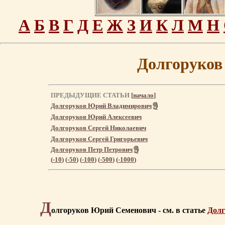
А
Б
В
Г
Д
Е
Ж
З
И
К
Л
М
Н
Долгоруков
ПРЕДЫДУЩИЕ СТАТЬИ
[
начало
]
Долгоруков Юрий Владимирович
Долгоруков Юрий Алексеевич
Долгоруков Сергей Николаевич
Долгоруков Сергей Григорьевич
Долгоруков Петр Петрович
(
-10
) (
-50
) (
-100
) (
-500
) (
-1000
)
Д
олгоруков Юрий Семенович - см. в статье
Дол