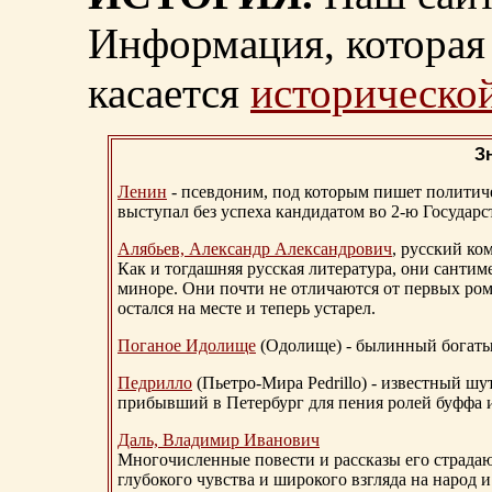
Информация, которая 
касается
исторической
З
Ленин
- псевдоним, под которым пишет политичес
выступал без успеха кандидатом во 2-ю Государ
Алябьев, Александр Александрович
, русский ко
Как и тогдашняя русская литература, они сантим
миноре. Они почти не отличаются от первых ром
остался на месте и теперь устарел.
Поганое Идолище
(Одолище) - былинный богат
Педрилло
(Пьетро-Мира Pedrillo) - известный ш
прибывший в Петербург для пения ролей буффа и
Даль, Владимир Иванович
Многочисленные повести и рассказы его страдаю
глубокого чувства и широкого взгляда на народ 