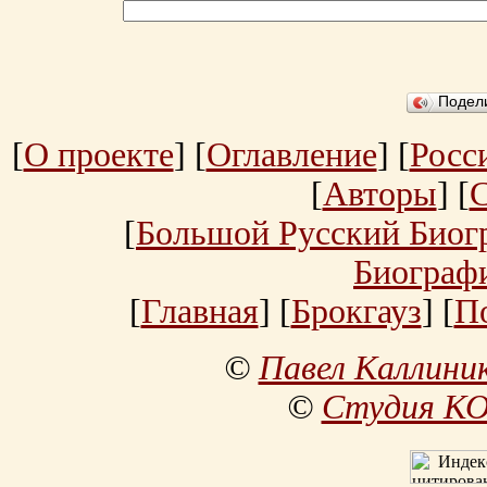
Подел
[
О проекте
] [
Оглавление
] [
Росс
[
Авторы
] [
[
Большой Русский Биог
Биограф
[
Главная
] [
Брокгауз
] [
П
©
Павел Каллини
©
Студия К