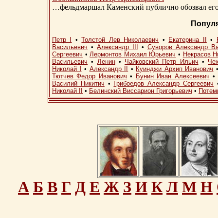
…фельдмаршал Каменский публично обозвал его 
Попул
Петр I
•
Толстой Лев Николаевич
•
Екатерина II
•
Васильевич
•
Александр III
•
Суворов Александр В
Сергеевич
•
Лермонтов Михаил Юрьевич
•
Некрасов Н
Васильевич
•
Ленин
•
Чайковский Петр Ильич
•
Че
Николай I
•
Александр II
•
Куинджи Архип Иванович
Тютчев Федор Иванович
•
Бунин Иван Алексеевич
Василий Никитич
•
Грибоедов Александр Сергеевич
Николай II
•
Белинский Виссарион Григорьевич
•
Потем
А
Б
В
Г
Д
Е
Ж
З
И
К
Л
М
Н