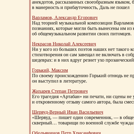
анекдотов, рассказанных своеобразным языком, 
в манерность и прибауточность, Даль не пошел
Варламов, Александр Егорович
Над теорией музыкальной композиции Варламов
познаниях, которые могли быть вынесены им из к
об общемузыкальном развитии своих питомцев.
Некрасов Николай Алексеевич
Ни у кого из больших поэтов наших нет такого к
стихотворения он сам завещал не включать в соб
шедеврах: и в них вдруг резнет ухо прозаический
Горький, Максим
По своему происхождению Горький отнюдь не пр
он выступил в литературе.
Жихарев Степан Петрович
Его трагедия «Артабан» ни печати, ни сцены не 
и откровенному отзыву самого автора, была сме
Шервуд-Верный
Иван Васильевич
«Шервуд, — пишет один современник, — в общест
скверный… товарищи по военной службе чуждали
Обольянинов Петр Хрисанфович