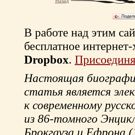
Назад
Подел
В работе над этим са
бесплатное интернет
Dropbox
.
Присоединя
Настоящая биографи
статья является эле
к современному русск
из
86-томного
Энцикл
Брокгауза и Ефрона
(