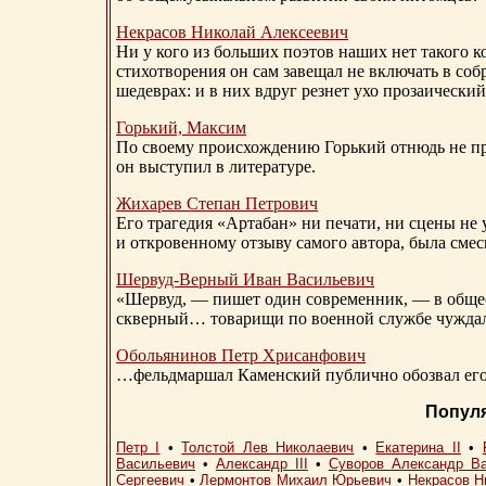
Некрасов Николай Алексеевич
Ни у кого из больших поэтов наших нет такого к
стихотворения он сам завещал не включать в соб
шедеврах: и в них вдруг резнет ухо прозаический
Горький, Максим
По своему происхождению Горький отнюдь не пр
он выступил в литературе.
Жихарев Степан Петрович
Его трагедия «Артабан» ни печати, ни сцены не 
и откровенному отзыву самого автора, была сме
Шервуд-Верный
Иван Васильевич
«Шервуд, — пишет один современник, — в общест
скверный… товарищи по военной службе чуждали
Обольянинов Петр Хрисанфович
…фельдмаршал Каменский публично обозвал его 
Попул
Петр I
•
Толстой Лев Николаевич
•
Екатерина II
•
Васильевич
•
Александр III
•
Суворов Александр В
Сергеевич
•
Лермонтов Михаил Юрьевич
•
Некрасов Н