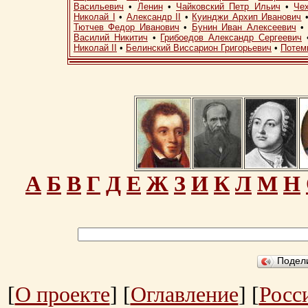
Васильевич
•
Ленин
•
Чайковский Петр Ильич
•
Че
Николай I
•
Александр II
•
Куинджи Архип Иванович
Тютчев Федор Иванович
•
Бунин Иван Алексеевич
Василий Никитич
•
Грибоедов Александр Сергеевич
Николай II
•
Белинский Виссарион Григорьевич
•
Потем
А
Б
В
Г
Д
Е
Ж
З
И
К
Л
М
Н
Подел
[
О проекте
] [
Оглавление
] [
Росс