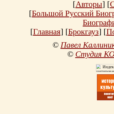
[
Авторы
] [
[
Большой Русский Биог
Биограф
[
Главная
] [
Брокгауз
] [
П
©
Павел Каллини
©
Студия К