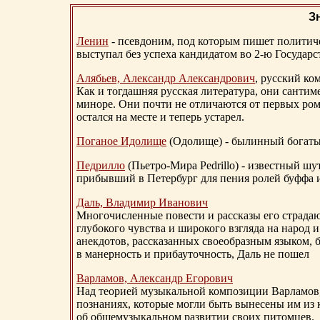
З
Ленин
- псевдоним, под которым пишет политичес
выступал без успеха кандидатом во 2-ю Государ
Алябьев, Александр Александрович
, русский ко
Как и тогдашняя русская литература, они сантим
миноре. Они почти не отличаются от первых ром
остался на месте и теперь устарел.
Поганое Идолище
(Одолище) - былинный богат
Педрилло
(Пьетро-Мира Pedrillo) - известный ш
прибывший в Петербург для пения ролей буффа и
Даль, Владимир Иванович
Многочисленные повести и рассказы его страдаю
глубокого чувства и широкого взгляда на народ 
анекдотов, рассказанных своеобразным языком, 
в манерность и прибауточность, Даль не пошел
Варламов, Александр Егорович
Над теорией музыкальной композиции Варламов
познаниях, которые могли быть вынесены им из к
об общемузыкальном развитии своих питомцев.