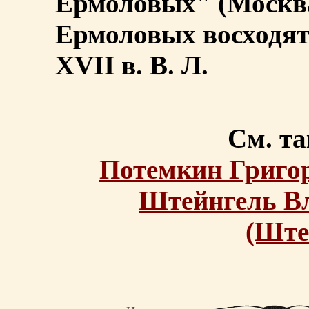
Ермоловых" (Москва,
Ермоловых восходят
XVII в. В. Л.
См. та
Потемкин Григо
Штейнгель В
(Ште