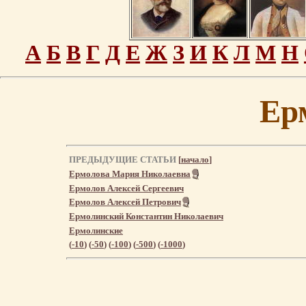
А
Б
В
Г
Д
Е
Ж
З
И
К
Л
М
Н
Ер
ПРЕДЫДУЩИЕ СТАТЬИ
[
начало
]
Ермолова Мария Николаевна
Ермолов Алексей Сергеевич
Ермолов Алексей Петрович
Ермолинский Константин Николаевич
Ермолинские
(
-10
) (
-50
) (
-100
) (
-500
) (
-1000
)