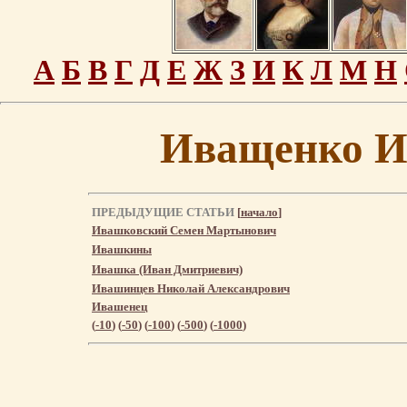
А
Б
В
Г
Д
Е
Ж
З
И
К
Л
М
Н
Иващенко И
ПРЕДЫДУЩИЕ СТАТЬИ
[
начало
]
Ивашковский Семен Мартынович
Ивашкины
Ивашка (Иван Дмитриевич)
Ивашинцев Николай Александрович
Ивашенец
(
-10
) (
-50
) (
-100
) (
-500
) (
-1000
)