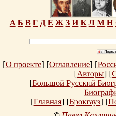
А
Б
В
Г
Д
Е
Ж
З
И
К
Л
М
Н
Подел
[
О проекте
] [
Оглавление
] [
Росс
[
Авторы
] [
[
Большой Русский Биог
Биограф
[
Главная
] [
Брокгауз
] [
П
©
Павел Каллини