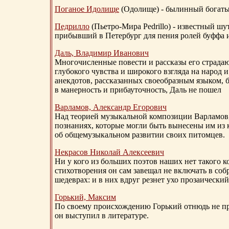
Поганое Идолище
(Одолище) - былинный богат
Педрилло
(Пьетро-Мира Pedrillo) - известный ш
прибывший в Петербург для пения ролей буффа и
Даль, Владимир Иванович
Многочисленные повести и рассказы его страдаю
глубокого чувства и широкого взгляда на народ 
анекдотов, рассказанных своеобразным языком, 
в манерность и прибауточность, Даль не пошел
Варламов, Александр Егорович
Над теорией музыкальной композиции Варламов
познаниях, которые могли быть вынесены им из к
об общемузыкальном развитии своих питомцев.
Некрасов Николай Алексеевич
Ни у кого из больших поэтов наших нет такого к
стихотворения он сам завещал не включать в соб
шедеврах: и в них вдруг резнет ухо прозаический
Горький, Максим
По своему происхождению Горький отнюдь не пр
он выступил в литературе.