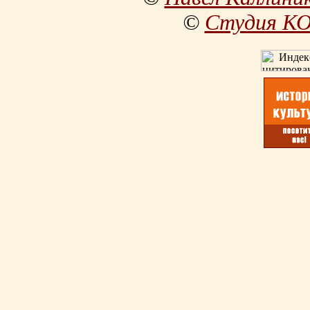
©
Студия К