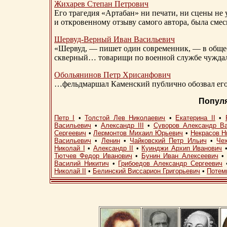
Жихарев Степан Петрович
Его трагедия «Артабан» ни печати, ни сцены не 
и откровенному отзыву самого автора, была сме
Шервуд-Верный
Иван Васильевич
«Шервуд, — пишет один современник, — в общест
скверный… товарищи по военной службе чуждали
Обольянинов Петр Хрисанфович
…фельдмаршал Каменский публично обозвал его 
Попул
Петр I
•
Толстой Лев Николаевич
•
Екатерина II
•
Васильевич
•
Александр III
•
Суворов Александр В
Сергеевич
•
Лермонтов Михаил Юрьевич
•
Некрасов Н
Васильевич
•
Ленин
•
Чайковский Петр Ильич
•
Че
Николай I
•
Александр II
•
Куинджи Архип Иванович
Тютчев Федор Иванович
•
Бунин Иван Алексеевич
Василий Никитич
•
Грибоедов Александр Сергеевич
Николай II
•
Белинский Виссарион Григорьевич
•
Потем