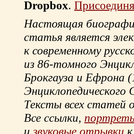
Dropbox
.
Присоединя
Настоящая биографи
статья является эле
к современному русск
из
86-томного
Энцикл
Брокгауза и Ефрона
(
Энциклопедического С
Тексты всех статей 
Все ссылки,
портрет
и
звуковые отрывки
к