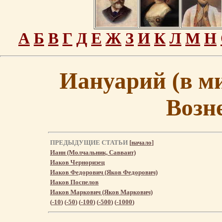
А
Б
В
Г
Д
Е
Ж
З
И
К
Л
М
Н
Иануарий (в м
Возн
ПРЕДЫДУЩИЕ СТАТЬИ
[
начало
]
Ианн (Молчальник, Савваит)
Иаков Черноризец
Иаков Федорович (Яков Федорович)
Иаков Поспелов
Иаков Маркович (Яков Маркович)
(
-10
) (
-50
) (
-100
) (
-500
) (
-1000
)