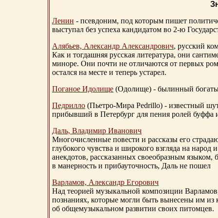
З
Ленин
- псевдоним, под которым пишет политичес
выступал без успеха кандидатом во 2-ю Государ
Алябьев, Александр Александрович
, русский ко
Как и тогдашняя русская литература, они сантим
миноре. Они почти не отличаются от первых ром
остался на месте и теперь устарел.
Поганое Идолище
(Одолище) - былинный богат
Педрилло
(Пьетро-Мира Pedrillo) - известный ш
прибывший в Петербург для пения ролей буффа и
Даль, Владимир Иванович
Многочисленные повести и рассказы его страдаю
глубокого чувства и широкого взгляда на народ 
анекдотов, рассказанных своеобразным языком, 
в манерность и прибауточность, Даль не пошел
Варламов, Александр Егорович
Над теорией музыкальной композиции Варламов
познаниях, которые могли быть вынесены им из к
об общемузыкальном развитии своих питомцев.