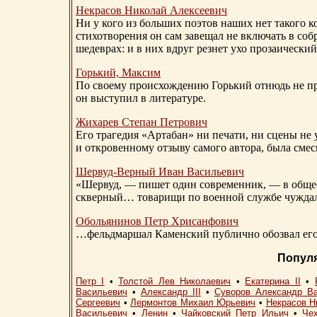
Некрасов Николай Алексеевич
Ни у кого из больших поэтов наших нет такого к
стихотворения он сам завещал не включать в соб
шедеврах: и в них вдруг резнет ухо прозаический
Горький, Максим
По своему происхождению Горький отнюдь не пр
он выступил в литературе.
Жихарев Степан Петрович
Его трагедия «Артабан» ни печати, ни сцены не 
и откровенному отзыву самого автора, была сме
Шервуд-Верный
Иван Васильевич
«Шервуд, — пишет один современник, — в общест
скверный… товарищи по военной службе чуждали
Обольянинов Петр Хрисанфович
…фельдмаршал Каменский публично обозвал его 
Попул
Петр I
•
Толстой Лев Николаевич
•
Екатерина II
•
Васильевич
•
Александр III
•
Суворов Александр В
Сергеевич
•
Лермонтов Михаил Юрьевич
•
Некрасов Н
Васильевич
•
Ленин
•
Чайковский Петр Ильич
•
Че