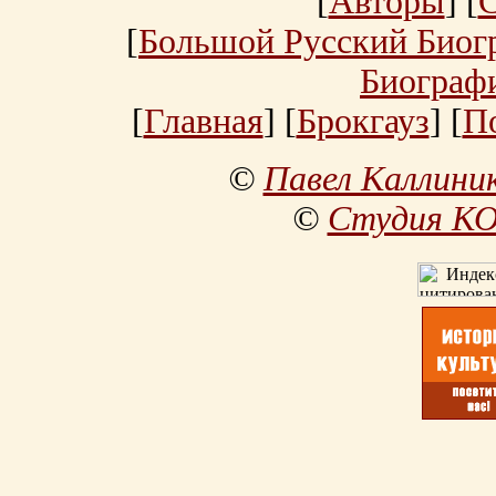
[
Авторы
] [
[
Большой Русский Биог
Биограф
[
Главная
] [
Брокгауз
] [
П
©
Павел Каллини
©
Студия К