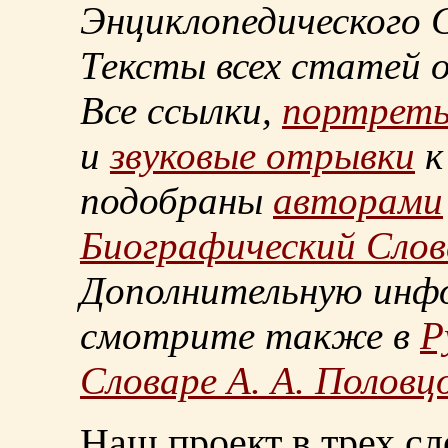
Энциклопедического С
Тексты всех статей 
Все ссылки,
портрет
и
звуковые отрывки
к
подобраны
авторами
Биографический Слов
Дополнительную инф
смотрите также в
Р
Словаре А. А. Половц
Наш проект в трех сл