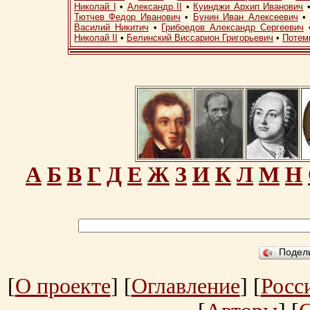
Николай I
•
Александр II
•
Куинджи Архип Иванович
Тютчев Федор Иванович
•
Бунин Иван Алексеевич
Василий Никитич
•
Грибоедов Александр Сергеевич
Николай II
•
Белинский Виссарион Григорьевич
•
Потем
А
Б
В
Г
Д
Е
Ж
З
И
К
Л
М
Н
Подел
[
О проекте
] [
Оглавление
] [
Росс