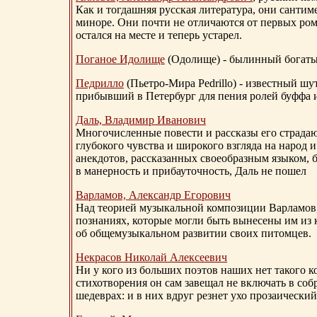
Как и тогдашняя русская литература, они сантим
миноре. Они почти не отличаются от первых ром
остался на месте и теперь устарел.
Поганое Идолище
(Одолище) - былинный богат
Педрилло
(Пьетро-Мира Pedrillo) - известный ш
прибывший в Петербург для пения ролей буффа и
Даль, Владимир Иванович
Многочисленные повести и рассказы его страдаю
глубокого чувства и широкого взгляда на народ 
анекдотов, рассказанных своеобразным языком, 
в манерность и прибауточность, Даль не пошел
Варламов, Александр Егорович
Над теорией музыкальной композиции Варламов
познаниях, которые могли быть вынесены им из к
об общемузыкальном развитии своих питомцев.
Некрасов Николай Алексеевич
Ни у кого из больших поэтов наших нет такого к
стихотворения он сам завещал не включать в соб
шедеврах: и в них вдруг резнет ухо прозаический