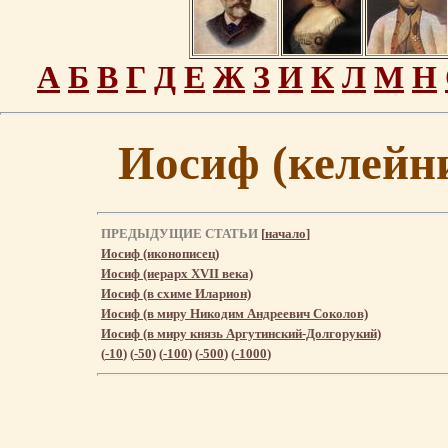
А
Б
В
Г
Д
Е
Ж
З
И
К
Л
М
Н
Иосиф (келейн
ПРЕДЫДУЩИЕ СТАТЬИ
[
начало
]
Иосиф (иконописец)
Иосиф (иерарх XVII века)
Иосиф (в схиме Иларион)
Иосиф (в миру Никодим Андреевич Соколов)
Иосиф (в миру князь Аргутинский-Долгорукий)
(
-10
) (
-50
) (
-100
) (
-500
) (
-1000
)