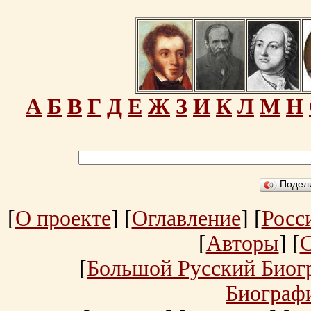
А
Б
В
Г
Д
Е
Ж
З
И
К
Л
М
Н
Подел
[
О проекте
] [
Оглавление
] [
Росс
[
Авторы
] [
[
Большой Русский Биог
Биограф