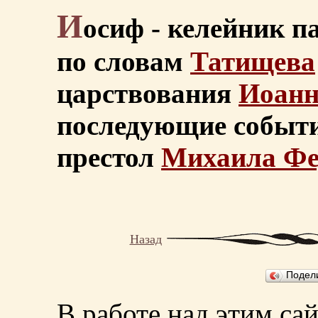
И
осиф - келейник 
по словам
Татищева
царствования
Иоанн
последующие событи
престол
Михаила Фе
Назад
Подел
В работе над этим са