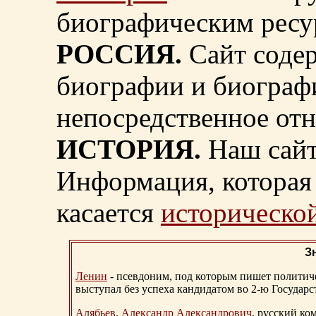
биографическим ресу
РОССИЯ.
Сайт содер
биографии и биограф
непосредственное от
ИСТОРИЯ.
Наш сайт
Информация, которая 
касается
исторической
З
Ленин
- псевдоним, под которым пишет политичес
выступал без успеха кандидатом во 2-ю Государ
Алябьев, Александр Александрович
, русский ко