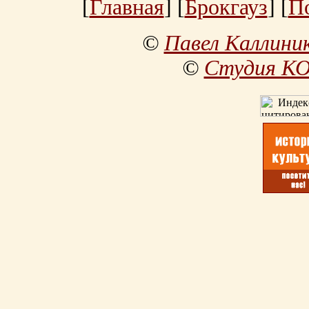
[
Главная
] [
Брокгауз
] [
П
©
Павел Каллини
©
Студия К