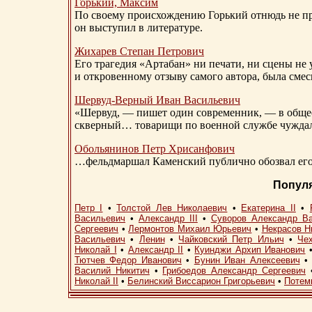
Горький, Максим
По своему происхождению Горький отнюдь не пр
он выступил в литературе.
Жихарев Степан Петрович
Его трагедия «Артабан» ни печати, ни сцены не 
и откровенному отзыву самого автора, была сме
Шервуд-Верный
Иван Васильевич
«Шервуд, — пишет один современник, — в общест
скверный… товарищи по военной службе чуждали
Обольянинов Петр Хрисанфович
…фельдмаршал Каменский публично обозвал его 
Попул
Петр I
•
Толстой Лев Николаевич
•
Екатерина II
•
Васильевич
•
Александр III
•
Суворов Александр В
Сергеевич
•
Лермонтов Михаил Юрьевич
•
Некрасов Н
Васильевич
•
Ленин
•
Чайковский Петр Ильич
•
Че
Николай I
•
Александр II
•
Куинджи Архип Иванович
Тютчев Федор Иванович
•
Бунин Иван Алексеевич
Василий Никитич
•
Грибоедов Александр Сергеевич
Николай II
•
Белинский Виссарион Григорьевич
•
Потем