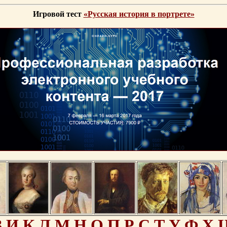
Игровой тест
«Русская история в портрете»
З
И
К
Л
М
Н
О
П
Р
С
Т
У
Ф
Х