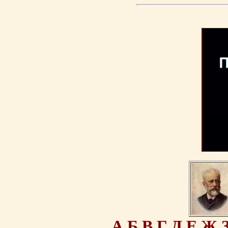
А
Б
В
Г
Д
Е
Ж