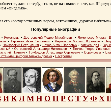
обществе, даже петербургском, не назывался иначе, как Шерву
енем «фиделька».
 его «государственным вором, взяточником, дураком набитым»
Популярные биографии
I
•
Романовы
•
Достоевский Федор Михайлович
•
Ломоносов Михаил В
ович
•
Тургенев Иван Сергеевич
•
Лермонтов Михаил Юрьевич
•
Нек
•
Чайковский Петр Ильич
•
Чехов Антон Павлович
•
Александр I
•
Горь
розный
•
Островский Александр Николаевич
•
Тютчев Федор Иванович
асилий Никитич
•
Грибоедов Александр Сергеевич
•
Воронцовы
•
Ека
Потемкин Григорий Александрович
•
Растрелли
З
И
К
Л
М
Н
О
П
Р
С
Т
У
Ф
Х