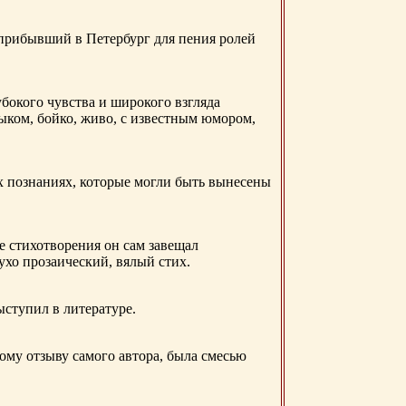
 прибывший в Петербург для пения ролей
бокого чувства и широкого взгляда
ыком, бойко, живо, с известным юмором,
ых познаниях, которые могли быть вынесены
е стихотворения он сам завещал
 ухо прозаический, вялый стих.
ыступил в литературе.
ому отзыву самого автора, была смесью