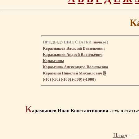
К
ПРЕДЫДУЩИЕ СТАТЬИ
[
начало
]
Карамышев Василий Васильевич
Карамышев Андрей Васильевич
Карамзины
Карамзина Александра Васильевна
Карамзин Николай Михайлович
(
-10
) (
-50
) (
-100
) (
-500
) (
-1000
)
К
арамышев Иван Константинович - см. в стать
Назад