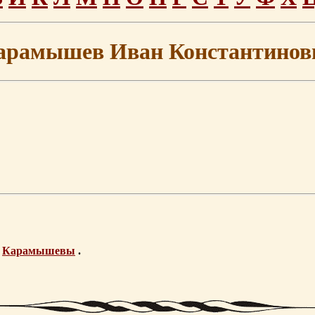
арамышев Иван Константинов
е
Карамышевы
.