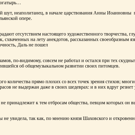
богатырь…
ный шут, неаполитанец, в начале царствования Анны Иоанновны
льянской опере.
адают отсутствием настоящего художественного творчества, глу
к, схваченных на лету анекдотов, рассказанных своеобразным яз
чность, Даль не пошел
ламов,
по-видимому
, совсем не работал и остался при тех скудн
ботившейся об общемузыкальном развитии своих питомцев.
ого количества прямо плохих со всех точек зрения стихов; многи
расов не выдержан даже в своих шедеврах: и в них вдруг резнет
не принадлежит к тем отбросам общества, певцом которых он в
ы не увидела, так как, по мнению князя Шаховского и откровенн