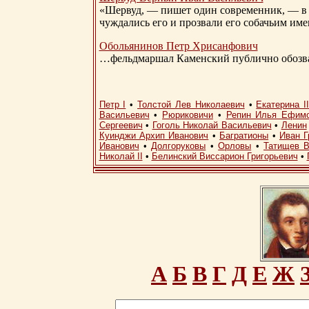
«Шервуд, — пишет один современник, — в 
чуждались его и прозвали его собачьим им
Обольянинов Петр Хрисанфович
…фельдмаршал Каменский публично обозвал
Петр I
•
Толстой Лев Николаевич
•
Екатерина I
Васильевич
•
Рюриковичи
•
Репин Илья Ефим
Сергеевич
•
Гоголь Николай Васильевич
•
Ленин
Куинджи Архип Иванович
•
Багратионы
•
Иван Г
Иванович
•
Долгоруковы
•
Орловы
•
Татищев В
Николай II
•
Белинский Виссарион Григорьевич
•
А
Б
В
Г
Д
Е
Ж