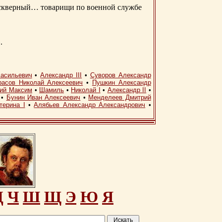
д скверный… товарищи по военной службе
.
асильевич
•
Александр III
•
Суворов Александр
расов Николай Алексеевич
•
Пушкин Александр
кий Максим
•
Шамиль
•
Николай I
•
Александр II
•
•
Бунин Иван Алексеевич
•
Менделеев Дмитрий
терина I
•
Алябьев Александр Александрович
•
Ц
Ч
Ш
Щ
Э
Ю
Я