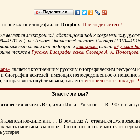
Поделиться…
 интернет-хранилище файлов
Dropbox
.
Присоединяйтесь!
 является электронной, адаптированной к современному русско
90—1907 гг.
) или Нового Энциклопедического Словаря (
1910—1916 
статьям выполнены или подобраны
авторами
сайта
«Русский Б
трите также в
Русском Биографическом Словаре А. А. Половцова
.
варь»
является крупнейшим русским биографическим ресурсом И
 и биографии деятелей, имеющих непосредственное отношение 
которая здесь опубликована, касается
исторической эпохи до 1
Знаете ли вы?
тический деятель Владимир Ильич Ульянов. ... В 1907 г. выступ
ий композитор-дилетант. … В романсах А. отразился дух времени
х часть написана в миноре. Они почти не отличаются от первы
ь устарел.