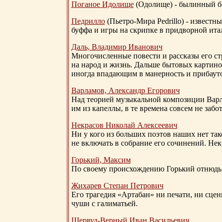
Поганое Идолище
(Одолище) - былинный 
Педрилло
(Пьетро-Мира Pedrillo) - извест
буффа и игры на скрипке в придворной ита
Даль, Владимир Иванович
Многочисленные повести и рассказы его стр
на народ и жизнь. Дальше бытовых картино
иногда впадающим в манерность и прибауто
Варламов, Александр Егорович
Над теорией музыкальной композиции Вар
им из капеллы, в те времена совсем не за
Некрасов Николай Алексеевич
Ни у кого из больших поэтов наших нет так
не включать в собрание его сочинений. Нек
Горький, Максим
По своему происхождению Горький отнюдь 
Жихарев Степан Петрович
Его трагедия «Артабан» ни печати, ни сцен
чуши с галиматьей.
Шервуд-Верный
Иван Васильевич