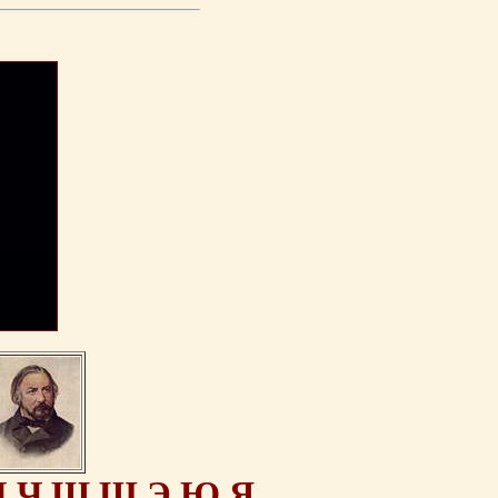
Ц
Ч
Ш
Щ
Э
Ю
Я