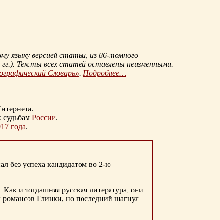
му языку версией статьи, из
86-томного
гг.
). Тексты всех статей оставлены неизменными.
иографический Словарь»
.
Подробнее…
нтернета.
к судьбам
России
.
917 года
.
ал без успеха кандидатом во 2-ю
. Как и тогдашняя русская литература, они
х романсов Глинки, но последний шагнул