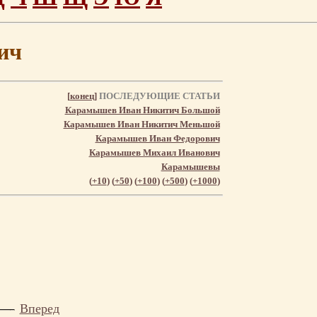
ич
[
конец
]
ПОСЛЕДУЮЩИЕ СТАТЬИ
Карамышев Иван Никитич Большой
Карамышев Иван Никитич Меньшой
Карамышев Иван Федорович
Карамышев Михаил Иванович
Карамышевы
(
+10
) (
+50
) (
+100
) (
+500
) (
+1000
)
Вперед