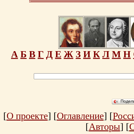
А
Б
В
Г
Д
Е
Ж
З
И
К
Л
М
Н
Подел
[
О проекте
] [
Оглавление
] [
Росс
[
Авторы
] [