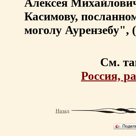
Алексея Михайлови
Касимову, посланном
моголу Аурензебу", 
См. та
Россия, р
Назад
Подел