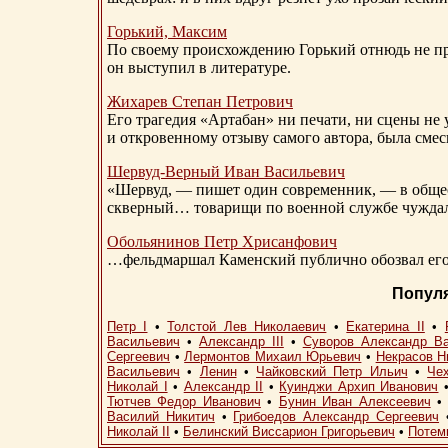
Горький, Максим
По своему происхождению Горький отнюдь не пр
он выступил в литературе.
Жихарев Степан Петрович
Его трагедия «Артабан» ни печати, ни сцены не 
и откровенному отзыву самого автора, была сме
Шервуд-Верный
Иван Васильевич
«Шервуд, — пишет один современник, — в общест
скверный… товарищи по военной службе чуждали
Обольянинов Петр Хрисанфович
…фельдмаршал Каменский публично обозвал его 
Попул
Петр I
•
Толстой Лев Николаевич
•
Екатерина II
•
Васильевич
•
Александр III
•
Суворов Александр В
Сергеевич
•
Лермонтов Михаил Юрьевич
•
Некрасов Н
Васильевич
•
Ленин
•
Чайковский Петр Ильич
•
Че
Николай I
•
Александр II
•
Куинджи Архип Иванович
Тютчев Федор Иванович
•
Бунин Иван Алексеевич
Василий Никитич
•
Грибоедов Александр Сергеевич
Николай II
•
Белинский Виссарион Григорьевич
•
Потем