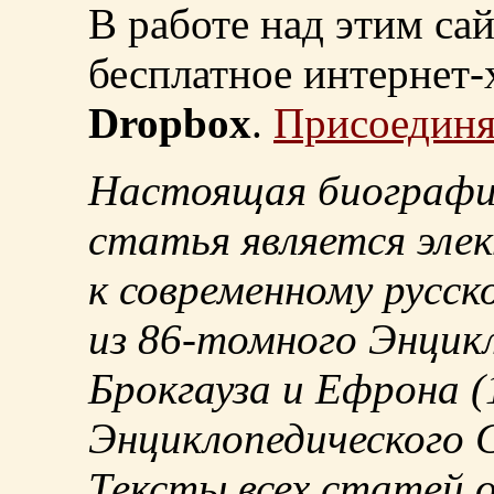
В работе над этим са
бесплатное интернет
Dropbox
.
Присоединя
Настоящая биографи
статья является эле
к современному русск
из
86-томного
Энцикл
Брокгауза и Ефрона
(
Энциклопедического С
Тексты всех статей 