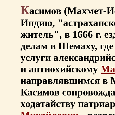
К
асимов (Махмет-Ис
Индию, "астраханск
житель", в 1666 г. 
делам в Шемаху, где
услуги александрий
и антиохийскому
Ма
направлявшимся в М
Касимов сопровожда
ходатайству патриа