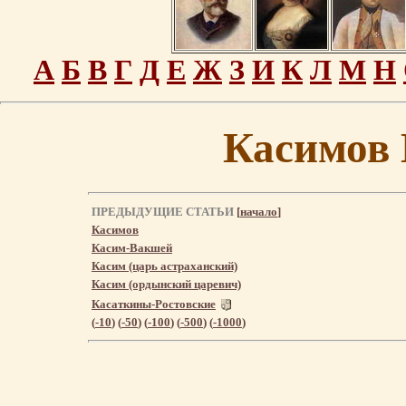
А
Б
В
Г
Д
Е
Ж
З
И
К
Л
М
Н
Касимов
ПРЕДЫДУЩИЕ СТАТЬИ
[
начало
]
Касимов
Касим-Вакшей
Касим (царь астраханский)
Касим (ордынский царевич)
Касаткины-Ростовские
(
-10
) (
-50
) (
-100
) (
-500
) (
-1000
)