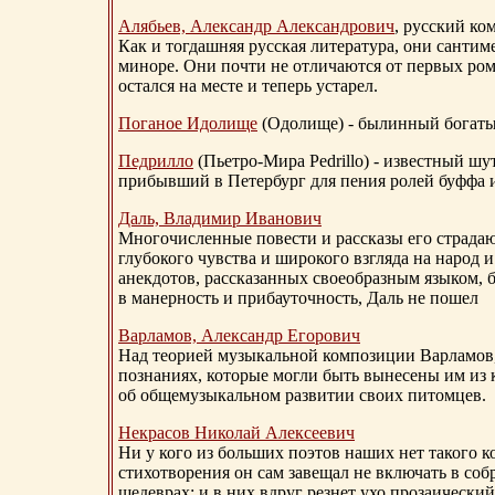
Алябьев, Александр Александрович
, русский ко
Как и тогдашняя русская литература, они сантим
миноре. Они почти не отличаются от первых ром
остался на месте и теперь устарел.
Поганое Идолище
(Одолище) - былинный богат
Педрилло
(Пьетро-Мира Pedrillo) - известный ш
прибывший в Петербург для пения ролей буффа и
Даль, Владимир Иванович
Многочисленные повести и рассказы его страдаю
глубокого чувства и широкого взгляда на народ 
анекдотов, рассказанных своеобразным языком, 
в манерность и прибауточность, Даль не пошел
Варламов, Александр Егорович
Над теорией музыкальной композиции Варламов
познаниях, которые могли быть вынесены им из к
об общемузыкальном развитии своих питомцев.
Некрасов Николай Алексеевич
Ни у кого из больших поэтов наших нет такого к
стихотворения он сам завещал не включать в соб
шедеврах: и в них вдруг резнет ухо прозаический