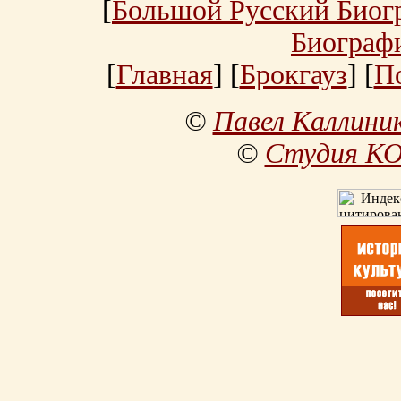
[
Большой Русский Биог
Биограф
[
Главная
] [
Брокгауз
] [
П
©
Павел Каллини
©
Студия К