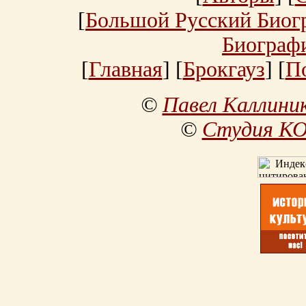
[
Большой Русский Биог
Биограф
[
Главная
] [
Брокгауз
] [
П
©
Павел Каллини
©
Студия К