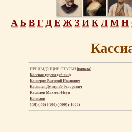
А
Б
В
Г
Д
Е
Ж
З
И
К
Л
М
Н
Кассиа
ПРЕДЫДУЩИЕ СТАТЬИ
[
начало
]
Кассиан (преподобный)
Касперов Василий Иванович
Касицын Дмитрий Федорович
Касимов Махмет-Исуп
Касимов
(
-10
) (
-50
) (
-100
) (
-500
) (
-1000
)