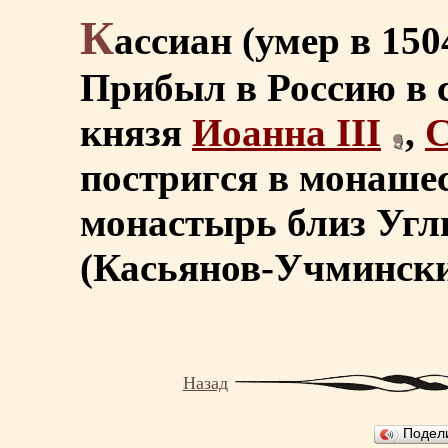
К
ассиан (умер в 1504
Прибыл в Россию в 
князя
Иоанна III
,
постригся в монашес
монастырь близ Угл
(Касьянов-Учмински
Назад
Подел