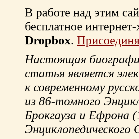
В работе над этим са
бесплатное интернет
Dropbox
.
Присоединя
Настоящая биографи
статья является эле
к современному русск
из
86-томного
Энцикл
Брокгауза и Ефрона
(
Энциклопедического С