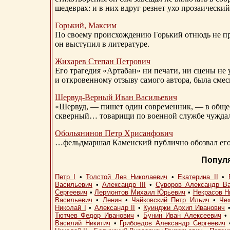
шедеврах: и в них вдруг резнет ухо прозаический
Горький, Максим
По своему происхождению Горький отнюдь не пр
он выступил в литературе.
Жихарев Степан Петрович
Его трагедия «Артабан» ни печати, ни сцены не 
и откровенному отзыву самого автора, была сме
Шервуд-Верный
Иван Васильевич
«Шервуд, — пишет один современник, — в общест
скверный… товарищи по военной службе чуждали
Обольянинов Петр Хрисанфович
…фельдмаршал Каменский публично обозвал его 
Попул
Петр I
•
Толстой Лев Николаевич
•
Екатерина II
•
Васильевич
•
Александр III
•
Суворов Александр В
Сергеевич
•
Лермонтов Михаил Юрьевич
•
Некрасов Н
Васильевич
•
Ленин
•
Чайковский Петр Ильич
•
Че
Николай I
•
Александр II
•
Куинджи Архип Иванович
Тютчев Федор Иванович
•
Бунин Иван Алексеевич
Василий Никитич
•
Грибоедов Александр Сергеевич