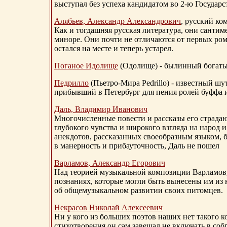
выступал без успеха кандидатом во 2-ю Государ
Алябьев, Александр Александрович
, русский ко
Как и тогдашняя русская литература, они сантим
миноре. Они почти не отличаются от первых ром
остался на месте и теперь устарел.
Поганое Идолище
(Одолище) - былинный богат
Педрилло
(Пьетро-Мира Pedrillo) - известный ш
прибывший в Петербург для пения ролей буффа и
Даль, Владимир Иванович
Многочисленные повести и рассказы его страдаю
глубокого чувства и широкого взгляда на народ 
анекдотов, рассказанных своеобразным языком, 
в манерность и прибауточность, Даль не пошел
Варламов, Александр Егорович
Над теорией музыкальной композиции Варламов
познаниях, которые могли быть вынесены им из к
об общемузыкальном развитии своих питомцев.
Некрасов Николай Алексеевич
Ни у кого из больших поэтов наших нет такого к
стихотворения он сам завещал не включать в соб