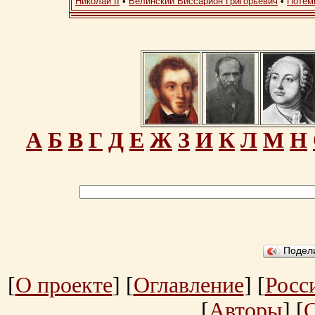
Николай II
•
Белинский Виссарион Григорьевич
•
Потем
А
Б
В
Г
Д
Е
Ж
З
И
К
Л
М
Н
Подел
[
О проекте
] [
Оглавление
] [
Росс
[
Авторы
] [