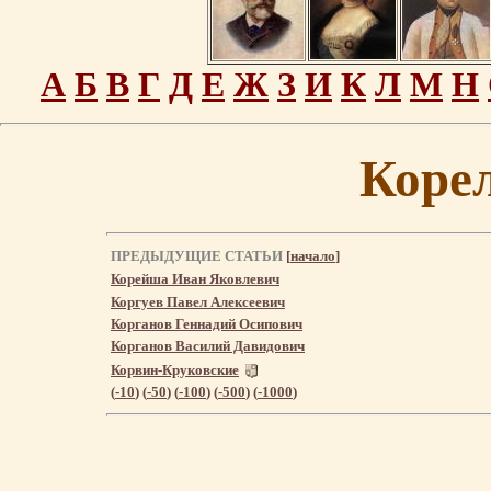
А
Б
В
Г
Д
Е
Ж
З
И
К
Л
М
Н
Коре
ПРЕДЫДУЩИЕ СТАТЬИ
[
начало
]
Корейша Иван Яковлевич
Коргуев Павел Алексеевич
Корганов Геннадий Осипович
Корганов Василий Давидович
Корвин-Круковские
(
-10
) (
-50
) (
-100
) (
-500
) (
-1000
)