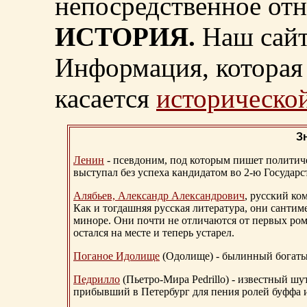
непосредственное от
ИСТОРИЯ.
Наш сайт
Информация, которая 
касается
исторической
З
Ленин
- псевдоним, под которым пишет политичес
выступал без успеха кандидатом во 2-ю Государ
Алябьев, Александр Александрович
, русский ко
Как и тогдашняя русская литература, они сантим
миноре. Они почти не отличаются от первых ром
остался на месте и теперь устарел.
Поганое Идолище
(Одолище) - былинный богат
Педрилло
(Пьетро-Мира Pedrillo) - известный ш
прибывший в Петербург для пения ролей буффа и