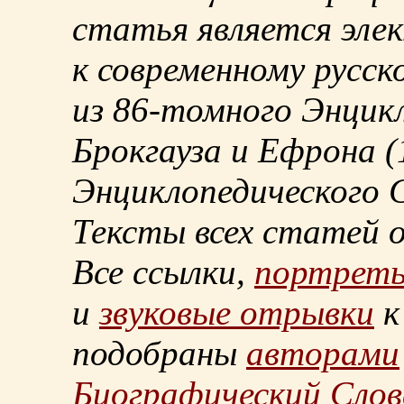
статья является эле
к современному русск
из
86-томного
Энцикл
Брокгауза и Ефрона
(
Энциклопедического С
Тексты всех статей 
Все ссылки,
портрет
и
звуковые отрывки
к
подобраны
авторами
Биографический Слов