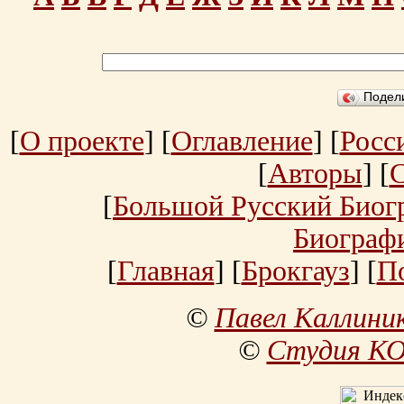
Подел
[
О проекте
] [
Оглавление
] [
Росс
[
Авторы
] [
[
Большой Русский Биог
Биограф
[
Главная
] [
Брокгауз
] [
П
©
Павел Каллини
©
Студия К