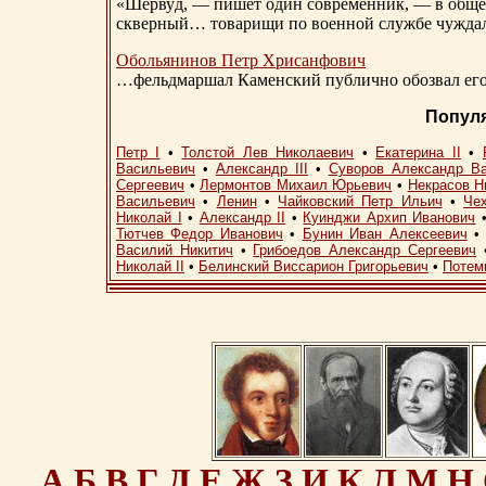
«Шервуд, — пишет один современник, — в общест
скверный… товарищи по военной службе чуждали
Обольянинов Петр Хрисанфович
…фельдмаршал Каменский публично обозвал его 
Попул
Петр I
•
Толстой Лев Николаевич
•
Екатерина II
•
Васильевич
•
Александр III
•
Суворов Александр В
Сергеевич
•
Лермонтов Михаил Юрьевич
•
Некрасов Н
Васильевич
•
Ленин
•
Чайковский Петр Ильич
•
Че
Николай I
•
Александр II
•
Куинджи Архип Иванович
Тютчев Федор Иванович
•
Бунин Иван Алексеевич
Василий Никитич
•
Грибоедов Александр Сергеевич
Николай II
•
Белинский Виссарион Григорьевич
•
Потем
А
Б
В
Г
Д
Е
Ж
З
И
К
Л
М
Н