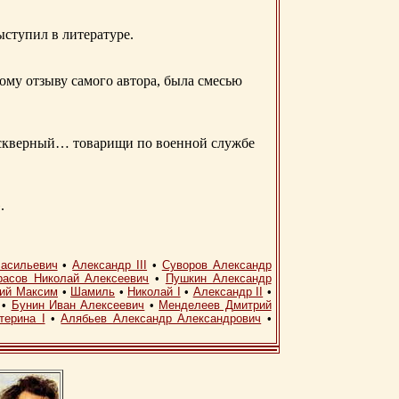
ыступил в литературе.
ому отзыву самого автора, была смесью
д скверный… товарищи по военной службе
.
асильевич
•
Александр III
•
Суворов Александр
расов Николай Алексеевич
•
Пушкин Александр
кий Максим
•
Шамиль
•
Николай I
•
Александр II
•
•
Бунин Иван Алексеевич
•
Менделеев Дмитрий
терина I
•
Алябьев Александр Александрович
•