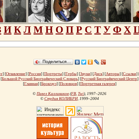
З
И
К
Л
М
Н
О
П
Р
С
Т
У
Ф
Х
Поделиться…
те
] [
Оглавление
] [
Россия
] [
Портреты
] [
Гербы
] [
Звуки
] [
Диск
] [
Авторы
] [
Ссылки
] 
[
Большой Русский Биографический Словарь
] [
Русский Биографический Центр
]
[
Главная
] [
Брокгауз
] [
Половцов
] [
Портретная галерея
]
©
Павел Каллиников
(
FB
,
Twi
)
, 1997–2026
©
Студия КОЛИБРИ
, 1999–2004