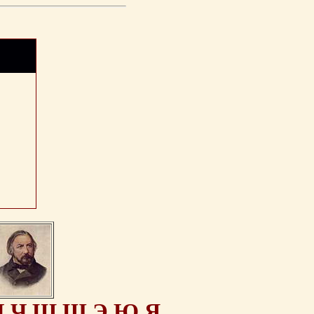
Ц
Ч
Ш
Щ
Э
Ю
Я