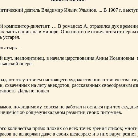
тический деятель Владимир Ильич Ульянов. ... В 1907 г. выступ
ий композитор-дилетант. … В романсах А. отразился дух времени
х часть написана в миноре. Они почти не отличаются от первы
ь устарел.
богатырь…
ный шут, неаполитанец, в начале царствования Анны Иоанновны
льянской опере.
адают отсутствием настоящего художественного творчества, глу
к, схваченных на лету анекдотов, рассказанных своеобразным яз
чность, Даль не пошел
ламов,
по-видимому
, совсем не работал и остался при тех скудн
ботившейся об общемузыкальном развитии своих питомцев.
ого количества прямо плохих со всех точек зрения стихов; многи
расов не выдержан даже в своих шедеврах: и в них вдруг резнет