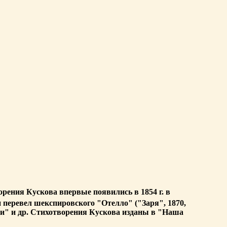
орения Кускова впервые появились в 1854 г. в
н перевел шекспировского "Отелло" ("Заря", 1870,
ени" и др. Стихотворения Кускова изданы в "Наша