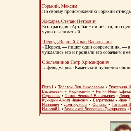
Горький, Максим
По своему происхождению Горький отнюдь 
Жихарев Степан Петрович
Его трагедия «Артабан» ни печати, ни сцен
чуши с галиматьей.
Шервуд-Верный
Иван Васильевич
«Шервуд, — пишет один современник, — в 
чуждались его и прозвали его собачьим им
Обольянинов Петр Хрисанфович
…фельдмаршал Каменский публично обозвал
Петр I
•
Толстой Лев Николаевич
•
Екатерина I
Васильевич
•
Рюриковичи
•
Репин Илья Ефим
Сергеевич
•
Гоголь Николай Васильевич
•
Ленин
Куинджи Архип Иванович
•
Багратионы
•
Иван Г
Иванович
•
Долгоруковы
•
Орловы
•
Татищев В
Николай II
•
Белинский Виссарион Григорьевич
•