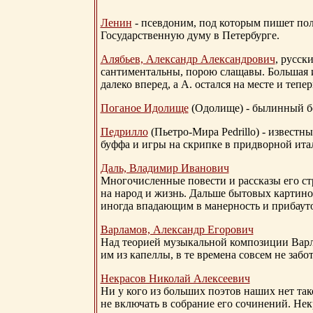
Ленин
- псевдоним, под которым пишет поли
Государственную думу в Петербурге.
Алябьев, Александр Александрович
, русск
сантиментальны, порою слащавы. Большая и
далеко вперед, а А. остался на месте и тепер
Поганое Идолище
(Одолище) - былинный 
Педрилло
(Пьетро-Мира Pedrillo) - извест
буффа и игры на скрипке в придворной ита
Даль, Владимир Иванович
Многочисленные повести и рассказы его стр
на народ и жизнь. Дальше бытовых картино
иногда впадающим в манерность и прибауто
Варламов, Александр Егорович
Над теорией музыкальной композиции Вар
им из капеллы, в те времена совсем не за
Некрасов Николай Алексеевич
Ни у кого из больших поэтов наших нет так
не включать в собрание его сочинений. Нек