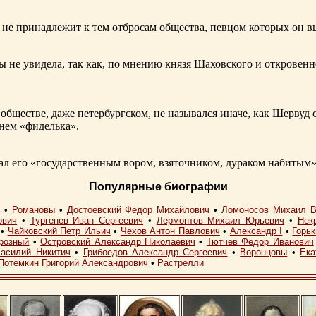
не принадлежит к тем отбросам общества, певцом которых он в
ы не увидела, так как, по мнению князя Шаховского и откровенн
обществе, даже петербургском, не назывался иначе, как Шерву
енем «фиделька».
 его «государственным вором, взяточником, дураком набитым»
Популярные биографии
I
•
Романовы
•
Достоевский Федор Михайлович
•
Ломоносов Михаил В
ович
•
Тургенев Иван Сергеевич
•
Лермонтов Михаил Юрьевич
•
Нек
•
Чайковский Петр Ильич
•
Чехов Антон Павлович
•
Александр I
•
Горь
розный
•
Островский Александр Николаевич
•
Тютчев Федор Иванович
асилий Никитич
•
Грибоедов Александр Сергеевич
•
Воронцовы
•
Ека
Потемкин Григорий Александрович
•
Растрелли