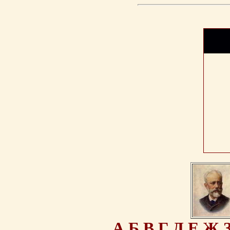
А
Б
В
Г
Д
Е
Ж