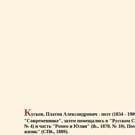
К
усков, Платон Александрович - поэт (1834 - 1
"Современнике", затем помещались в "Русском Сло
№ 4) и часть "Ромео и Юлии" (ib., 1870, № 10). 
жизнь" (СПб., 1889).