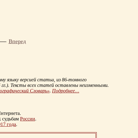
Вперед
му языку версией статьи, из
86-томного
гг.
). Тексты всех статей оставлены неизменными.
иографический Словарь»
.
Подробнее…
нтернета.
к судьбам
России
.
917 года
.