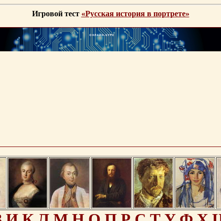
Игровой тест
«Русская история в портрете»
З
И
К
Л
М
Н
О
П
Р
С
Т
У
Ф
Х