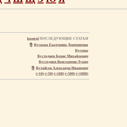
[
конец
]
ПОСЛЕДУЮЩИЕ СТАТЬИ
Кускова Екатерина Дмитриевна
Кусовы
Кустодиев Борис Михайлович
Кустодиев Константин Лукич
Кутайсов Александр Иванович
(
+10
) (
+50
) (
+100
) (
+500
) (
+1000
)