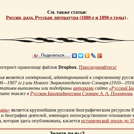
См. также статьи:
Россия, разд. Русская литература (1880-е и 1890-е годы)
.
Поделиться…
 интернет-хранилище файлов
Dropbox
.
Присоединяйтесь!
 является электронной, адаптированной к современному русско
90—1907 гг.
) или Нового Энциклопедического Словаря (
1910—1916 
статьям выполнены или подобраны
авторами
сайта
«Русский Б
трите также в
Русском Биографическом Словаре А. А. Половцова
.
варь»
является крупнейшим русским биографическим ресурсом И
 и биографии деятелей, имеющих непосредственное отношение 
которая здесь опубликована, касается
исторической эпохи до 1
Знаете ли вы?