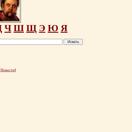
Ц
Ч
Ш
Щ
Э
Ю
Я
[
Новости
]