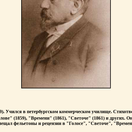
909). Учился в петербургском коммерческом училище. Стихотв
ве" (1859), "Времени" (1861), "Светоче" (1861) и других. О
Помещал фельетоны и рецензии в "Голосе", "Светоче", "Врем