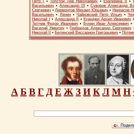
Петр I
•
Толстой Лев Николаевич
•
Екатерина II
•
Васильевич
•
Александр III
•
Суворов Александр В
Сергеевич
•
Лермонтов Михаил Юрьевич
•
Некрасов Н
Васильевич
•
Ленин
•
Чайковский Петр Ильич
•
Че
Николай I
•
Александр II
•
Куинджи Архип Иванович
Тютчев Федор Иванович
•
Бунин Иван Алексеевич
Василий Никитич
•
Грибоедов Александр Сергеевич
Николай II
•
Белинский Виссарион Григорьевич
•
Потем
А
Б
В
Г
Д
Е
Ж
З
И
К
Л
М
Н
Подел