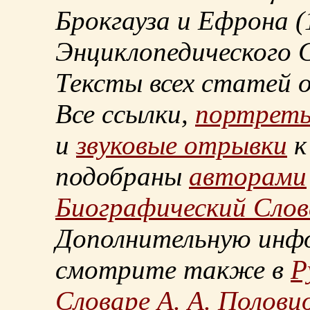
Брокгауза и Ефрона
(
Энциклопедического С
Тексты всех статей 
Все ссылки,
портрет
и
звуковые отрывки
к
подобраны
авторами
Биографический Слов
Дополнительную инф
смотрите также в
Р
Словаре А. А. Половц