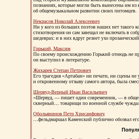
познаниях, которые могли быть вынесены им из к
об общемузыкальном развитии своих питомцев.
Некрасов Николай Алексеевич
Ни у кого из больших поэтов наших нет такого к
стихотворения он сам завещал не включать в соб
шедеврах: и в них вдруг резнет ухо прозаический
Горький, Максим
По своему происхождению Горький отнюдь не пр
он выступил в литературе.
Жихарев Степан Петрович
Его трагедия «Артабан» ни печати, ни сцены не 
и откровенному отзыву самого автора, была сме
Шервуд-Верный
Иван Васильевич
«Шервуд, — пишет один современник, — в общест
скверный… товарищи по военной службе чуждали
Обольянинов Петр Хрисанфович
…фельдмаршал Каменский публично обозвал его 
Попул