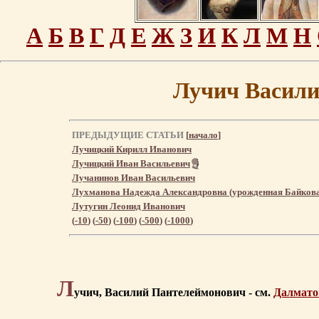
А
Б
В
Г
Д
Е
Ж
З
И
К
Л
М
Н
Лучич Васили
ПРЕДЫДУЩИЕ СТАТЬИ
[
начало
]
Лучицкий Кирилл Иванович
Лучицкий Иван Васильевич
Лучанинов Иван Васильевич
Лухманова Надежда Александровна (урожденная Байков
Лутугин Леонид Иванович
(
-10
) (
-50
) (
-100
) (
-500
) (
-1000
)
Л
учич, Василий Пантелеймонович - см.
Далмато