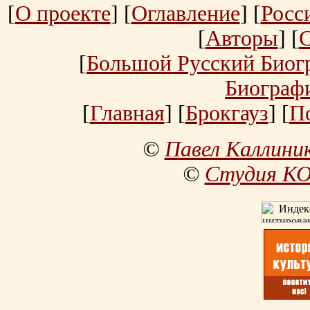
[
О проекте
] [
Оглавление
] [
Росс
[
Авторы
] [
[
Большой Русский Биог
Биограф
[
Главная
] [
Брокгауз
] [
П
©
Павел Каллини
©
Студия К