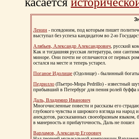
касается
исторической
З
Ленин
- псевдоним, под которым пишет политичес
выступал без успеха кандидатом во 2-ю Государ
Алябьев, Александр Александрович
, русский ко
Как и тогдашняя русская литература, они сантим
миноре. Они почти не отличаются от первых ром
остался на месте и теперь устарел.
Поганое Идолище
(Одолище) - былинный богат
Педрилло
(Пьетро-Мира Pedrillo) - известный ш
прибывший в Петербург для пения ролей буффа и
Даль, Владимир Иванович
Многочисленные повести и рассказы его страдаю
глубокого чувства и широкого взгляда на народ 
анекдотов, рассказанных своеобразным языком, 
в манерность и прибауточность, Даль не пошел
Варламов, Александр Егорович
Над теорией музыкальной композиции Варламов