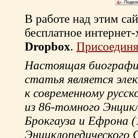
Подел
В работе над этим са
бесплатное интернет
Dropbox
.
Присоединя
Настоящая биографи
статья является эле
к современному русск
из
86-томного
Энцикл
Брокгауза и Ефрона
(
Энциклопедического С