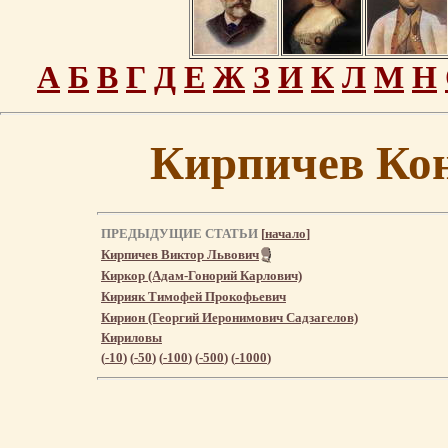
А
Б
В
Г
Д
Е
Ж
З
И
К
Л
М
Н
Кирпичев Ко
ПРЕДЫДУЩИЕ СТАТЬИ
[
начало
]
Кирпичев Виктор Львович
Киркор (Адам-Гонорий Карлович)
Кирияк Тимофей Прокофьевич
Кирион (Георгий Иеронимович Садзагелов)
Кириловы
(
-10
) (
-50
) (
-100
) (
-500
) (
-1000
)