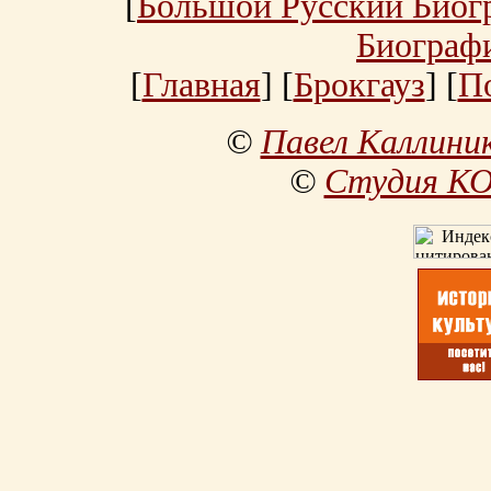
[
Большой Русский Биог
Биограф
[
Главная
] [
Брокгауз
] [
П
©
Павел Каллини
©
Студия К