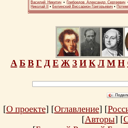
Василий Никитич
•
Грибоедов Александр Сергеевич
Николай II
•
Белинский Виссарион Григорьевич
•
Потем
А
Б
В
Г
Д
Е
Ж
З
И
К
Л
М
Н
Подел
[
О проекте
] [
Оглавление
] [
Росс
[
Авторы
] [