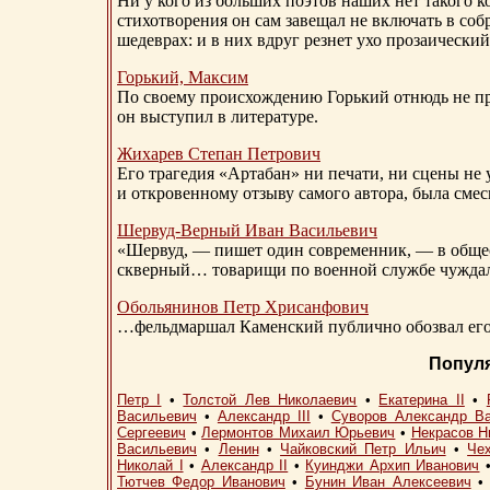
Ни у кого из больших поэтов наших нет такого к
стихотворения он сам завещал не включать в соб
шедеврах: и в них вдруг резнет ухо прозаический
Горький, Максим
По своему происхождению Горький отнюдь не пр
он выступил в литературе.
Жихарев Степан Петрович
Его трагедия «Артабан» ни печати, ни сцены не 
и откровенному отзыву самого автора, была сме
Шервуд-Верный
Иван Васильевич
«Шервуд, — пишет один современник, — в общест
скверный… товарищи по военной службе чуждали
Обольянинов Петр Хрисанфович
…фельдмаршал Каменский публично обозвал его 
Попул
Петр I
•
Толстой Лев Николаевич
•
Екатерина II
•
Васильевич
•
Александр III
•
Суворов Александр В
Сергеевич
•
Лермонтов Михаил Юрьевич
•
Некрасов Н
Васильевич
•
Ленин
•
Чайковский Петр Ильич
•
Че
Николай I
•
Александр II
•
Куинджи Архип Иванович
Тютчев Федор Иванович
•
Бунин Иван Алексеевич