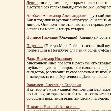
Ленин
- псевдоним, под которым пишет политичес
выступал без успеха кандидатом во 2-ю Государ
Алябьев, Александр Александрович
, русский ко
Как и тогдашняя русская литература, они сантим
миноре. Они почти не отличаются от первых ром
остался на месте и теперь устарел.
Поганое Идолище
(Одолище) - былинный богат
Педрилло
(Пьетро-Мира Pedrillo) - известный ш
прибывший в Петербург для пения ролей буффа и
Даль, Владимир Иванович
Многочисленные повести и рассказы его страдаю
глубокого чувства и широкого взгляда на народ 
анекдотов, рассказанных своеобразным языком, 
в манерность и прибауточность, Даль не пошел
Варламов, Александр Егорович
Над теорией музыкальной композиции Варламов
познаниях, которые могли быть вынесены им из к
об общемузыкальном развитии своих питомцев.
Некрасов Николай Алексеевич