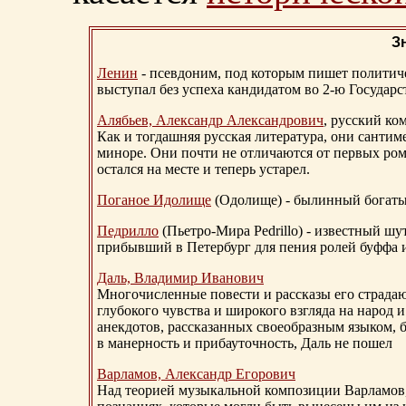
З
Ленин
- псевдоним, под которым пишет политичес
выступал без успеха кандидатом во 2-ю Государ
Алябьев, Александр Александрович
, русский ко
Как и тогдашняя русская литература, они сантим
миноре. Они почти не отличаются от первых ром
остался на месте и теперь устарел.
Поганое Идолище
(Одолище) - былинный богат
Педрилло
(Пьетро-Мира Pedrillo) - известный ш
прибывший в Петербург для пения ролей буффа и
Даль, Владимир Иванович
Многочисленные повести и рассказы его страдаю
глубокого чувства и широкого взгляда на народ 
анекдотов, рассказанных своеобразным языком, 
в манерность и прибауточность, Даль не пошел
Варламов, Александр Егорович
Над теорией музыкальной композиции Варламов