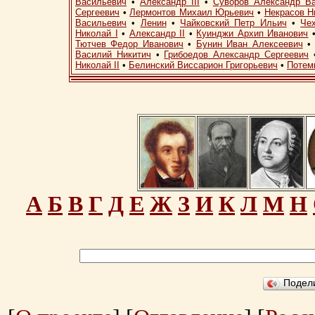
Васильевич
•
Александр III
•
Суворов Александр В
Сергеевич
•
Лермонтов Михаил Юрьевич
•
Некрасов Н
Васильевич
•
Ленин
•
Чайковский Петр Ильич
•
Че
Николай I
•
Александр II
•
Куинджи Архип Иванович
Тютчев Федор Иванович
•
Бунин Иван Алексеевич
Василий Никитич
•
Грибоедов Александр Сергеевич
Николай II
•
Белинский Виссарион Григорьевич
•
Потем
А
Б
В
Г
Д
Е
Ж
З
И
К
Л
М
Н
Подел