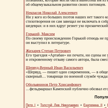
познаниях, которые могли быть вынесены им из к
об общемузыкальном развитии своих питомцев.
Некрасов Николай Алексеевич
Ни у кого из больших поэтов наших нет такого к
стихотворения он сам завещал не включать в соб
шедеврах: и в них вдруг резнет ухо прозаический
Горький, Максим
По своему происхождению Горький отнюдь не пр
он выступил в литературе.
Жихарев Степан Петрович
Его трагедия «Артабан» ни печати, ни сцены не 
и откровенному отзыву самого автора, была сме
Шервуд-Верный
Иван Васильевич
«Шервуд, — пишет один современник, — в общест
скверный… товарищи по военной службе чуждали
Обольянинов Петр Хрисанфович
…фельдмаршал Каменский публично обозвал его 
Попул
Петр I
•
Толстой Лев Николаевич
•
Екатерина II
•