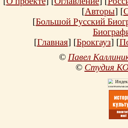
[
О проекте
] [
Оглавление
] [
Росс
[
Авторы
] [
[
Большой Русский Биог
Биограф
[
Главная
] [
Брокгауз
] [
П
©
Павел Каллини
©
Студия К