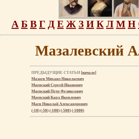
А
Б
В
Г
Д
Е
Ж
З
И
К
Л
М
Н
Мазалевский А
ПРЕДЫДУЩИЕ СТАТЬИ
[
начало
]
Мазаев Михаил Николаевич
Маевский Сергей Иванович
Маевский Петр Феликсович
Маевский Карл Яковлевич
Маев Николай Александрович
(
-10
) (
-50
) (
-100
) (
-500
) (
-1000
)