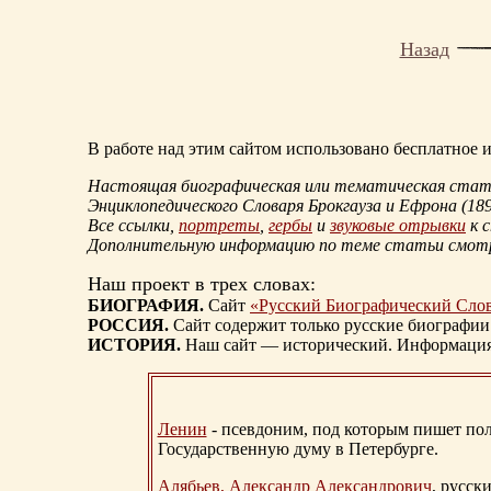
Назад
В работе над этим сайтом использовано бесплатное
Настоящая биографическая или тематическая статья
Энциклопедического Словаря Брокгауза и Ефрона
(18
Все ссылки,
портреты
,
гербы
и
звуковые отрывки
к 
Дополнительную информацию по теме статьи смо
Наш проект в трех словах:
БИОГРАФИЯ.
Сайт
«Русский Биографический Сло
РОССИЯ.
Сайт содержит только русские биографии
ИСТОРИЯ.
Наш сайт — исторический. Информация, 
Ленин
- псевдоним, под которым пишет поли
Государственную думу в Петербурге.
Алябьев, Александр Александрович
, русск