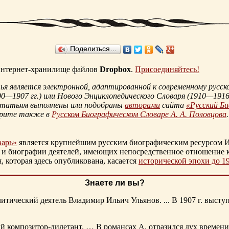
Поделиться…
 интернет-хранилище файлов
Dropbox
.
Присоединяйтесь!
 является электронной, адаптированной к современному русско
90—1907 гг.
) или Нового Энциклопедического Словаря (
1910—1916 
статьям выполнены или подобраны
авторами
сайта
«Русский Б
трите также в
Русском Биографическом Словаре А. А. Половцова
.
варь»
является крупнейшим русским биографическим ресурсом И
 и биографии деятелей, имеющих непосредственное отношение 
которая здесь опубликована, касается
исторической эпохи до 1
Знаете ли вы?
тический деятель Владимир Ильич Ульянов. ... В 1907 г. выступ
ий композитор-дилетант. … В романсах А. отразился дух времени