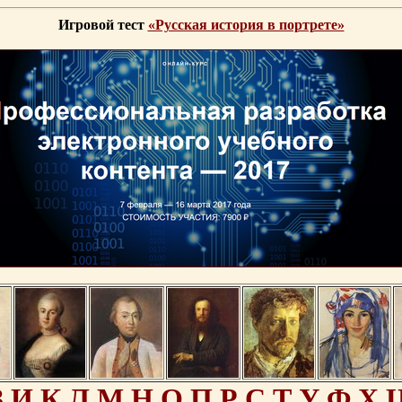
Игровой тест
«Русская история в портрете»
З
И
К
Л
М
Н
О
П
Р
С
Т
У
Ф
Х