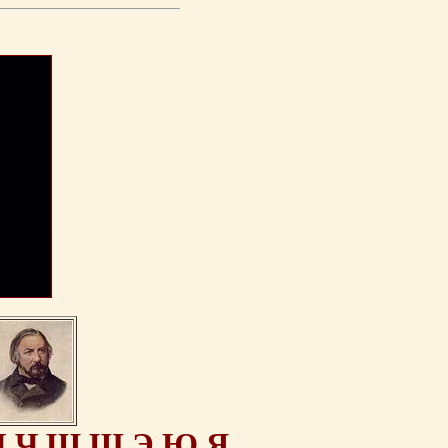
Ц
Ч
Ш
Щ
Э
Ю
Я