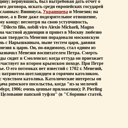
родину; вернувшись, был вытребован дать отчет о
го договора, искать среди европейских государей
осланных: Винниуса,
Украинцева
и Менезия; на
ивое, а в Вене даже подозрительное отношение,
му концу: несмотря на свою уступчивость,
to filio, nobili viro Alexio Michaeli, Magno
на частной аудиенции и привез в Москву любезно
ская твердость Менезия порадовали московскую
знь с Нарышкиным, ныне тестем царя, давняя
зия к царю. Он, по-видимому, стал одним из
 назначил Менезия воспитателем Петра. Смерть
оды сидит в Смоленске; когда оттуда он приезжает
. участвует во втором крымском походе. При Петре
. О его потомках нет известий с 1702 г. Менезий,
ся патриотом-шотландцем и горячим католиком.
 с чувством католика. Католические интересы он
ача римского посольства, когда "из-за мелочей
рг, 1906; очень ценные приложения); Р. Pierling
Целование папской туфли" (в "Сборнике статей,