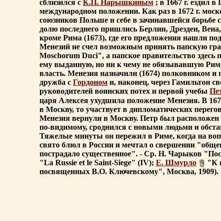
сблизился с
К.П. Нарышкиным
; в 1667 г. ездил 
международном положении. Как раз в 1672 г. моск
союзников Польше и себе в зачинавшейся борьбе 
долю последнего пришлись Берлин, Дрезден, Вена,
кроме Рима (1673), где его предложения нашли по
Менезий не счел возможным принять папскую грамоту
Moschorum Duci", а папское правительство здесь 
ему выданную, но ни к чему не обязывавшую Рим,
власть. Менезия назначили (1674) полковником и
дружба с
Гордоном
и, наконец, через Гамильтон 
руководителей воинских потех и первой учебы
Пе
царя Алексея ухудшила положение Менезия. В 1677 
в Москву, то участвует в дипломатических перегов
Менезия вернули в Москву. Петр был расположен и к
по-видимому, сроднился с новыми людьми и обста
Тяжелые минуты он пережил в Риме, когда на воп
свято блюл в России и мечтал о свершении "общего
пострадало существенное". - Ср. Н. Чарыков "Посо
"La Russie et le Saint-Siege" (IV);
Е. Шмурло
"К и
посвященных В.О. Ключевскому", Москва, 1909).