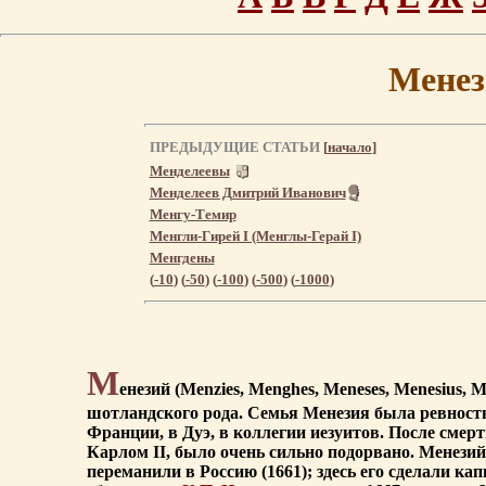
Менез
ПРЕДЫДУЩИЕ СТАТЬИ
[
начало
]
Менделеевы
Менделеев Дмитрий Иванович
Менгу-Темир
Менгли-Гирей I (Менглы-Герай I)
Менгдены
(
-10
) (
-50
) (
-100
) (
-500
) (
-1000
)
М
енезий (Menzies, Menghes, Meneses, Menesius, М
шотландского рода. Семья Менезия была ревностн
Франции, в Дуэ, в коллегии иезуитов. После смер
Карлом II, было очень сильно подорвано. Менезий
переманили в Россию (1661); здесь его сделали ка