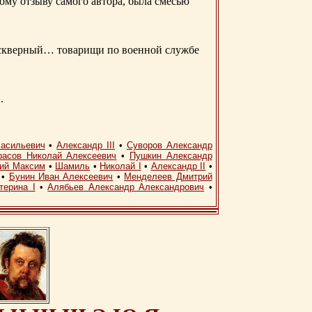
ому отзыву самого автора, была смесью
д скверный… товарищи по военной службе
.
асильевич
•
Александр III
•
Суворов Александр
расов Николай Алексеевич
•
Пушкин Александр
кий Максим
•
Шамиль
•
Николай I
•
Александр II
•
•
Бунин Иван Алексеевич
•
Менделеев Дмитрий
терина I
•
Алябьев Александр Александрович
•