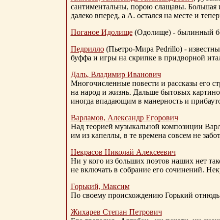
сантиментальны, порою слащавы. Большая и
далеко вперед, а А. остался на месте и тепер
Поганое Идолище
(Одолище) - былинный 
Педрилло
(Пьетро-Мира Pedrillo) - извест
буффа и игры на скрипке в придворной ита
Даль, Владимир Иванович
Многочисленные повести и рассказы его стр
на народ и жизнь. Дальше бытовых картино
иногда впадающим в манерность и прибауто
Варламов, Александр Егорович
Над теорией музыкальной композиции Вар
им из капеллы, в те времена совсем не за
Некрасов Николай Алексеевич
Ни у кого из больших поэтов наших нет так
не включать в собрание его сочинений. Нек
Горький, Максим
По своему происхождению Горький отнюдь 
Жихарев Степан Петрович