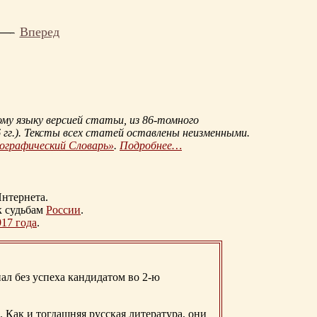
Вперед
му языку версией статьи, из
86-томного
гг.
). Тексты всех статей оставлены неизменными.
иографический Словарь»
.
Подробнее…
нтернета.
к судьбам
России
.
917 года
.
ал без успеха кандидатом во 2-ю
. Как и тогдашняя русская литература, они