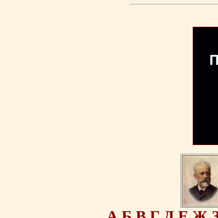
А
Б
В
Г
Д
Е
Ж