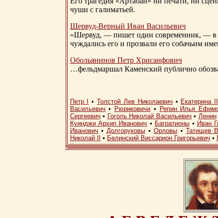
Его трагедия «Артабан» ни печати, ни сцен
чуши с галиматьей.
Шервуд-Верный
Иван Васильевич
«Шервуд, — пишет один современник, — в 
чуждались его и прозвали его собачьим им
Обольянинов Петр Хрисанфович
…фельдмаршал Каменский публично обозвал
Петр I
•
Толстой Лев Николаевич
•
Екатерина I
Васильевич
•
Рюриковичи
•
Репин Илья Ефим
Сергеевич
•
Гоголь Николай Васильевич
•
Ленин
Куинджи Архип Иванович
•
Багратионы
•
Иван Г
Иванович
•
Долгоруковы
•
Орловы
•
Татищев В
Николай II
•
Белинский Виссарион Григорьевич
•