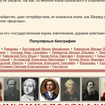
ы не увидела, так как, по мнению князя Шаховского и откровенн
обществе, даже петербургском, не назывался иначе, как Шерву
енем «фиделька».
 его «государственным вором, взяточником, дураком набитым»
Популярные биографии
I
•
Романовы
•
Достоевский Федор Михайлович
•
Ломоносов Михаил В
ович
•
Тургенев Иван Сергеевич
•
Лермонтов Михаил Юрьевич
•
Нек
•
Чайковский Петр Ильич
•
Чехов Антон Павлович
•
Александр I
•
Горь
розный
•
Островский Александр Николаевич
•
Тютчев Федор Иванович
асилий Никитич
•
Грибоедов Александр Сергеевич
•
Воронцовы
•
Ека
Потемкин Григорий Александрович
•
Растрелли