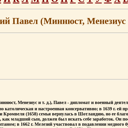
ий Павел (Миннюст, Менезиус и 
иннюст, Менезиус и т. д.), Павел - дипломат и военный деятель
о католическая и настроенная консервативно; в 1639 г. ей п
ти Кромвеля (1658) семья вернулась в Шотландию, но ее благ
, как младший сын, должен был искать себе заработок. Он по
питаном; в 1662 г. Мелезий участвовал в подавлении медного