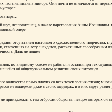
х часть написана в миноре. Они почти не отличаются от первы
ь устарел.
богатырь…
ный шут, неаполитанец, в начале царствования Анны Иоанновны
льянской опере.
адают отсутствием настоящего художественного творчества, глу
к, схваченных на лету анекдотов, рассказанных своеобразным яз
чность, Даль не пошел
ламов,
по-видимому
, совсем не работал и остался при тех скудн
ботившейся об общемузыкальном развитии своих питомцев.
ого количества прямо плохих со всех точек зрения стихов; многи
расов не выдержан даже в своих шедеврах: и в них вдруг резнет
не принадлежит к тем отбросам общества, певцом которых он в