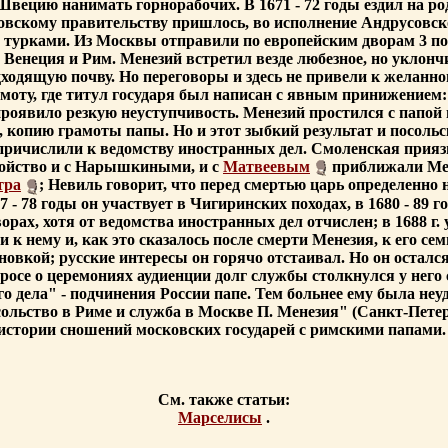
в Швецию нанимать горнорабочих. В 1671 - 72 годы ездил на 
овскому правительству пришлось, во исполнение Андрусовско
с турками. Из Москвы отправили по европейским дворам 3 п
 Венеция и Рим. Менезий встретил везде любезное, но уклонч
дходящую почву. Но переговоры и здесь не привели к желанно
, где титул государя был написан с явным принижением: "Dilec
проявило резкую неуступчивость. Менезий простился с папой 
 копию грамоты папы. Но и этот зыбкий результат и посоль
 причислили к ведомству иностранных дел. Смоленская прия
свойство и с Нарышкиными, и с
Матвеевым
приближали Мене
тра
; Невиль говорит, что перед смертью царь определенно
- 78 годы он участвует в Чигиринских походах, в 1680 - 89 г
орах, хотя от ведомства иностранных дел отчислен; в 1688 г
 нему и, как это сказалось после смерти Менезия, к его семье
новкой; русские интересы он горячо отстаивал. Но он остал
росе о церемониях аудиенции долг службы столкнулся у него
 дела" - подчинения России папе. Тем больнее ему была неуд
льство в Риме и служба в Москве П. Менезия" (Санкт-Петербу
стории сношений московских государей с римскими папами. 
См. также статьи:
Марселисы
.