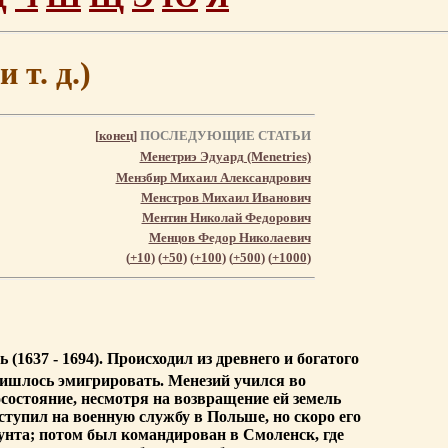
т. д.)
[
конец
]
ПОСЛЕДУЮЩИЕ СТАТЬИ
Менетриэ Эдуард (Menetries)
Мензбир Михаил Александрович
Менстров Михаил Иванович
Ментин Николай Федорович
Менцов Федор Николаевич
(
+10
) (
+50
) (
+100
) (
+500
) (
+1000
)
 (1637 - 1694). Происходил из древнего и богатого
ришлось эмигрировать. Менезий учился во
осостояние, несмотря на возвращение ей земель
ступил на военную службу в Польше, но скоро его
 бунта; потом был командирован в Смоленск, где