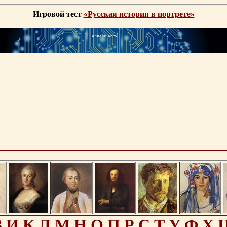
Игровой тест
«Русская история в портрете»
З
И
К
Л
М
Н
О
П
Р
С
Т
У
Ф
Х