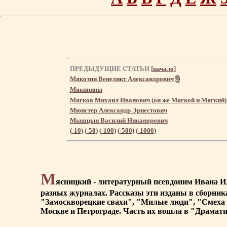
ПРЕДЫДУЩИЕ СТАТЬИ
[
начало
]
Мякотин Венедикт Александрович
Мякинины
Мягков Михаил Иванович (он же Мягкой и Мягкий)
Мюнстер Александр Эрнестович
Мышцын Василий Никанорович
(
-10
) (
-50
) (
-100
) (
-500
) (
-1000
)
М
ясницкий - литературный псевдоним Ивана Ил
разных журналах. Рассказы эти изданы в сборни
"Замоскворецкие свахи", "Милые люди", "Смеха р
Москве и Петрограде. Часть их вошла в "Драматиче