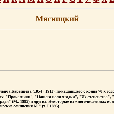
Мясницкий
ьича Барышева (1854 - 1911), помещавшего с конца 70-х год
ках: "Проказники", "Нашего поля ягодки", "Их степенства"
ади" (М., 1895) и других. Некоторые из многочисленных ком
ские сочинения М." (т. I,1895).