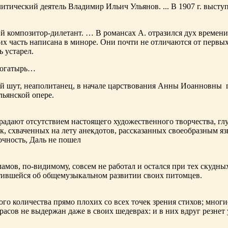
тический деятель Владимир Ильич Ульянов. ... В 1907 г. выступ
ий композитор-дилетант. … В романсах А. отразился дух времени
х часть написана в миноре. Они почти не отличаются от первы
ь устарел.
богатырь…
ный шут, неаполитанец, в начале царствования Анны Иоанновны
льянской опере.
адают отсутствием настоящего художественного творчества, глу
к, схваченных на лету анекдотов, рассказанных своеобразным яз
чность, Даль не пошел
ламов,
по-видимому
, совсем не работал и остался при тех скудн
ботившейся об общемузыкальном развитии своих питомцев.
ого количества прямо плохих со всех точек зрения стихов; многи
расов не выдержан даже в своих шедеврах: и в них вдруг резнет