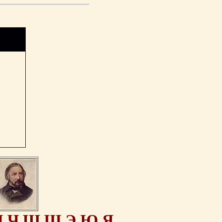
Ц
Ч
Ш
Щ
Э
Ю
Я