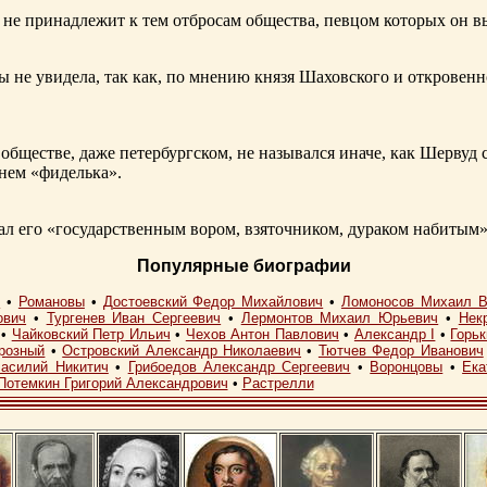
не принадлежит к тем отбросам общества, певцом которых он в
ы не увидела, так как, по мнению князя Шаховского и откровенн
обществе, даже петербургском, не назывался иначе, как Шерву
енем «фиделька».
 его «государственным вором, взяточником, дураком набитым»
Популярные биографии
I
•
Романовы
•
Достоевский Федор Михайлович
•
Ломоносов Михаил В
ович
•
Тургенев Иван Сергеевич
•
Лермонтов Михаил Юрьевич
•
Нек
•
Чайковский Петр Ильич
•
Чехов Антон Павлович
•
Александр I
•
Горь
розный
•
Островский Александр Николаевич
•
Тютчев Федор Иванович
асилий Никитич
•
Грибоедов Александр Сергеевич
•
Воронцовы
•
Ека
Потемкин Григорий Александрович
•
Растрелли