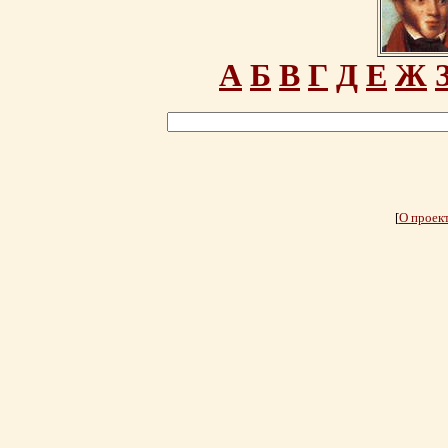
А
Б
В
Г
Д
Е
Ж
[
О проек