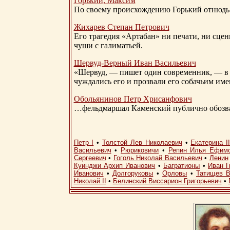
Горький, Максим
По своему происхождению Горький отнюдь 
Жихарев Степан Петрович
Его трагедия «Артабан» ни печати, ни сцен
чуши с галиматьей.
Шервуд-Верный
Иван Васильевич
«Шервуд, — пишет один современник, — в 
чуждались его и прозвали его собачьим им
Обольянинов Петр Хрисанфович
…фельдмаршал Каменский публично обозвал
Петр I
•
Толстой Лев Николаевич
•
Екатерина I
Васильевич
•
Рюриковичи
•
Репин Илья Ефим
Сергеевич
•
Гоголь Николай Васильевич
•
Ленин
Куинджи Архип Иванович
•
Багратионы
•
Иван Г
Иванович
•
Долгоруковы
•
Орловы
•
Татищев В
Николай II
•
Белинский Виссарион Григорьевич
•