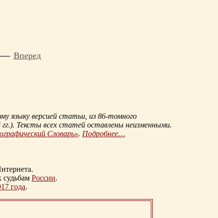
Вперед
му языку версией статьи, из
86-томного
гг.
). Тексты всех статей оставлены неизменными.
иографический Словарь»
.
Подробнее…
нтернета.
к судьбам
России
.
917 года
.