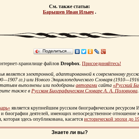
См. также статьи:
Барышев Иван Ильич
.
Поделиться…
 интернет-хранилище файлов
Dropbox
.
Присоединяйтесь!
 является электронной, адаптированной к современному русско
90—1907 гг.
) или Нового Энциклопедического Словаря (
1910—1916 
статьям выполнены или подобраны
авторами
сайта
«Русский Б
трите также в
Русском Биографическом Словаре А. А. Половцова
.
варь»
является крупнейшим русским биографическим ресурсом И
 и биографии деятелей, имеющих непосредственное отношение 
которая здесь опубликована, касается
исторической эпохи до 1
Знаете ли вы?