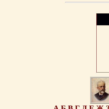
А
Б
В
Г
Д
Е
Ж