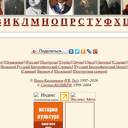
З
И
К
Л
М
Н
О
П
Р
С
Т
У
Ф
Х
Поделиться…
те
] [
Оглавление
] [
Россия
] [
Портреты
] [
Гербы
] [
Звуки
] [
Диск
] [
Авторы
] [
Ссылки
] 
[
Большой Русский Биографический Словарь
] [
Русский Биографический Центр
]
[
Главная
] [
Брокгауз
] [
Половцов
] [
Портретная галерея
]
©
Павел Каллиников
(
FB
,
Twi
)
, 1997–2026
©
Студия КОЛИБРИ
, 1999–2004