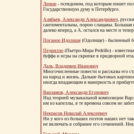
Ленин
- псевдоним, под которым пишет поли
Государственную думу в Петербурге.
Алябьев, Александр Александрович
, русск
сантиментальны, порою слащавы. Большая и
далеко вперед, а А. остался на месте и тепер
Поганое Идолище
(Одолище) - былинный 
Педрилло
(Пьетро-Мира Pedrillo) - извест
буффа и игры на скрипке в придворной ита
Даль, Владимир Иванович
Многочисленные повести и рассказы его стр
на народ и жизнь. Дальше бытовых картино
иногда впадающим в манерность и прибауто
Варламов, Александр Егорович
Над теорией музыкальной композиции Вар
им из капеллы, в те времена совсем не за
Некрасов Николай Алексеевич
Ни у кого из больших поэтов наших нет так
не включать в собрание его сочинений. Нек