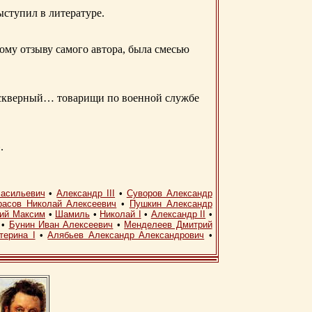
ыступил в литературе.
ому отзыву самого автора, была смесью
д скверный… товарищи по военной службе
.
асильевич
•
Александр III
•
Суворов Александр
расов Николай Алексеевич
•
Пушкин Александр
кий Максим
•
Шамиль
•
Николай I
•
Александр II
•
•
Бунин Иван Алексеевич
•
Менделеев Дмитрий
терина I
•
Алябьев Александр Александрович
•