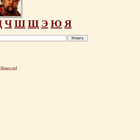
Ц
Ч
Ш
Щ
Э
Ю
Я
[
Новости
]