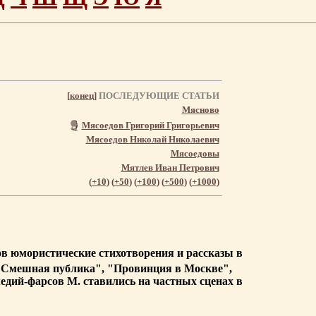
[
конец
]
ПОСЛЕДУЮЩИЕ СТАТЬИ
Мясново
Мясоедов Григорий Григорьевич
Мясоедов Николай Николаевич
Мясоедовы
Мятлев Иван Петрович
(
+10
) (
+50
) (
+100
) (
+500
) (
+1000
)
ов юмористические стихотворения и рассказы в
, "Смешная публика", "Провинция в Москве",
едий-фарсов М. ставились на частных сценах в