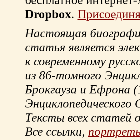
Dropbox
.
Присоединя
Настоящая биографи
статья является эле
к современному русск
из
86-томного
Энцикл
Брокгауза и Ефрона
(
Энциклопедического С
Тексты всех статей 
Все ссылки,
портрет