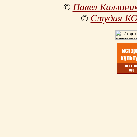
©
Павел Каллини
©
Студия К