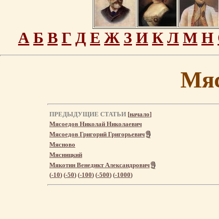
А
Б
В
Г
Д
Е
Ж
З
И
К
Л
М
Н
Мя
ПРЕДЫДУЩИЕ СТАТЬИ
[
начало
]
Мясоедов Николай Николаевич
Мясоедов Григорий Григорьевич
Мясново
Мясницкий
Мякотин Венедикт Александрович
(
-10
) (
-50
) (
-100
) (
-500
) (
-1000
)