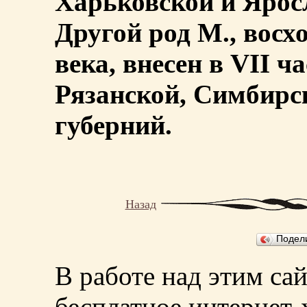
Харьковской и Яросл
Другой род М., восх
века, внесен в VII 
Рязанской, Симбирс
губерний.
Назад
Подел
В работе над этим са
бесплатное интернет