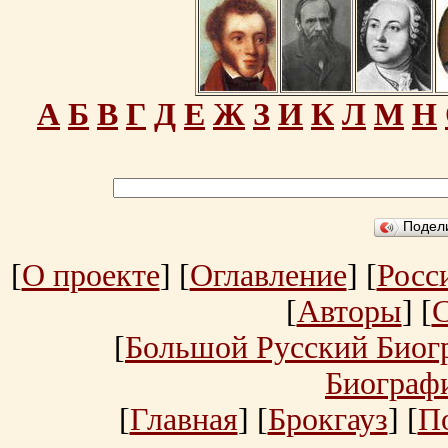
А
Б
В
Г
Д
Е
Ж
З
И
К
Л
М
Н
Подел
[
О проекте
] [
Оглавление
] [
Росс
[
Авторы
] [
[
Большой Русский Биог
Биограф
[
Главная
] [
Брокгауз
] [
П