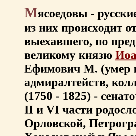
М
ясоедовы - русски
из них происходит о
выехавшего, по пре
великому князю
Иоа
Ефимович М. (умер в
адмиралтейств, колл
(1750 - 1825) - сенат
II и VI части родос
Орловской, Петрогра