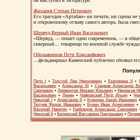
он выступил в литературе.
Жихарев Степан Петрович
Его трагедия «Артабан» ни печати, ни сцены не 
и откровенному отзыву самого автора, была сме
Шервуд-Верный
Иван Васильевич
«Шервуд, — пишет один современник, — в общест
скверный… товарищи по военной службе чуждали
Обольянинов Петр Хрисанфович
…фельдмаршал Каменский публично обозвал его 
Попул
Петр I
•
Толстой Лев Николаевич
•
Екатерина II
•
Васильевич
•
Александр III
•
Суворов Александр В
Сергеевич
•
Лермонтов Михаил Юрьевич
•
Некрасов Н
Васильевич
•
Ленин
•
Чайковский Петр Ильич
•
Че
Николай I
•
Александр II
•
Куинджи Архип Иванович
Тютчев Федор Иванович
•
Бунин Иван Алексеевич
Василий Никитич
•
Грибоедов Александр Сергеевич
Николай II
•
Белинский Виссарион Григорьевич
•
Потем