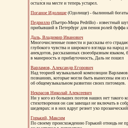
остался на месте и теперь устарел.
Поганое Идолище
(Одолище) - былинный богат
Педрилло
(Пьетро-Мира Pedrillo) - известный ш
прибывший в Петербург для пения ролей буффа и
Даль, Владимир Иванович
Многочисленные повести и рассказы его страдаю
глубокого чувства и широкого взгляда на народ 
анекдотов, рассказанных своеобразным языком, 
в манерность и прибауточность, Даль не пошел
Варламов, Александр Егорович
Над теорией музыкальной композиции Варламов
познаниях, которые могли быть вынесены им из к
об общемузыкальном развитии своих питомцев.
Некрасов Николай Алексеевич
Ни у кого из больших поэтов наших нет такого к
стихотворения он сам завещал не включать в соб
шедеврах: и в них вдруг резнет ухо прозаический
Горький, Максим
По своему происхождению Горький отнюдь не пр