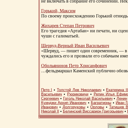
не включать в собрание его сочинений. Нек
Горький, Максим
По своему происхождению Горький отнюдь 
Жихарев Степан Петрович
Его трагедия «Артабан» ни печати, ни сцен
чуши с галиматьей.
Шервуд-Верный
Иван Васильевич
«Шервуд, — пишет один современник, — в 
чуждались его и прозвали его собачьим им
Обольянинов Петр Хрисанфович
…фельдмаршал Каменский публично обозвал
Петр I
•
Толстой Лев Николаевич
•
Екатерина I
Васильевич
•
Рюриковичи
•
Репин Илья Ефим
Сергеевич
•
Гоголь Николай Васильевич
•
Ленин
Куинджи Архип Иванович
•
Багратионы
•
Иван Г
Иванович
•
Долгоруковы
•
Орловы
•
Татищев В
Николай II
•
Белинский Виссарион Григорьевич
•