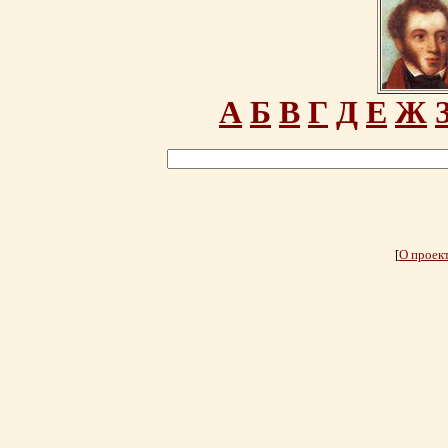
А
Б
В
Г
Д
Е
Ж
[
О проек