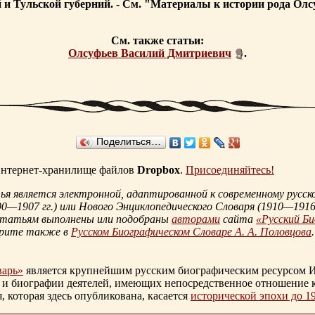
и Тульской губерний. - См. "Материалы к истории рода Олсу
См. также статьи:
Олсуфьев Василий Дмитриевич
.
Поделиться…
 интернет-хранилище файлов
Dropbox
.
Присоединяйтесь!
 является электронной, адаптированной к современному русско
90—1907 гг.
) или Нового Энциклопедического Словаря (
1910—1916 
статьям выполнены или подобраны
авторами
сайта
«Русский Б
трите также в
Русском Биографическом Словаре А. А. Половцова
.
варь»
является крупнейшим русским биографическим ресурсом И
 и биографии деятелей, имеющих непосредственное отношение 
которая здесь опубликована, касается
исторической эпохи до 1