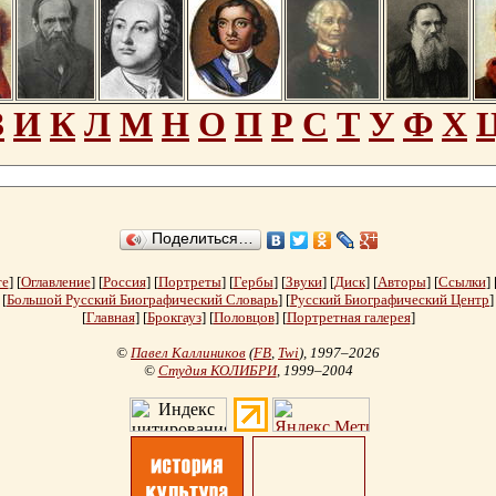
З
И
К
Л
М
Н
О
П
Р
С
Т
У
Ф
Х
Поделиться…
те
] [
Оглавление
] [
Россия
] [
Портреты
] [
Гербы
] [
Звуки
] [
Диск
] [
Авторы
] [
Ссылки
] 
[
Большой Русский Биографический Словарь
] [
Русский Биографический Центр
]
[
Главная
] [
Брокгауз
] [
Половцов
] [
Портретная галерея
]
©
Павел Каллиников
(
FB
,
Twi
)
, 1997–2026
©
Студия КОЛИБРИ
, 1999–2004