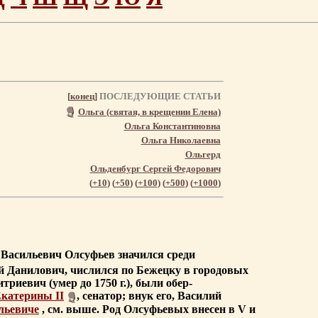
[
конец
]
ПОСЛЕДУЮЩИЕ СТАТЬИ
Ольга (святая, в крещении Елена)
Ольга Константиновна
Ольга Николаевна
Ольгерд
Ольденбург Сергей Федорович
(
+10
) (
+50
) (
+100
) (
+500
) (
+1000
)
 Васильевич Олсуфьев значился среди
 Данилович, числился по Бежецку в городовых
триевич (умер до 1750 г.), были обер-
катерины II
, сенатор; внук его, Василий
льевиче
, см. выше. Род Олсуфьевых внесен в V и