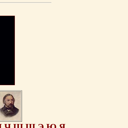
Ц
Ч
Ш
Щ
Э
Ю
Я