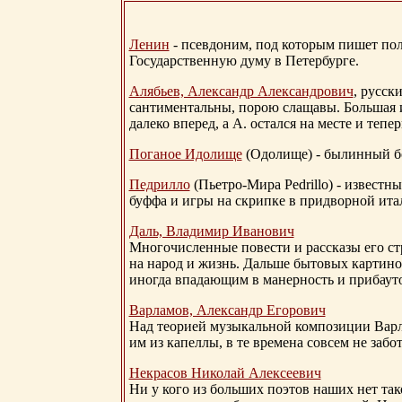
Ленин
- псевдоним, под которым пишет поли
Государственную думу в Петербурге.
Алябьев, Александр Александрович
, русск
сантиментальны, порою слащавы. Большая и
далеко вперед, а А. остался на месте и тепер
Поганое Идолище
(Одолище) - былинный 
Педрилло
(Пьетро-Мира Pedrillo) - извест
буффа и игры на скрипке в придворной ита
Даль, Владимир Иванович
Многочисленные повести и рассказы его стр
на народ и жизнь. Дальше бытовых картино
иногда впадающим в манерность и прибауто
Варламов, Александр Егорович
Над теорией музыкальной композиции Вар
им из капеллы, в те времена совсем не за
Некрасов Николай Алексеевич
Ни у кого из больших поэтов наших нет так