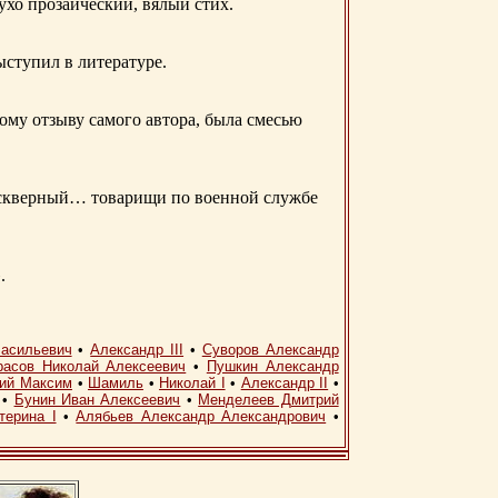
 ухо прозаический, вялый стих.
ыступил в литературе.
ому отзыву самого автора, была смесью
д скверный… товарищи по военной службе
.
асильевич
•
Александр III
•
Суворов Александр
расов Николай Алексеевич
•
Пушкин Александр
кий Максим
•
Шамиль
•
Николай I
•
Александр II
•
•
Бунин Иван Алексеевич
•
Менделеев Дмитрий
терина I
•
Алябьев Александр Александрович
•