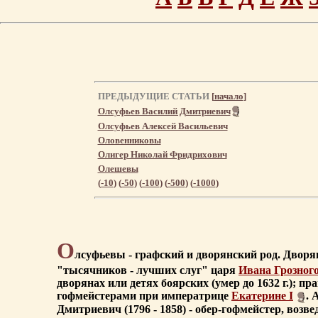
ПРЕДЫДУЩИЕ СТАТЬИ
[
начало
]
Олсуфьев Василий Дмитриевич
Олсуфьев Алексей Васильевич
Оловенниковы
Олигер Николай Фридрихович
Олешевы
(
-10
) (
-50
) (
-100
) (
-500
) (
-1000
)
О
лсуфьевы - графский и дворянский род. Дворя
"тысячников - лучших слуг" царя
Ивана Грозног
дворянах или детях боярских (умер до 1632 г.); пр
гофмейстерами при императрице
Екатерине I
. 
Дмитриевич (1796 - 1858) - обер-гофмейстер, возвед