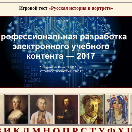
Игровой тест
«Русская история в портрете»
З
И
К
Л
М
Н
О
П
Р
С
Т
У
Ф
Х