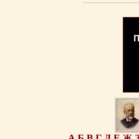
А
Б
В
Г
Д
Е
Ж