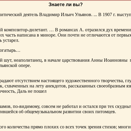
Знаете ли вы?
тический деятель Владимир Ильич Ульянов. ... В 1907 г. выступ
ий композитор-дилетант. … В романсах А. отразился дух времени
х часть написана в миноре. Они почти не отличаются от первы
ь устарел.
богатырь…
ный шут, неаполитанец, в начале царствования Анны Иоанновны
льянской опере.
адают отсутствием настоящего художественного творчества, глу
к, схваченных на лету анекдотов, рассказанных своеобразным яз
чность, Даль не пошел
ламов,
по-видимому
, совсем не работал и остался при тех скудн
ботившейся об общемузыкальном развитии своих питомцев.
ого количества прямо плохих со всех точек зрения стихов; многи