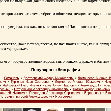
расов не выдержан даже в своих шедеврах: и в них вдруг резнет
не принадлежит к тем отбросам общества, певцом которых он в
ы не увидела, так как, по мнению князя Шаховского и откровенн
обществе, даже петербургском, не назывался иначе, как Шерву
енем «фиделька».
 его «государственным вором, взяточником, дураком набитым»
Популярные биографии
I
•
Романовы
•
Достоевский Федор Михайлович
•
Ломоносов Михаил В
ович
•
Тургенев Иван Сергеевич
•
Лермонтов Михаил Юрьевич
•
Нек
•
Чайковский Петр Ильич
•
Чехов Антон Павлович
•
Александр I
•
Горь
розный
•
Островский Александр Николаевич
•
Тютчев Федор Иванович
асилий Никитич
•
Грибоедов Александр Сергеевич
•
Воронцовы
•
Ека
Потемкин Григорий Александрович
•
Растрелли