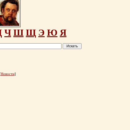
Ц
Ч
Ш
Щ
Э
Ю
Я
[
Новости
]