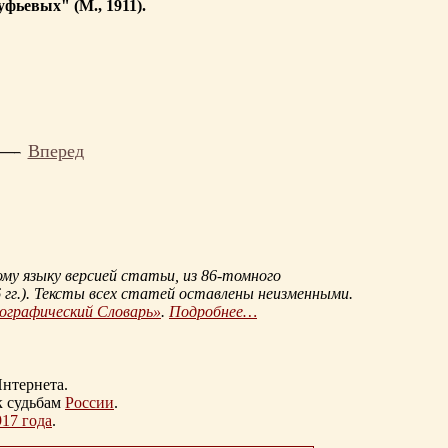
фьевых" (М., 1911).
Вперед
му языку версией статьи, из
86-томного
гг.
). Тексты всех статей оставлены неизменными.
иографический Словарь»
.
Подробнее…
нтернета.
к судьбам
России
.
917 года
.