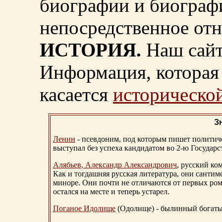
биографии и биограф
непосредственное от
ИСТОРИЯ.
Наш сайт
Информация, которая 
касается
исторической
З
Ленин
- псевдоним, под которым пишет политичес
выступал без успеха кандидатом во 2-ю Государ
Алябьев, Александр Александрович
, русский ко
Как и тогдашняя русская литература, они сантим
миноре. Они почти не отличаются от первых ром
остался на месте и теперь устарел.
Поганое Идолище
(Одолище) - былинный богат