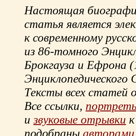
Настоящая биографи
статья является эле
к современному русск
из
86-томного
Энцикл
Брокгауза и Ефрона
(
Энциклопедического С
Тексты всех статей 
Все ссылки,
портрет
и
звуковые отрывки
к
подобраны
авторами