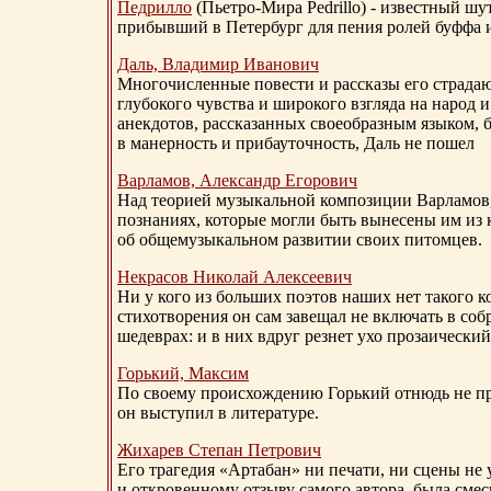
Педрилло
(Пьетро-Мира Pedrillo) - известный ш
прибывший в Петербург для пения ролей буффа и
Даль, Владимир Иванович
Многочисленные повести и рассказы его страдаю
глубокого чувства и широкого взгляда на народ 
анекдотов, рассказанных своеобразным языком, 
в манерность и прибауточность, Даль не пошел
Варламов, Александр Егорович
Над теорией музыкальной композиции Варламов
познаниях, которые могли быть вынесены им из к
об общемузыкальном развитии своих питомцев.
Некрасов Николай Алексеевич
Ни у кого из больших поэтов наших нет такого к
стихотворения он сам завещал не включать в соб
шедеврах: и в них вдруг резнет ухо прозаический
Горький, Максим
По своему происхождению Горький отнюдь не пр
он выступил в литературе.
Жихарев Степан Петрович
Его трагедия «Артабан» ни печати, ни сцены не 
и откровенному отзыву самого автора, была сме