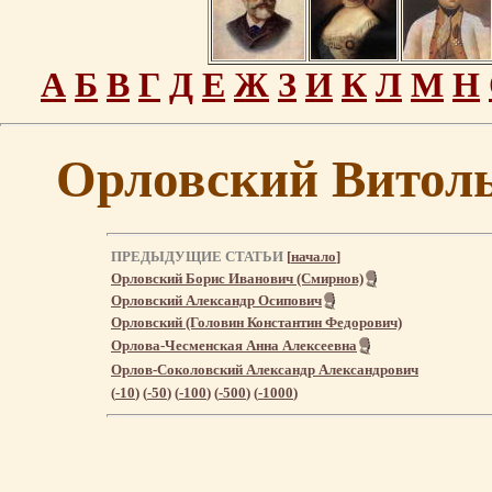
А
Б
В
Г
Д
Е
Ж
З
И
К
Л
М
Н
Орловский Витол
ПРЕДЫДУЩИЕ СТАТЬИ
[
начало
]
Орловский Борис Иванович (Смирнов)
Орловский Александр Осипович
Орловский (Головин Константин Федорович)
Орлова-Чесменская Анна Алексеевна
Орлов-Соколовский Александр Александрович
(
-10
) (
-50
) (
-100
) (
-500
) (
-1000
)