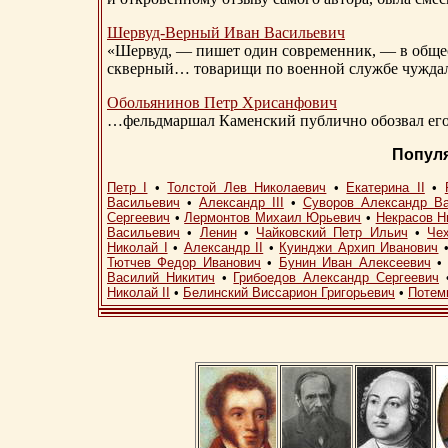
Шервуд-Верный
Иван Васильевич
«Шервуд, — пишет один современник, — в общест
скверный… товарищи по военной службе чуждали
Обольянинов Петр Хрисанфович
…фельдмаршал Каменский публично обозвал его 
Попул
Петр I
•
Толстой Лев Николаевич
•
Екатерина II
•
Васильевич
•
Александр III
•
Суворов Александр В
Сергеевич
•
Лермонтов Михаил Юрьевич
•
Некрасов Н
Васильевич
•
Ленин
•
Чайковский Петр Ильич
•
Че
Николай I
•
Александр II
•
Куинджи Архип Иванович
Тютчев Федор Иванович
•
Бунин Иван Алексеевич
Василий Никитич
•
Грибоедов Александр Сергеевич
Николай II
•
Белинский Виссарион Григорьевич
•
Потем