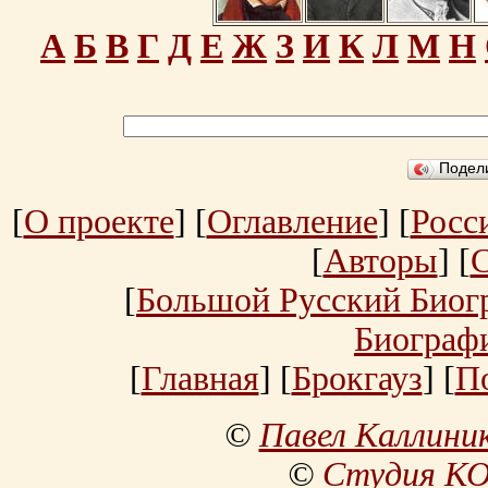
А
Б
В
Г
Д
Е
Ж
З
И
К
Л
М
Н
Подел
[
О проекте
] [
Оглавление
] [
Росс
[
Авторы
] [
[
Большой Русский Биог
Биограф
[
Главная
] [
Брокгауз
] [
П
©
Павел Каллини
©
Студия К