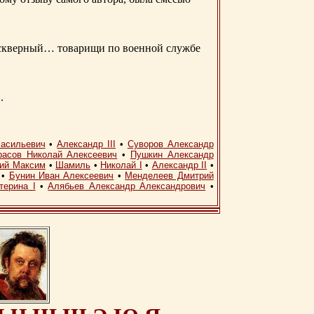
д скверный… товарищи по военной службе
.
асильевич
•
Александр III
•
Суворов Александр
расов Николай Алексеевич
•
Пушкин Александр
кий Максим
•
Шамиль
•
Николай I
•
Александр II
•
•
Бунин Иван Алексеевич
•
Менделеев Дмитрий
терина I
•
Алябьев Александр Александрович
•