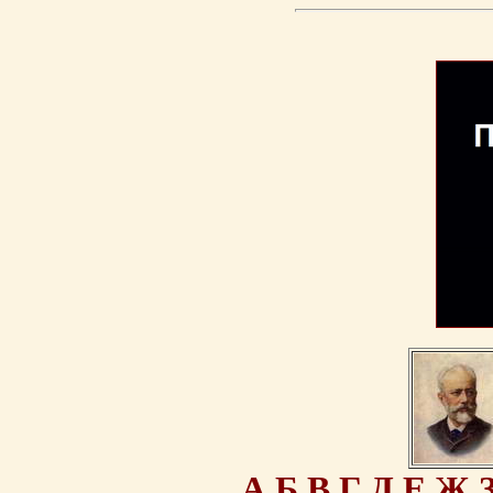
А
Б
В
Г
Д
Е
Ж