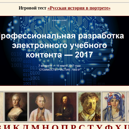
Игровой тест
«Русская история в портрете»
З
И
К
Л
М
Н
О
П
Р
С
Т
У
Ф
Х