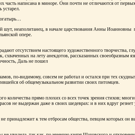
х часть написана в миноре. Они почти не отличаются от первы
ь устарел.
богатырь…
ный шут, неаполитанец, в начале царствования Анны Иоанновны
льянской опере.
адают отсутствием настоящего художественного творчества, глу
к, схваченных на лету анекдотов, рассказанных своеобразным яз
чность, Даль не пошел
ламов,
по-видимому
, совсем не работал и остался при тех скудн
ботившейся об общемузыкальном развитии своих питомцев.
ого количества прямо плохих со всех точек зрения стихов; многи
расов не выдержан даже в своих шедеврах: и в них вдруг резнет
не принадлежит к тем отбросам общества, певцом которых он в
ы не увидела, так как, по мнению князя Шаховского и откровенн