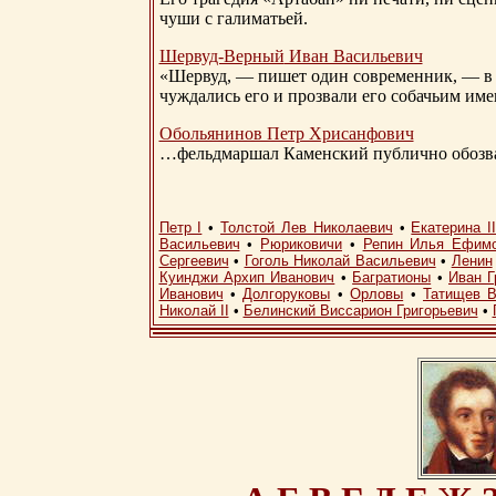
чуши с галиматьей.
Шервуд-Верный
Иван Васильевич
«Шервуд, — пишет один современник, — в 
чуждались его и прозвали его собачьим им
Обольянинов Петр Хрисанфович
…фельдмаршал Каменский публично обозвал
Петр I
•
Толстой Лев Николаевич
•
Екатерина I
Васильевич
•
Рюриковичи
•
Репин Илья Ефим
Сергеевич
•
Гоголь Николай Васильевич
•
Ленин
Куинджи Архип Иванович
•
Багратионы
•
Иван Г
Иванович
•
Долгоруковы
•
Орловы
•
Татищев В
Николай II
•
Белинский Виссарион Григорьевич
•