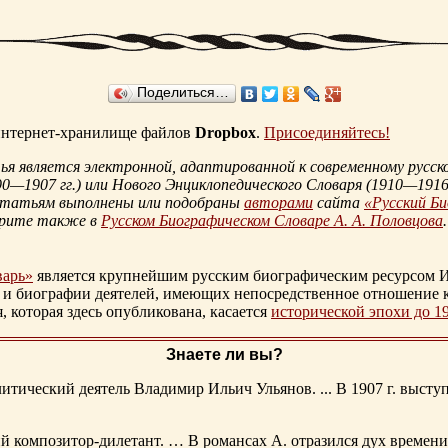
Поделиться…
 интернет-хранилище файлов
Dropbox
.
Присоединяйтесь!
 является электронной, адаптированной к современному русско
90—1907 гг.
) или Нового Энциклопедического Словаря (
1910—1916 
статьям выполнены или подобраны
авторами
сайта
«Русский Б
трите также в
Русском Биографическом Словаре А. А. Половцова
.
варь»
является крупнейшим русским биографическим ресурсом И
 и биографии деятелей, имеющих непосредственное отношение 
которая здесь опубликована, касается
исторической эпохи до 1
Знаете ли вы?
тический деятель Владимир Ильич Ульянов. ... В 1907 г. выступ
ий композитор-дилетант. … В романсах А. отразился дух времени