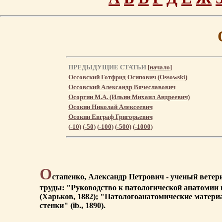
ПРЕДЫДУЩИЕ СТАТЬИ
[
начало
]
Оссовский Готфрид Осипович (Ossowski)
Оссовский Александр Вячеславович
Осоргин М.А. (Ильин Михаил Андреевич)
Осокин Николай Алексеевич
Осокин Евграф Григорьевич
(
-10
) (
-50
) (
-100
) (
-500
) (
-1000
)
О
стапенко, Александр Петрович - ученый ветери
труды: "Руководство к патологической анатомии 
(Харьков, 1882); "Патологоанатомические матери
стенки" (ib., 1890).