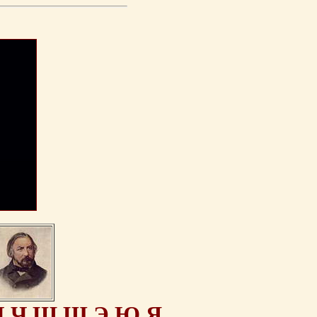
Ц
Ч
Ш
Щ
Э
Ю
Я