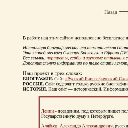
Назад
В работе над этим сайтом использовано бесплатное
Настоящая биографическая или тематическая статья
Энциклопедического Словаря Брокгауза и Ефрона
(18
Все ссылки,
портреты
,
гербы
и
звуковые отрывки
к 
Дополнительную информацию по теме статьи смо
Наш проект в трех словах:
БИОГРАФИЯ.
Сайт
«Русский Биографический Сло
РОССИЯ.
Сайт содержит только русские биографии
ИСТОРИЯ.
Наш сайт — исторический. Информация, 
Ленин
- псевдоним, под которым пишет поли
Государственную думу в Петербурге.
Алябьев, Александр Александрович
, русск