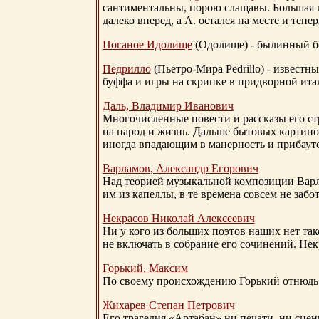
сантиментальны, порою слащавы. Большая и
далеко вперед, а А. остался на месте и тепер
Поганое Идолище
(Одолище) - былинный 
Педрилло
(Пьетро-Мира Pedrillo) - извест
буффа и игры на скрипке в придворной ита
Даль, Владимир Иванович
Многочисленные повести и рассказы его стр
на народ и жизнь. Дальше бытовых картино
иногда впадающим в манерность и прибауто
Варламов, Александр Егорович
Над теорией музыкальной композиции Вар
им из капеллы, в те времена совсем не за
Некрасов Николай Алексеевич
Ни у кого из больших поэтов наших нет так
не включать в собрание его сочинений. Нек
Горький, Максим
По своему происхождению Горький отнюдь 
Жихарев Степан Петрович
Его трагедия «Артабан» ни печати, ни сцен