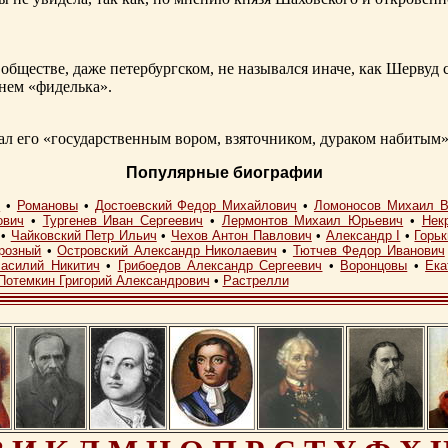
обществе, даже петербургском, не назывался иначе, как Шерву
енем «фиделька».
 его «государственным вором, взяточником, дураком набитым»
Популярные биографии
I
•
Романовы
•
Достоевский Федор Михайлович
•
Ломоносов Михаил В
ович
•
Тургенев Иван Сергеевич
•
Лермонтов Михаил Юрьевич
•
Нек
•
Чайковский Петр Ильич
•
Чехов Антон Павлович
•
Александр I
•
Горь
розный
•
Островский Александр Николаевич
•
Тютчев Федор Иванович
асилий Никитич
•
Грибоедов Александр Сергеевич
•
Воронцовы
•
Ека
Потемкин Григорий Александрович
•
Растрелли