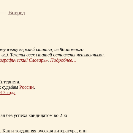
Вперед
му языку версией статьи, из
86-томного
гг.
). Тексты всех статей оставлены неизменными.
иографический Словарь»
.
Подробнее…
нтернета.
к судьбам
России
.
917 года
.
ал без успеха кандидатом во 2-ю
. Как и тогдашняя русская литература, они