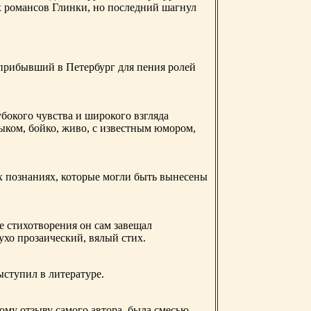
х романсов Глинки, но последний шагнул
 прибывший в Петербург для пения ролей
бокого чувства и широкого взгляда
ыком, бойко, живо, с известным юмором,
ых познаниях, которые могли быть вынесены
е стихотворения он сам завещал
 ухо прозаический, вялый стих.
ыступил в литературе.
ому отзыву самого автора, была смесью