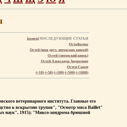
ч
[
конец
]
ПОСЛЕДУЮЩИЕ СТАТЬИ
Остафьевы
Остей (имя двух литовских князей)
Остей (литовский князь)
Остей Александр Андреевич
Остен-Сакен
(
+10
) (
+50
) (
+100
) (
+500
) (
+1000
)
овского ветеринарного института. Главные его
ство к вскрытию трупов", "Осмотр мяса Baillet"
ых наук", 1915); "Миксо-хондрома брюшной