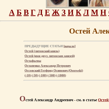
А
Б
В
Г
Д
Е
Ж
З
И
К
Л
М
Н
Остей Але
ПРЕДЫДУЩИЕ СТАТЬИ
[
начало
]
Остей (литовский князь)
Остей (имя двух литовских князей)
Остафьевы
Остапенко Александр Петрович
Оссовский Готфрид Осипович (Ossowski)
(
-10
) (
-50
) (
-100
) (
-500
) (
-1000
)
О
стей Александр Андреевич - см. в статье
Остей