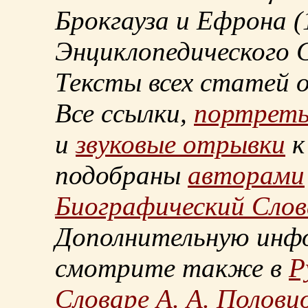
Брокгауза и Ефрона
(
Энциклопедического С
Тексты всех статей 
Все ссылки,
портрет
и
звуковые отрывки
к
подобраны
авторами
Биографический Слов
Дополнительную инф
смотрите также в
Р
Словаре А. А. Половц