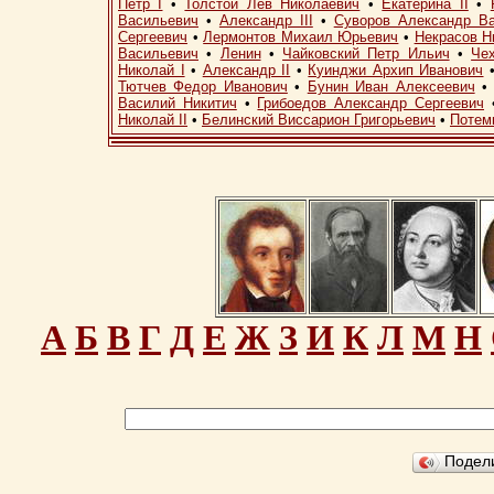
Петр I
•
Толстой Лев Николаевич
•
Екатерина II
•
Васильевич
•
Александр III
•
Суворов Александр В
Сергеевич
•
Лермонтов Михаил Юрьевич
•
Некрасов Н
Васильевич
•
Ленин
•
Чайковский Петр Ильич
•
Че
Николай I
•
Александр II
•
Куинджи Архип Иванович
Тютчев Федор Иванович
•
Бунин Иван Алексеевич
Василий Никитич
•
Грибоедов Александр Сергеевич
Николай II
•
Белинский Виссарион Григорьевич
•
Потем
А
Б
В
Г
Д
Е
Ж
З
И
К
Л
М
Н
Подел