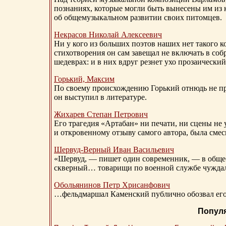
познаниях, которые могли быть вынесены им из к
об общемузыкальном развитии своих питомцев.
Некрасов Николай Алексеевич
Ни у кого из больших поэтов наших нет такого к
стихотворения он сам завещал не включать в соб
шедеврах: и в них вдруг резнет ухо прозаический
Горький, Максим
По своему происхождению Горький отнюдь не пр
он выступил в литературе.
Жихарев Степан Петрович
Его трагедия «Артабан» ни печати, ни сцены не 
и откровенному отзыву самого автора, была сме
Шервуд-Верный
Иван Васильевич
«Шервуд, — пишет один современник, — в общест
скверный… товарищи по военной службе чуждали
Обольянинов Петр Хрисанфович
…фельдмаршал Каменский публично обозвал его 
Попул