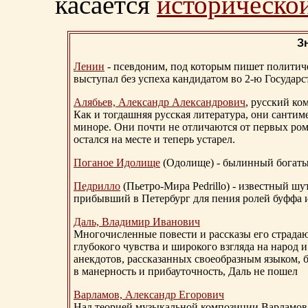
касается
исторической
З
Ленин
- псевдоним, под которым пишет политичес
выступал без успеха кандидатом во 2-ю Государ
Алябьев, Александр Александрович
, русский ко
Как и тогдашняя русская литература, они сантим
миноре. Они почти не отличаются от первых ром
остался на месте и теперь устарел.
Поганое Идолище
(Одолище) - былинный богат
Педрилло
(Пьетро-Мира Pedrillo) - известный ш
прибывший в Петербург для пения ролей буффа и
Даль, Владимир Иванович
Многочисленные повести и рассказы его страдаю
глубокого чувства и широкого взгляда на народ 
анекдотов, рассказанных своеобразным языком, 
в манерность и прибауточность, Даль не пошел
Варламов, Александр Егорович
Над теорией музыкальной композиции Варламов