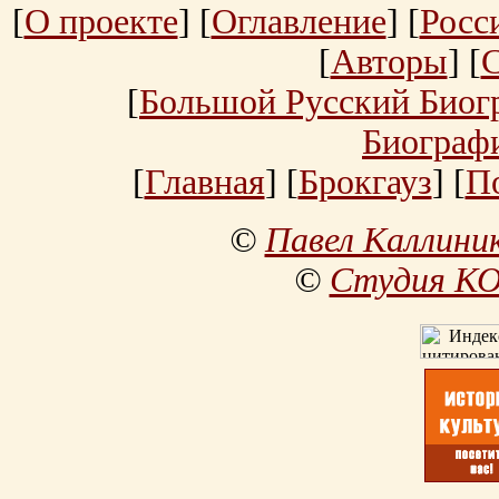
[
О проекте
] [
Оглавление
] [
Росс
[
Авторы
] [
[
Большой Русский Биог
Биограф
[
Главная
] [
Брокгауз
] [
П
©
Павел Каллини
©
Студия К