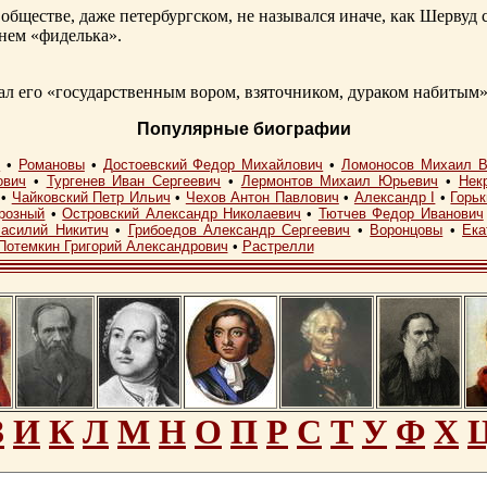
обществе, даже петербургском, не назывался иначе, как Шерву
енем «фиделька».
 его «государственным вором, взяточником, дураком набитым»
Популярные биографии
I
•
Романовы
•
Достоевский Федор Михайлович
•
Ломоносов Михаил В
ович
•
Тургенев Иван Сергеевич
•
Лермонтов Михаил Юрьевич
•
Нек
•
Чайковский Петр Ильич
•
Чехов Антон Павлович
•
Александр I
•
Горь
розный
•
Островский Александр Николаевич
•
Тютчев Федор Иванович
асилий Никитич
•
Грибоедов Александр Сергеевич
•
Воронцовы
•
Ека
Потемкин Григорий Александрович
•
Растрелли
З
И
К
Л
М
Н
О
П
Р
С
Т
У
Ф
Х