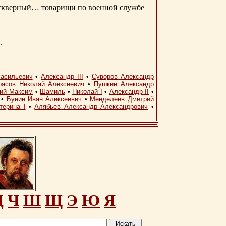
д скверный… товарищи по военной службе
.
асильевич
•
Александр III
•
Суворов Александр
расов Николай Алексеевич
•
Пушкин Александр
кий Максим
•
Шамиль
•
Николай I
•
Александр II
•
•
Бунин Иван Алексеевич
•
Менделеев Дмитрий
терина I
•
Алябьев Александр Александрович
•
Ц
Ч
Ш
Щ
Э
Ю
Я