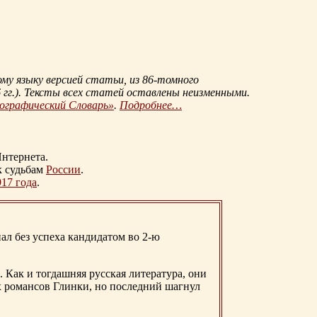
му языку версией статьи, из
86-томного
гг.
). Тексты всех статей оставлены неизменными.
иографический Словарь»
.
Подробнее…
нтернета.
к судьбам
России
.
917 года
.
ал без успеха кандидатом во 2-ю
. Как и тогдашняя русская литература, они
х романсов Глинки, но последний шагнул