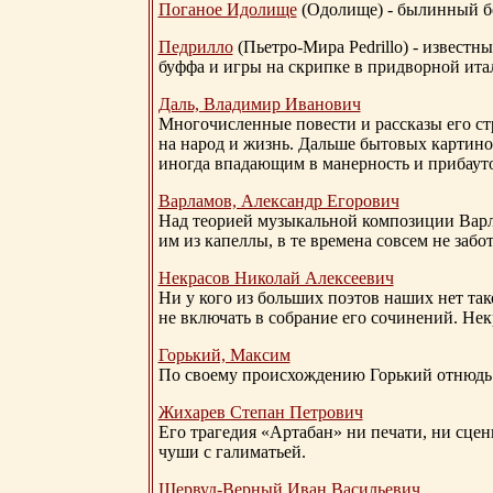
Поганое Идолище
(Одолище) - былинный 
Педрилло
(Пьетро-Мира Pedrillo) - извест
буффа и игры на скрипке в придворной ита
Даль, Владимир Иванович
Многочисленные повести и рассказы его стр
на народ и жизнь. Дальше бытовых картино
иногда впадающим в манерность и прибауто
Варламов, Александр Егорович
Над теорией музыкальной композиции Вар
им из капеллы, в те времена совсем не за
Некрасов Николай Алексеевич
Ни у кого из больших поэтов наших нет так
не включать в собрание его сочинений. Нек
Горький, Максим
По своему происхождению Горький отнюдь 
Жихарев Степан Петрович
Его трагедия «Артабан» ни печати, ни сцен
чуши с галиматьей.
Шервуд-Верный
Иван Васильевич