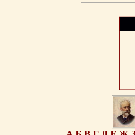
А
Б
В
Г
Д
Е
Ж