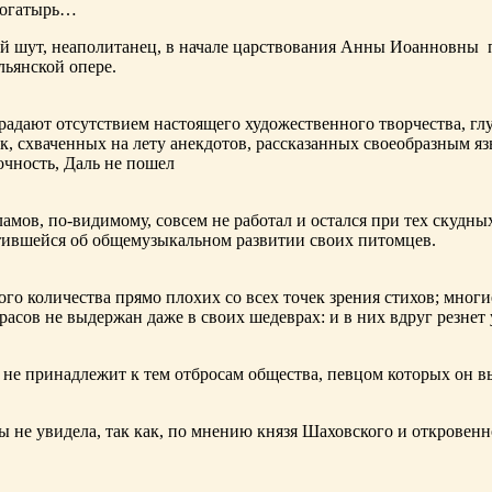
богатырь…
ный шут, неаполитанец, в начале царствования Анны Иоанновны
льянской опере.
адают отсутствием настоящего художественного творчества, глу
к, схваченных на лету анекдотов, рассказанных своеобразным яз
чность, Даль не пошел
ламов,
по-видимому
, совсем не работал и остался при тех скудн
ботившейся об общемузыкальном развитии своих питомцев.
ого количества прямо плохих со всех точек зрения стихов; многи
расов не выдержан даже в своих шедеврах: и в них вдруг резнет
не принадлежит к тем отбросам общества, певцом которых он в
ы не увидела, так как, по мнению князя Шаховского и откровенн