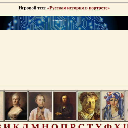
Игровой тест
«Русская история в портрете»
З
И
К
Л
М
Н
О
П
Р
С
Т
У
Ф
Х