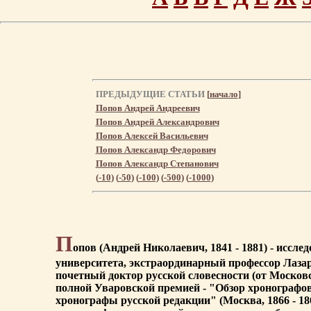
ПРЕДЫДУЩИЕ СТАТЬИ
[
начало
]
Попов Андрей Андреевич
Попов Андрей Александрович
Попов Алексей Васильевич
Попов Александр Федорович
Попов Александр Степанович
(
-10
) (
-50
) (
-100
) (
-500
) (
-1000
)
П
опов (Андрей Николаевич, 1841 - 1881) - иссл
университета, экстраординарный профессор Лазаре
почетный доктор русской словесности (от Москов
полной Уваровской премией - "Обзор хронографов
хронографы русской редакции" (Москва, 1866 - 1