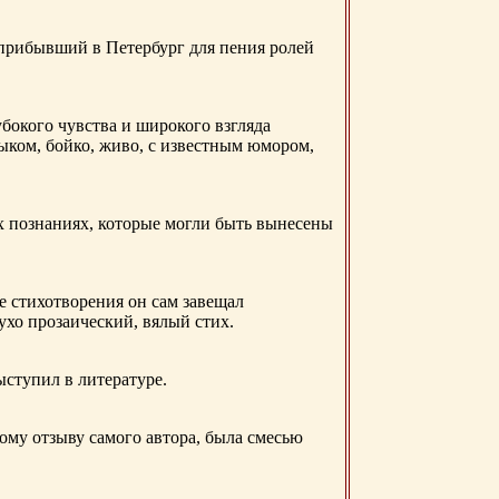
 прибывший в Петербург для пения ролей
бокого чувства и широкого взгляда
ыком, бойко, живо, с известным юмором,
ых познаниях, которые могли быть вынесены
е стихотворения он сам завещал
 ухо прозаический, вялый стих.
ыступил в литературе.
ому отзыву самого автора, была смесью