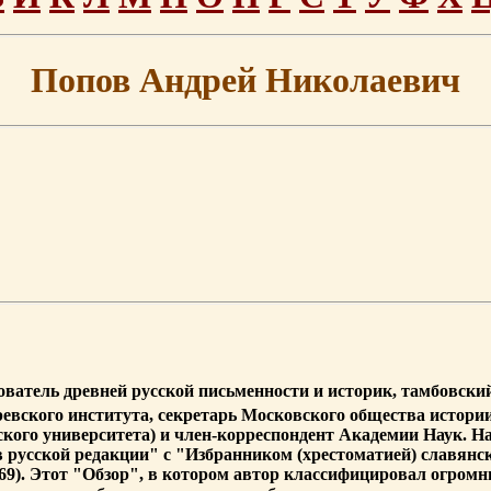
Попов Андрей Николаевич
едователь древней русской письменности и историк, тамбовск
вского института, секретарь Московского общества истории и 
ского университета) и член-корреспондент Академии Наук. Н
 русской редакции" с "Избранником (хрестоматией) славянски
869). Этот "Обзор", в котором автор классифицировал огром