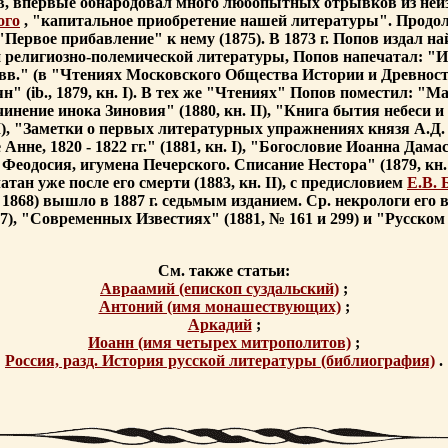
в, впервые обнародовал много любопытных отрывков из неиз
ого
, "капитальное приобретение нашей литературы". Продол
"Первое прибавление" к нему (1875). В 1873 г. Попов издал 
й религиозно-полемической литературы, Попов напечатал: "
." (в "Чтениях Московского Общества Истории и Древности Рос
 (ib., 1879, кн. I). В тех же "Чтениях" Попов поместил: "М
очинение инока Зиновия" (1880, кн. II), "Книга бытия небеси 
I), "Заметки о первых литературных упражнениях князя А.Д. 
нне, 1820 - 1822 гг." (1881, кн. I), "Богословие Иоанна Дама
о Феодосия, игумена Печерского. Списание Нестора" (1879, кн
н уже после его смерти (1883, кн. II), с предисловием
Е.В. 
1868) вышло в 1887 г. седьмым изданием. Ср. некрологи его 
, "Современных Известиях" (1881, № 161 и 299) и "Русском Ф
См. также статьи:
Авраамий (епископ суздальский)
;
Антоний (имя монашествующих)
;
Аркадий
;
Иоанн (имя четырех митрополитов)
;
Россия, разд. История русской литературы (библиография)
.