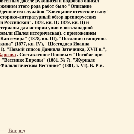
вестных доселе рукописей и подробно описал
жением этого рода работ было "Описание
найденное им случайно "Завещание отеческое сыну"
Историко-литературный обзор древнерусских
сийской", 1878, кн. II; 1879, кн. II) и
атериалы для истории унии в юго-западной
и земли (Палея историческая), с приложением
Кантемира" (1878, кн. III), "Послания священно-
скина" (1877, кн. IV), "Шестоднев Иоанна
. I). "Новый список Даниила Заточника, XVII в.",
Барсова
. Составленное Поповым "Пособие при
в "Вестнике Европы" (1881, № 7), "Журнале
илологическом Вестнике" (1881, т. VI). В. Р-в.
Вперед