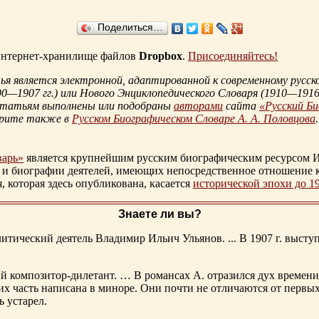
Поделиться…
 интернет-хранилище файлов
Dropbox
.
Присоединяйтесь!
 является электронной, адаптированной к современному русско
90—1907 гг.
) или Нового Энциклопедического Словаря (
1910—1916 
статьям выполнены или подобраны
авторами
сайта
«Русский Б
трите также в
Русском Биографическом Словаре А. А. Половцова
.
варь»
является крупнейшим русским биографическим ресурсом И
 и биографии деятелей, имеющих непосредственное отношение 
которая здесь опубликована, касается
исторической эпохи до 1
Знаете ли вы?
тический деятель Владимир Ильич Ульянов. ... В 1907 г. выступ
ий композитор-дилетант. … В романсах А. отразился дух времени
х часть написана в миноре. Они почти не отличаются от первы
ь устарел.