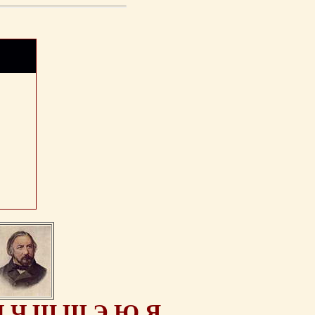
Ц
Ч
Ш
Щ
Э
Ю
Я