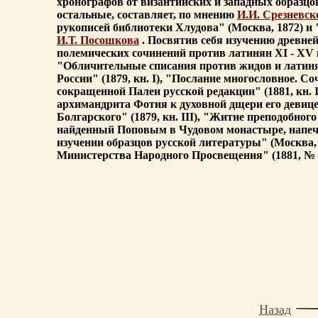
хронографов от византийских и западных образцо
остальные, составляет, по мнению
И.И. Срезневск
рукописей библиотеки Хлудова" (Москва, 1872) и 
И.Т. Посошкова
. Посвятив себя изучению древне
полемических сочинений против латинян XI - XV вв
"Обличительные списания против жидов и латинян"
России" (1879, кн. I), "Послание многословное. С
сокращенной Палеи русской редакции" (1881, кн. 
архимандрита Фотия к духовной дщери его девице А
Болгарского" (1879, кн. III), "Житие преподобног
найденный Поповым в Чудовом монастыре, напечата
изучении образцов русской литературы" (Москва, 
Министерства Народного Просвещения" (1881, № 7)
Назад