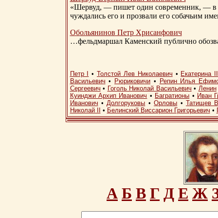
«Шервуд, — пишет один современник, — в 
чуждались его и прозвали его собачьим им
Обольянинов Петр Хрисанфович
…фельдмаршал Каменский публично обозвал
Петр I
•
Толстой Лев Николаевич
•
Екатерина I
Васильевич
•
Рюриковичи
•
Репин Илья Ефим
Сергеевич
•
Гоголь Николай Васильевич
•
Ленин
Куинджи Архип Иванович
•
Багратионы
•
Иван Г
Иванович
•
Долгоруковы
•
Орловы
•
Татищев В
Николай II
•
Белинский Виссарион Григорьевич
•
А
Б
В
Г
Д
Е
Ж