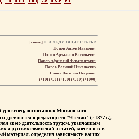
[
конец
]
ПОСЛЕДУЮЩИЕ СТАТЬИ
Попов Антон Иванович
Попов Ардалион Васильевич
Попов Афанасий Ферапонтович
Попов Василий Николаевич
Попов Василий Петрович
(
+10
) (
+50
) (
+100
) (
+500
) (
+1000
)
ий уроженец, воспитанник Московского
древностей и редактор его "Чтений" (с 1877 г.),
ачал свою деятельность трудом, увенчанным
х и русских сочинений и статей, внесенных в
ный материал, определил зависимость наших