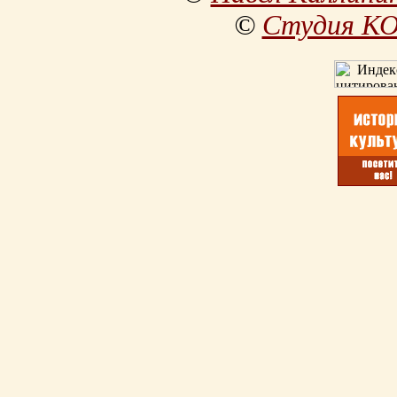
©
Студия К