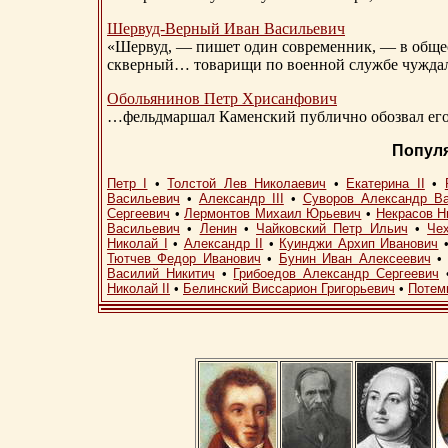
Шервуд-Верный
Иван Васильевич
«Шервуд, — пишет один современник, — в общест
скверный… товарищи по военной службе чуждали
Обольянинов Петр Хрисанфович
…фельдмаршал Каменский публично обозвал его 
Попул
Петр I
•
Толстой Лев Николаевич
•
Екатерина II
•
Васильевич
•
Александр III
•
Суворов Александр В
Сергеевич
•
Лермонтов Михаил Юрьевич
•
Некрасов Н
Васильевич
•
Ленин
•
Чайковский Петр Ильич
•
Че
Николай I
•
Александр II
•
Куинджи Архип Иванович
Тютчев Федор Иванович
•
Бунин Иван Алексеевич
Василий Никитич
•
Грибоедов Александр Сергеевич
Николай II
•
Белинский Виссарион Григорьевич
•
Потем