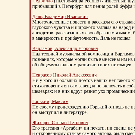
Педрилло
(Пьетро-Мира Pedrillo) - известный ш
прибывший в Петербург для пения ролей буффа и
Даль, Владимир Иванович
Многочисленные повести и рассказы его страдаю
глубокого чувства и широкого взгляда на народ 
анекдотов, рассказанных своеобразным языком, 
в манерность и прибауточность, Даль не пошел
Варламов, Александр Егорович
Над теорией музыкальной композиции Варламов
познаниях, которые могли быть вынесены им из к
об общемузыкальном развитии своих питомцев.
Некрасов Николай Алексеевич
Ни у кого из больших поэтов наших нет такого к
стихотворения он сам завещал не включать в соб
шедеврах: и в них вдруг резнет ухо прозаический
Горький, Максим
По своему происхождению Горький отнюдь не пр
он выступил в литературе.
Жихарев Степан Петрович
Его трагедия «Артабан» ни печати, ни сцены не 
и откровенному отзыву самого автора, была сме