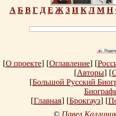
А
Б
В
Г
Д
Е
Ж
З
И
К
Л
М
Н
Подел
[
О проекте
] [
Оглавление
] [
Росс
[
Авторы
] [
[
Большой Русский Биог
Биограф
[
Главная
] [
Брокгауз
] [
П
©
Павел Каллини