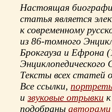
Настоящая биографи
статья является эле
к современному русск
из
86-томного
Энцикл
Брокгауза и Ефрона
(
Энциклопедического С
Тексты всех статей 
Все ссылки,
портрет
и
звуковые отрывки
к
подобраны
авторами