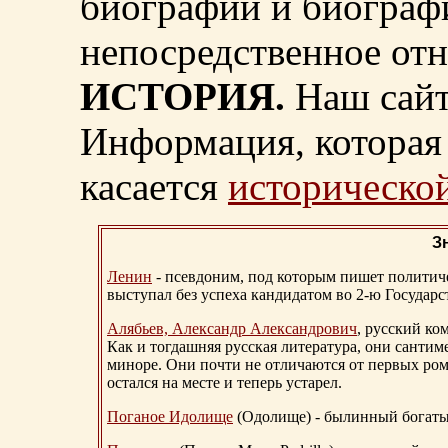
биографии и биограф
непосредственное от
ИСТОРИЯ.
Наш сайт
Информация, которая 
касается
исторической
З
Ленин
- псевдоним, под которым пишет политичес
выступал без успеха кандидатом во 2-ю Государ
Алябьев, Александр Александрович
, русский ко
Как и тогдашняя русская литература, они сантим
миноре. Они почти не отличаются от первых ром
остался на месте и теперь устарел.
Поганое Идолище
(Одолище) - былинный богат