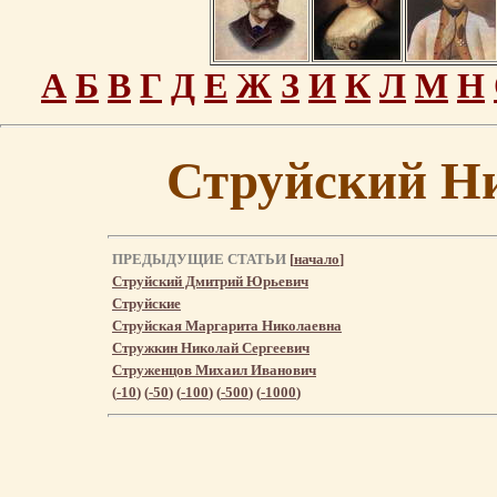
А
Б
В
Г
Д
Е
Ж
З
И
К
Л
М
Н
Струйский Н
ПРЕДЫДУЩИЕ СТАТЬИ
[
начало
]
Струйский Дмитрий Юрьевич
Струйские
Струйская Маргарита Николаевна
Стружкин Николай Сергеевич
Струженцов Михаил Иванович
(
-10
) (
-50
) (
-100
) (
-500
) (
-1000
)