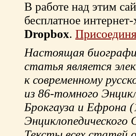
В работе над этим са
бесплатное интернет
Dropbox
.
Присоединя
Настоящая биографи
статья является эле
к современному русск
из
86-томного
Энцикл
Брокгауза и Ефрона
(
Энциклопедического С
Тексты всех статей 