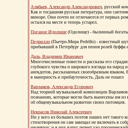
Алябьев, Александр Александрович
, русский ко
Как и тогдашняя русская литература, они сантим
миноре. Они почти не отличаются от первых ром
остался на месте и теперь устарел.
Поганое Идолище
(Одолище) - былинный богат
Педрилло
(Пьетро-Мира Pedrillo) - известный ш
прибывший в Петербург для пения ролей буффа и
Даль, Владимир Иванович
Многочисленные повести и рассказы его страдаю
глубокого чувства и широкого взгляда на народ 
анекдотов, рассказанных своеобразным языком, 
в манерность и прибауточность, Даль не пошел
Варламов, Александр Егорович
Над теорией музыкальной композиции Варламов
познаниях, которые могли быть вынесены им из к
об общемузыкальном развитии своих питомцев.
Некрасов Николай Алексеевич
Ни у кого из больших поэтов наших нет такого к
стихотворения он сам завещал не включать в соб
шедеврах: и в них вдруг резнет ухо прозаический