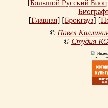
[
Большой Русский Биог
Биограф
[
Главная
] [
Брокгауз
] [
П
©
Павел Каллини
©
Студия К