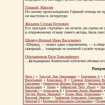
Горький, Максим
По своему происхождению Горький отнюдь не пр
он выступил в литературе.
Жихарев Степан Петрович
Его трагедия «Артабан» ни печати, ни сцены не 
и откровенному отзыву самого автора, была сме
Шервуд-Верный
Иван Васильевич
«Шервуд, — пишет один современник, — в общест
скверный… товарищи по военной службе чуждали
Обольянинов Петр Хрисанфович
…фельдмаршал Каменский публично обозвал его 
Попул
Петр I
•
Толстой Лев Николаевич
•
Екатерина II
•
Васильевич
•
Александр III
•
Суворов Александр В
Сергеевич
•
Лермонтов Михаил Юрьевич
•
Некрасов Н
Васильевич
•
Ленин
•
Чайковский Петр Ильич
•
Че
Николай I
•
Александр II
•
Куинджи Архип Иванович
Тютчев Федор Иванович
•
Бунин Иван Алексеевич
Василий Никитич
•
Грибоедов Александр Сергеевич
Николай II
•
Белинский Виссарион Григорьевич
•
Потем