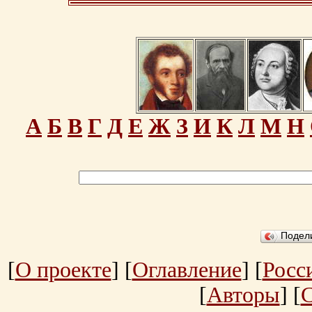
А
Б
В
Г
Д
Е
Ж
З
И
К
Л
М
Н
Подел
[
О проекте
] [
Оглавление
] [
Росс
[
Авторы
] [