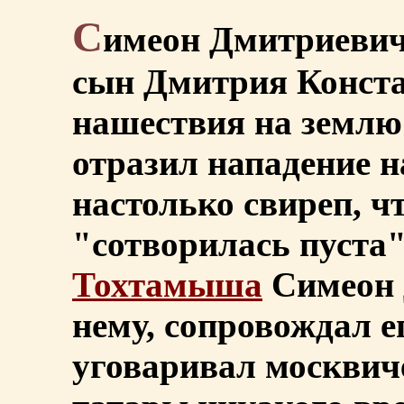
С
имеон Дмитриевич 
сын Дмитрия Конста
нашествия на землю
отразил нападение н
настолько свиреп, ч
"сотворилась пуста
Тохтамыша
Симеон 
нему, сопровождал е
уговаривал москвиче