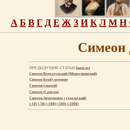
А
Б
В
Г
Д
Е
Ж
З
И
К
Л
М
Н
Симеон
ПРЕДЫДУЩИЕ СТАТЬИ
[
начало
]
Симеон Верхотурский (Меркушинский)
Симеон Бекбулатович
Симеон (святой)
Симеон (Самсон)
Симеон (иеромонах суздальский)
(
-10
) (
-50
) (
-100
) (
-500
) (
-1000
)