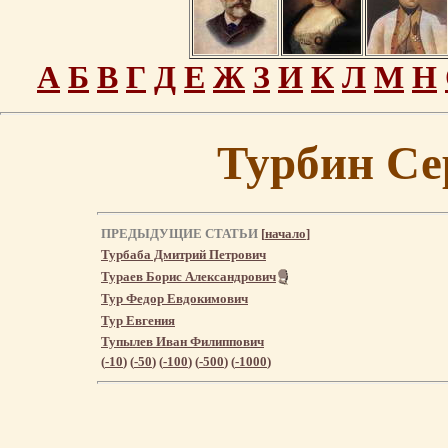
А
Б
В
Г
Д
Е
Ж
З
И
К
Л
М
Н
Турбин Се
ПРЕДЫДУЩИЕ СТАТЬИ
[
начало
]
Турбаба Дмитрий Петрович
Тураев Борис Александрович
Тур Федор Евдокимович
Тур Евгения
Тупылев Иван Филиппович
(
-10
) (
-50
) (
-100
) (
-500
) (
-1000
)