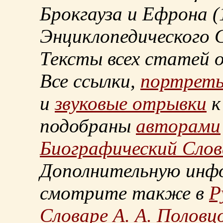
Брокгауза и Ефрона
(
Энциклопедического С
Тексты всех статей 
Все ссылки,
портрет
и
звуковые отрывки
к
подобраны
авторами
Биографический Слов
Дополнительную инф
смотрите также в
Р
Словаре А. А. Половц