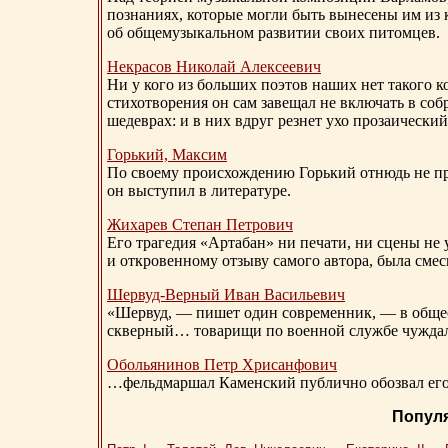
познаниях, которые могли быть вынесены им из к
об общемузыкальном развитии своих питомцев.
Некрасов Николай Алексеевич
Ни у кого из больших поэтов наших нет такого к
стихотворения он сам завещал не включать в соб
шедеврах: и в них вдруг резнет ухо прозаический
Горький, Максим
По своему происхождению Горький отнюдь не пр
он выступил в литературе.
Жихарев Степан Петрович
Его трагедия «Артабан» ни печати, ни сцены не 
и откровенному отзыву самого автора, была сме
Шервуд-Верный
Иван Васильевич
«Шервуд, — пишет один современник, — в общест
скверный… товарищи по военной службе чуждали
Обольянинов Петр Хрисанфович
…фельдмаршал Каменский публично обозвал его 
Попул