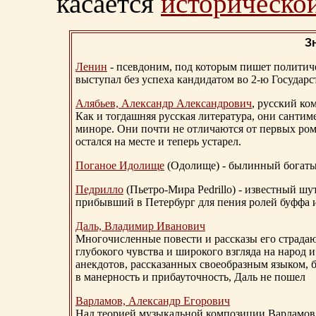
касается
исторической
З
Ленин
- псевдоним, под которым пишет политичес
выступал без успеха кандидатом во 2-ю Государ
Алябьев, Александр Александрович
, русский ко
Как и тогдашняя русская литература, они сантим
миноре. Они почти не отличаются от первых ром
остался на месте и теперь устарел.
Поганое Идолище
(Одолище) - былинный богат
Педрилло
(Пьетро-Мира Pedrillo) - известный ш
прибывший в Петербург для пения ролей буффа и
Даль, Владимир Иванович
Многочисленные повести и рассказы его страдаю
глубокого чувства и широкого взгляда на народ 
анекдотов, рассказанных своеобразным языком, 
в манерность и прибауточность, Даль не пошел
Варламов, Александр Егорович
Над теорией музыкальной композиции Варламов