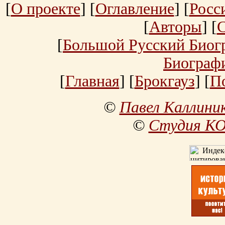
[
О проекте
] [
Оглавление
] [
Росс
[
Авторы
] [
[
Большой Русский Биог
Биограф
[
Главная
] [
Брокгауз
] [
П
©
Павел Каллини
©
Студия К