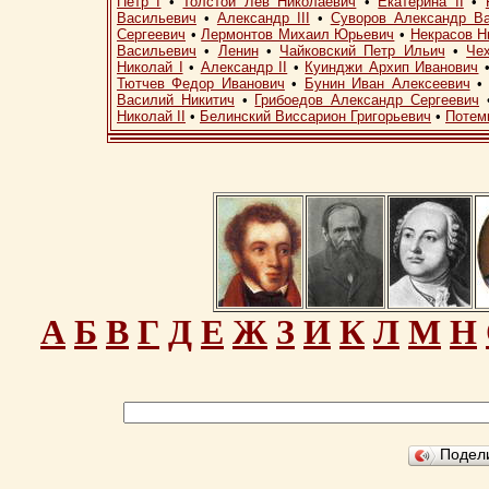
Петр I
•
Толстой Лев Николаевич
•
Екатерина II
•
Васильевич
•
Александр III
•
Суворов Александр В
Сергеевич
•
Лермонтов Михаил Юрьевич
•
Некрасов Н
Васильевич
•
Ленин
•
Чайковский Петр Ильич
•
Че
Николай I
•
Александр II
•
Куинджи Архип Иванович
Тютчев Федор Иванович
•
Бунин Иван Алексеевич
Василий Никитич
•
Грибоедов Александр Сергеевич
Николай II
•
Белинский Виссарион Григорьевич
•
Потем
А
Б
В
Г
Д
Е
Ж
З
И
К
Л
М
Н
Подел