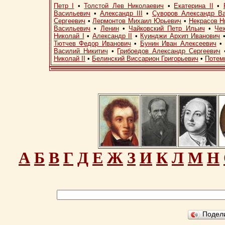
Петр I
•
Толстой Лев Николаевич
•
Екатерина II
•
Васильевич
•
Александр III
•
Суворов Александр В
Сергеевич
•
Лермонтов Михаил Юрьевич
•
Некрасов Н
Васильевич
•
Ленин
•
Чайковский Петр Ильич
•
Че
Николай I
•
Александр II
•
Куинджи Архип Иванович
Тютчев Федор Иванович
•
Бунин Иван Алексеевич
Василий Никитич
•
Грибоедов Александр Сергеевич
Николай II
•
Белинский Виссарион Григорьевич
•
Потем
А
Б
В
Г
Д
Е
Ж
З
И
К
Л
М
Н
Подел