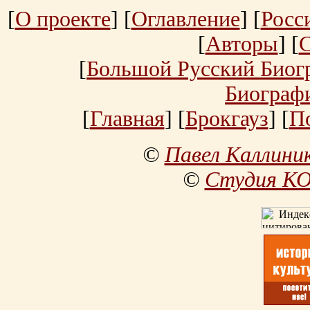
[
О проекте
] [
Оглавление
] [
Росс
[
Авторы
] [
[
Большой Русский Биог
Биограф
[
Главная
] [
Брокгауз
] [
П
©
Павел Каллини
©
Студия К