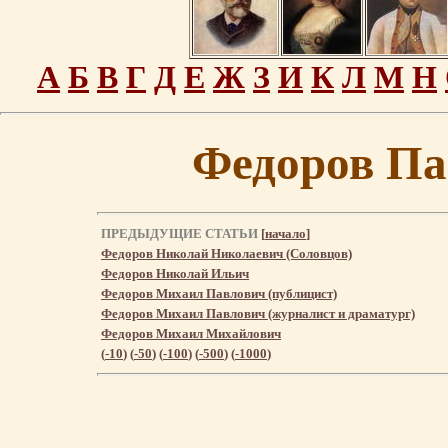
А
Б
В
Г
Д
Е
Ж
З
И
К
Л
М
Н
Федоров Па
ПРЕДЫДУЩИЕ СТАТЬИ
[
начало
]
Федоров Николай Николаевич (Соловцов)
Федоров Николай Ильич
Федоров Михаил Павлович (публицист)
Федоров Михаил Павлович (журналист и драматург)
Федоров Михаил Михайлович
(
-10
) (
-50
) (
-100
) (
-500
) (
-1000
)