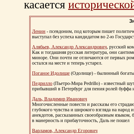
касается
исторической
З
Ленин
- псевдоним, под которым пишет политичес
выступал без успеха кандидатом во 2-ю Государ
Алябьев, Александр Александрович
, русский ко
Как и тогдашняя русская литература, они сантим
миноре. Они почти не отличаются от первых ром
остался на месте и теперь устарел.
Поганое Идолище
(Одолище) - былинный богат
Педрилло
(Пьетро-Мира Pedrillo) - известный ш
прибывший в Петербург для пения ролей буффа и
Даль, Владимир Иванович
Многочисленные повести и рассказы его страдаю
глубокого чувства и широкого взгляда на народ 
анекдотов, рассказанных своеобразным языком, 
в манерность и прибауточность, Даль не пошел
Варламов, Александр Егорович