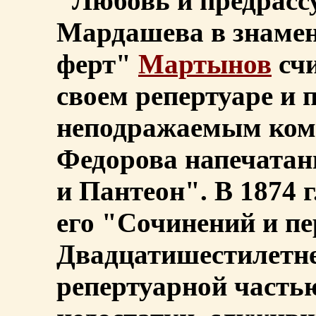
"Любовь и предрассу
Мардашева в знамен
ферт"
Мартынов
счи
своем репертуаре и п
неподражаемым коми
Федорова напечатан
и Пантеон". В 1874 
его "Сочинений и пе
Двадцатишестилетне
репертуарной частью