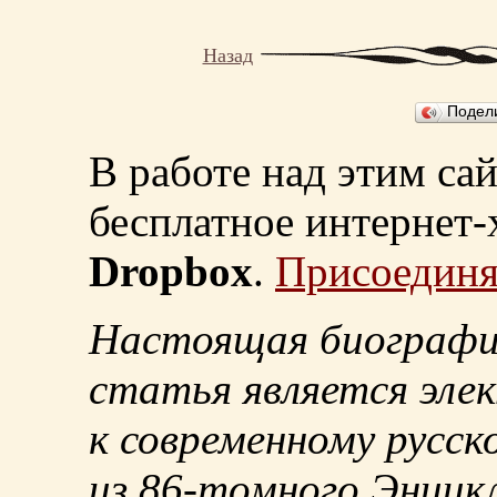
Назад
Подел
В работе над этим са
бесплатное интернет
Dropbox
.
Присоединя
Настоящая биографи
статья является эле
к современному русск
из
86-томного
Энцикл