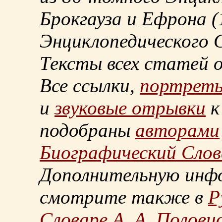
Брокгауза и Ефрона
(
Энциклопедического С
Тексты всех статей 
Все ссылки,
портрет
и
звуковые отрывки
к
подобраны
авторами
Биографический Слов
Дополнительную инф
смотрите также в
Р
Словаре А. А. Половц