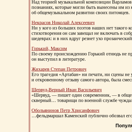
Над теорией музыкальной композиции Варламов
познаниях, которые могли быть вынесены им из к
об общемузыкальном развитии своих питомцев.
Некрасов Николай Алексеевич
Ни у кого из больших поэтов наших нет такого к
стихотворения он сам завещал не включать в соб
шедеврах: и в них вдруг резнет ухо прозаический
Горький, Максим
По своему происхождению Горький отнюдь не пр
он выступил в литературе.
Жихарев Степан Петрович
Его трагедия «Артабан» ни печати, ни сцены не 
и откровенному отзыву самого автора, была сме
Шервуд-Верный
Иван Васильевич
«Шервуд, — пишет один современник, — в общест
скверный… товарищи по военной службе чуждали
Обольянинов Петр Хрисанфович
…фельдмаршал Каменский публично обозвал его 
Попул