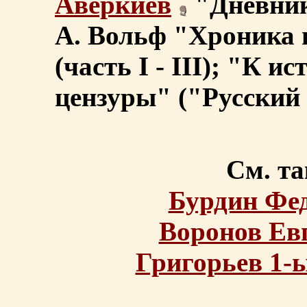
Аверкиев
"Дневник 
А. Вольф "Хроника 
(часть I - III); "К 
цензуры" ("Русский 
См. та
Бурдин Фе
Воронов Ев
Григорьев 1-