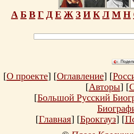
А
Б
В
Г
Д
Е
Ж
З
И
К
Л
М
Н
Подел
[
О проекте
] [
Оглавление
] [
Росс
[
Авторы
] [
[
Большой Русский Биог
Биограф
[
Главная
] [
Брокгауз
] [
П