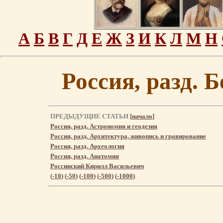
А
Б
В
Г
Д
Е
Ж
З
И
К
Л
М
Н
Россия, разд. 
ПРЕДЫДУЩИЕ СТАТЬИ
[
начало
]
Россия, разд. Астрономия и геодезия
Россия, разд. Архитектура, живопись и гравирование
Россия, разд. Археология
Россия, разд. Анатомия
Россинский Кирилл Васильевич
(
-10
) (
-50
) (
-100
) (
-500
) (
-1000
)