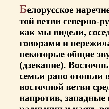
Б
елорусское наречие
той ветви северно-ру
как мы видели, сосе
говорами и пережила
некоторые общие зв
(дзекание). Восточн
семьи рано отошли 
восточной ветви сре
напротив, западные 
радимичи и часть вя