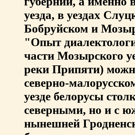
губернии, а именно
уезда, в уездах Слу
Бобруйском и Мозыр
"Опыт диалектолог
части Мозырского уе
реки Припяти) можн
северно-малорусско
уезде белорусы стол
северными, но и с 
нынешней Гродненск