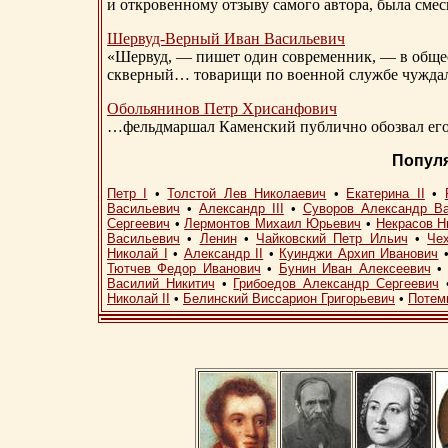
и откровенному отзыву самого автора, была сме
Шервуд-Верный
Иван Васильевич
«Шервуд, — пишет один современник, — в общест
скверный… товарищи по военной службе чуждали
Обольянинов Петр Хрисанфович
…фельдмаршал Каменский публично обозвал его 
Попул
Петр I
•
Толстой Лев Николаевич
•
Екатерина II
•
Васильевич
•
Александр III
•
Суворов Александр В
Сергеевич
•
Лермонтов Михаил Юрьевич
•
Некрасов Н
Васильевич
•
Ленин
•
Чайковский Петр Ильич
•
Че
Николай I
•
Александр II
•
Куинджи Архип Иванович
Тютчев Федор Иванович
•
Бунин Иван Алексеевич
Василий Никитич
•
Грибоедов Александр Сергеевич
Николай II
•
Белинский Виссарион Григорьевич
•
Потем