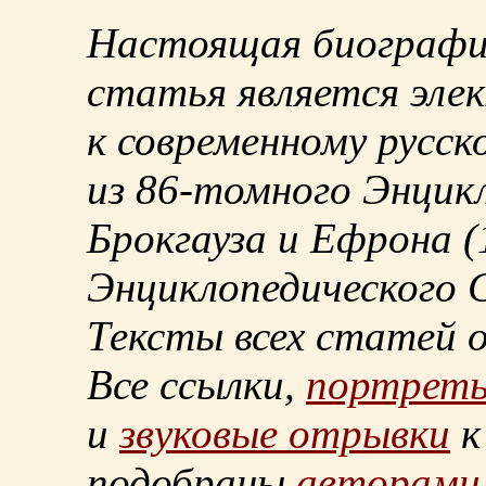
Настоящая биографи
статья является эле
к современному русск
из
86-томного
Энцикл
Брокгауза и Ефрона
(
Энциклопедического С
Тексты всех статей 
Все ссылки,
портрет
и
звуковые отрывки
к
подобраны
авторами