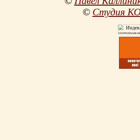
©
Павел Каллини
©
Студия К