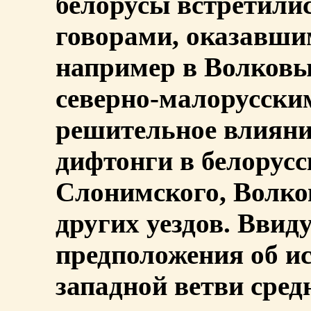
белорусы встретили
говорами, оказавши
например в Волковык
северно-малорусски
решительное влияние
дифтонги в белорус
Слонимского, Волко
других уездов. Ввид
предположения об ис
западной ветви сред