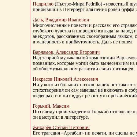
Педрилло
(Пьетро-Мира Pedrillo) - известный ш
прибывший в Петербург для пения ролей буффа и
Даль, Владимир Иванович
Многочисленные повести и рассказы его страдаю
глубокого чувства и широкого взгляда на народ 
анекдотов, рассказанных своеобразным языком, 
в манерность и прибауточность, Даль не пошел
Варламов, Александр Егорович
Над теорией музыкальной композиции Варламов
познаниях, которые могли быть вынесены им из к
об общемузыкальном развитии своих питомцев.
Некрасов Николай Алексеевич
Ни у кого из больших поэтов наших нет такого к
стихотворения он сам завещал не включать в соб
шедеврах: и в них вдруг резнет ухо прозаический
Горький, Максим
По своему происхождению Горький отнюдь не пр
он выступил в литературе.
Жихарев Степан Петрович
Его трагедия «Артабан» ни печати, ни сцены не 