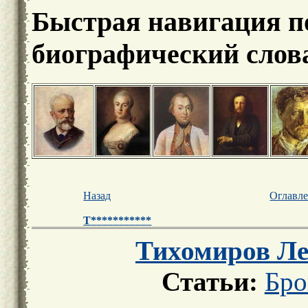
Быстрая навигация п
биографический слов
Назад
Оглавл
Т
*
*
*
*
*
*
*
*
*
*
*
Тихомиров Ле
Статьи:
Бро