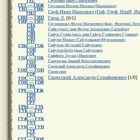
Гауровиц Иван Самойлович
ГЕС
ГЕТ — ГИЖ
Гаусманн Иоганн Михаил (Haussmann)
ГИЗ — ГИК
Гауф Иван Иванович (Гоф, Гоуф, Hauff, И
ГИЛ
ГИН — ГИП
Гауш Л.
[
0
/
1
]
ГИР — ГИТ
Гауэншильд Федор Матвеевич (фон-, Фридрих Лео
ГЛА
Гафез (наст. имя Федор Захарьевич Гаглойты)
ГЛЕ
ГЛИ
Гафур Гулям (наст. имя Гафур Гулямович Гулямов)
ГЛО
Гафури Мажит (Габдулмажит)Нурганиевич
ГЛУ
Гафуров Абуталиб Гафурович
ГЛЫ — ГОБ
ГОВ
Гафуров Бободжан Гафурович
ГОГ
Гаффнер Эдуард Иванович
ГОД — ГОК
Гацерелиа Акакий Константинович
ГОЛ
ГОМ
Гациский Александр Серафимович
ГОН — ГОП
Гацисские
ГОР
Гацисский Александр Серафимович
[
1
/
0
]
ГОС — ГОХ
ГОЦ — ГОЯ
ГРА
ГРЕ — ГРЖ
ГРИ
ГРО
ГРУ
ГРЫ — ГУА
ГУБ — ГУГ
ГУД
ГУЖ — ГУК
ГУЛ
ГУМ — ГУН
ГУР
ГУС
ГУТ — ГЮР