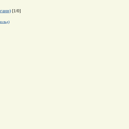
оганн)
[
1
/
0
]
польд)