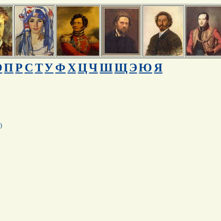
О
П
Р
С
Т
У
Ф
Х
Ц
Ч
Ш
Щ
Э
Ю
Я
)