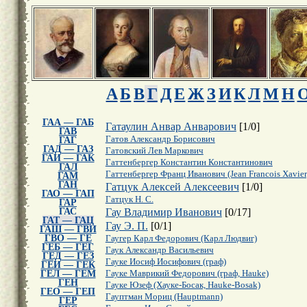
А
Б
В
Г
Д
Е
Ж
З
И
К
Л
М
Н
ГАА — ГАБ
Гатаулин Анвар Анварович
[
1
/
0
]
ГАВ
Гатов Александр Борисович
ГАГ
ГАД — ГАЗ
Гатовский Лев Маркович
ГАИ — ГАК
Гаттенбергер Константин Константинович
ГАЛ
Гаттенбергер Франц Иванович (Jean Francois Xavier
ГАМ
ГАН
Гатцук Алексей Алексеевич
[
1
/
0
]
ГАО — ГАП
Гатцук Н. С.
ГАР
ГАС
Гау Владимир Иванович
[
0
/
17
]
ГАТ — ГАЦ
Гау Э. П.
[
0
/
1
]
ГАШ — ГВИ
ГВО — ГЕ
Гаугер Карл Федорович (Карл Людвиг)
ГЕБ — ГЕГ
Гаук Александр Васильевич
ГЕД — ГЕЗ
Гауке Иосиф Иосифович (граф)
ГЕИ — ГЕК
ГЕЛ — ГЕМ
Гауке Маврикий Федорович (граф, Hauke)
ГЕН
Гауке Юзеф (Хауке-Босак, Hauke-Bosak)
ГЕО — ГЕП
Гауптман Мориц (Hauptmann)
ГЕР