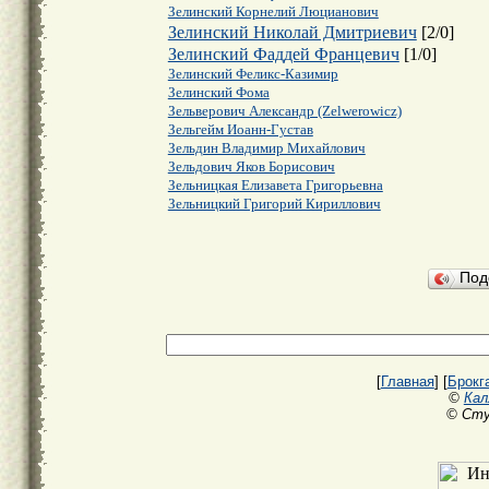
Зелинский Корнелий Люцианович
Зелинский Николай Дмитриевич
[
2
/
0
]
Зелинский Фаддей Францевич
[
1
/
0
]
Зелинский Феликс-Казимир
Зелинский Фома
Зельверович Александр (Zelwerowicz)
Зельгейм Иоанн-Густав
Зельдин Владимир Михайлович
Зельдович Яков Борисович
Зельницкая Елизавета Григорьевна
Зельницкий Григорий Кириллович
Под
[
Главная
] [
Брокг
©
Кал
© Сту