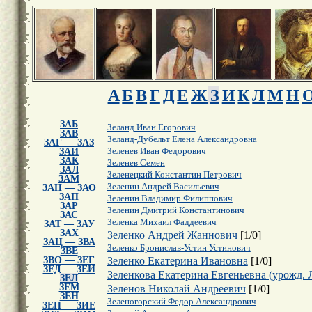
А
Б
В
Г
Д
Е
Ж
З
И
К
Л
М
Н
ЗАБ
Зеланд Иван Егорович
ЗАВ
Зеланд-Дубельт Елена Александровна
ЗАГ — ЗАЗ
ЗАИ
Зеленев Иван Федорович
ЗАК
Зеленев Семен
ЗАЛ
Зеленецкий Константин Петрович
ЗАМ
Зеленин Андрей Васильевич
ЗАН — ЗАО
ЗАП
Зеленин Владимир Филиппович
ЗАР
Зеленин Дмитрий Константинович
ЗАС
Зеленка Михаил Фаддеевич
ЗАТ — ЗАУ
ЗАХ
Зеленко Андрей Жаннович
[
1
/
0
]
ЗАЦ — ЗВА
Зеленко Бронислав-Устин Устинович
ЗВЕ
ЗВО — ЗЕГ
Зеленко Екатерина Ивановна
[
1
/
0
]
ЗЕД — ЗЕИ
Зеленкова Екатерина Евгеньевна (урожд. 
ЗЕЛ
ЗЕМ
Зеленов Николай Андреевич
[
1
/
0
]
ЗЕН
Зеленогорский Федор Александрович
ЗЕП — ЗИЕ