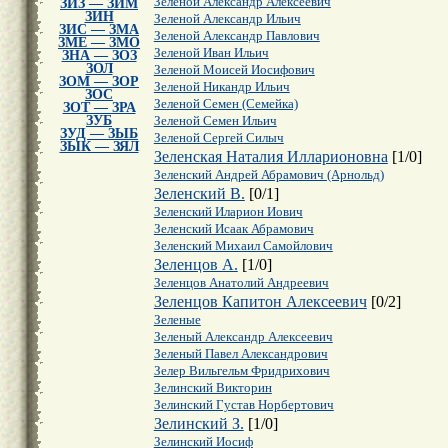
Зеленой Александр Алексеевич
ЗИЗ — ЗИМ
ЗИН
Зеленой Александр Ильич
ЗИС — ЗМА
Зеленой Александр Павлович
ЗМЕ — ЗМО
Зеленой Иван Ильич
ЗНА — ЗОЗ
ЗОЛ
Зеленой Моисей Иосифович
ЗОМ — ЗОР
Зеленой Никандр Ильич
ЗОС
Зеленой Семен (Семейка)
ЗОТ — ЗРА
ЗУБ
Зеленой Семен Ильич
ЗУД — ЗЫБ
Зеленой Сергей Силыч
ЗЫК — ЗЯЛ
Зеленская Наталия Илларионовна
[
1
/
0
]
Зеленский Андрей Абрамович (Арнольд)
Зеленский В.
[
0
/
1
]
Зеленский Иларион Иович
Зеленский Исаак Абрамович
Зеленский Михаил Самойлович
Зеленцов А.
[
1
/
0
]
Зеленцов Анатолий Андреевич
Зеленцов Капитон Алексеевич
[
0
/
2
]
Зеленые
Зеленый Александр Алексеевич
Зеленый Павел Александрович
Зелер Вильгельм Фридрихович
Зелинский Викторин
Зелинский Густав Норбертович
Зелинский З.
[
1
/
0
]
Зелинский Иосиф