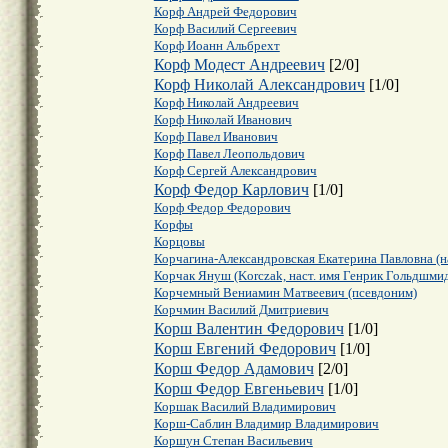
Корф Андрей Федорович
Корф Василий Сергеевич
Корф Иоанн Альбрехт
Корф Модест Андреевич
[
2
/
0
]
Корф Николай Александрович
[
1
/
0
]
Корф Николай Андреевич
Корф Николай Иванович
Корф Павел Иванович
Корф Павел Леопольдович
Корф Сергей Александрович
Корф Федор Карлович
[
1
/
0
]
Корф Федор Федорович
Корфы
Корцовы
Корчагина-Александровская Екатерина Павловна (на
Корчак Януш (Korczak, наст. имя Генрик Гольдшмид
Корчемный Вениамин Матвеевич (псевдоним)
Корчмин Василий Дмитриевич
Корш Валентин Федорович
[
1
/
0
]
Корш Евгений Федорович
[
1
/
0
]
Корш Федор Адамович
[
2
/
0
]
Корш Федор Евгеньевич
[
1
/
0
]
Коршак Василий Владимирович
Корш-Саблин Владимир Владимирович
Коршун Степан Васильевич