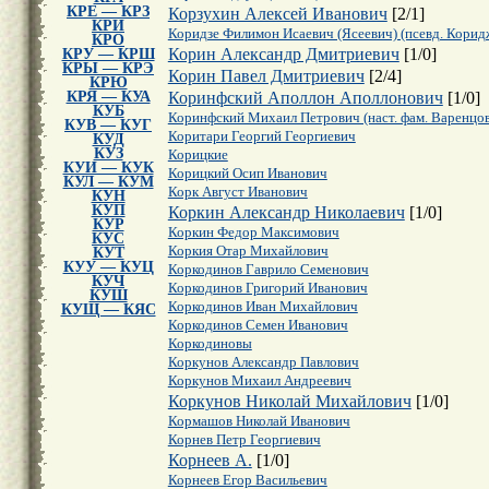
КРЕ — КРЗ
Корзухин Алексей Иванович
[
2
/
1
]
КРИ
Коридзе Филимон Исаевич (Ясеевич) (псевд. Корид
КРО
Корин Александр Дмитриевич
[
1
/
0
]
КРУ — КРШ
КРЫ — КРЭ
Корин Павел Дмитриевич
[
2
/
4
]
КРЮ
КРЯ — КУА
Коринфский Аполлон Аполлонович
[
1
/
0
]
КУБ
Коринфский Михаил Петрович (наст. фам. Варенцов
КУВ — КУГ
Коритари Георгий Георгиевич
КУД
КУЗ
Корицкие
КУИ — КУК
Корицкий Осип Иванович
КУЛ — КУМ
Корк Август Иванович
КУН
КУП
Коркин Александр Николаевич
[
1
/
0
]
КУР
Коркин Федор Максимович
КУС
Коркия Отар Михайлович
КУТ
КУУ — КУЦ
Коркодинов Гаврило Семенович
КУЧ
Коркодинов Григорий Иванович
КУШ
Коркодинов Иван Михайлович
КУЩ — КЯС
Коркодинов Семен Иванович
Коркодиновы
Коркунов Александр Павлович
Коркунов Михаил Андреевич
Коркунов Николай Михайлович
[
1
/
0
]
Кормашов Николай Иванович
Корнев Петр Георгиевич
Корнеев А.
[
1
/
0
]
Корнеев Егор Васильевич