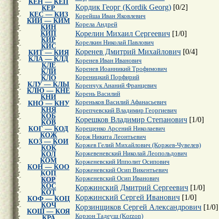
КЕН — КЕП
Кордик Георг (Kordik Georg)
[
0
/
2
]
КЕР
КЕС — КИЗ
Корейша Иван Яковлевич
КИИ — КИМ
Корела Андрей
КИН
Корелин Михаил Сергеевич
[
1
/
0
]
КИП
КИР
Корелкин Николай Павлович
КИС
Коренев Дмитрий Михайлович
[
0
/
4
]
КИТ — КИЯ
КЛА — КЛД
Коренев Иван Иванович
КЛЕ
Коренев Иоанникий Трофимович
КЛИ
Кореницкий Порфирий
КЛО
КЛУ — КЛЫ
Коренчук Ананий Францевич
КЛЮ — КНЕ
Корень Василий
КНИ
Кореньков Василий Афанасьевич
КНО — КНУ
КНЯ
Корепчевский Владимир Георгиевич
КОБ
Корешков Владимир Степанович
[
1
/
0
]
КОВ
КОГ — КОД
Корещенко Арсений Николаевич
КОЖ
Корж Никита Леонтьевич
КОЗ — КОИ
Коржев Гелий Михайлович (Коржев-Чувелев)
КОК
Коржевеневский Николай Леопольдович
КОЛ
КОМ
Корженевский Ипполит Осипович
КОН — КОО
Корженевский Осип Викентьевич
КОП
Корженевский Осип Иванович
КОР
КОС
Коржинский Дмитрий Сергеевич
[
1
/
0
]
КОТ
Коржинский Сергей Иванович
[
1
/
0
]
КОФ — КОЦ
КОЧ
Корзинщиков Сергей Александрович
[
1
/
0
]
КОШ — КОЯ
Корзон Тадеуш (Korzon)
КРА