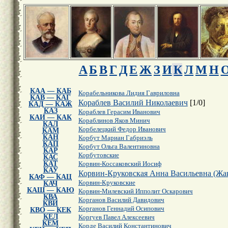
А
Б
В
Г
Д
Е
Ж
З
И
К
Л
М
Н
КАА — КАБ
Корабельникова Лидия Гавриловна
КАВ — КАГ
Кораблев Василий Николаевич
[
1
/
0
]
КАД — КАЖ
КАЗ
Кораблев Герасим Иванович
КАИ — КАК
Кораблинов Яков Минич
КАЛ
Корбелецкий Федор Иванович
КАМ
КАН
Корбут Мариан Габриэль
КАП
Корбут Ольга Валентиновна
КАР
Корбутовские
КАС
КАТ
Корвин-Коссаковский Иосиф
КАУ
Корвин-Круковская Анна Васильевна (Жа
КАФ — КАЦ
Корвин-Круковские
КАЧ
КАШ — КАЮ
Корвин-Милевский Ипполит Оскарович
КВА
Корганов Василий Давидович
КВИ
Корганов Геннадий Осипович
КВО — КЕК
КЕЛ
Коргуев Павел Алексеевич
КЕМ
Корде Василий Константинович