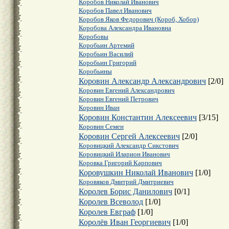
Коробов Николай Иванович
Коробов Павел Иванович
Коробов Яков Федорович (Короб, Хобор)
Коробова Александра Ивановна
Коробовы
Коробьин Артемий
Коробьин Василий
Коробьин Григорий
Коробьины
Коровин Александр Александрович
[
2
/
0
]
Коровин Евгений Александрович
Коровин Евгений Петрович
Коровин Иван
Коровин Константин Алексеевич
[
3
/
15
]
Коровин Семен
Коровин Сергей Алексеевич
[
2
/
0
]
Коровицкий Александр Сикстович
Коровицкий Иларион Иванович
Коровка Григорий Карпович
Коровушкин Николай Иванович
[
1
/
0
]
Коровяков Дмитрий Дмитриевич
Королев Борис Данилович
[
0
/
1
]
Королев Всеволод
[
1
/
0
]
Королев Евграф
[
1
/
0
]
Королёв Иван Георгиевич
[
1
/
0
]