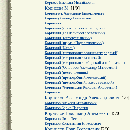
Корнеев Емельян Михайлович
Корнеева М.
[
1
/
0
]
Корнейчук Александр Евдокимович
Корниец Леонид Романович
Корнилий
Корнилий (архиепископ вологодский)
Корнилий (архиепископ ростовский)
Корнилий (выгопустынский)
Корнилий (игумен Падаостровский)
Корнилий (Конон)
Корнилий (митрополит великоновгородский)
Корнилий (митрополит казанский)
Корнилий (митрополит сибирский и тобольский)
Корнилий (Орлинков Александр Матвеевич)
Корнилий (постриженник)
Корнилий (преподобный комельский)
Корнилий (преподобный палеостровский)
Корнилий (Чернявский Кондрат Андреевич)
Корнилов
Корнилов Александр Александрович
[
1
/
0
]
Корнилов Алексей Михайлович
Корнилов Борис Петрович
Корнилов Владимир Алексеевич
[
5
/
0
]
Корнилов Иван Петрович
Корнилов Константин Николаевич
Корнилов Лавр Георгиевич
[
2
/
0
]