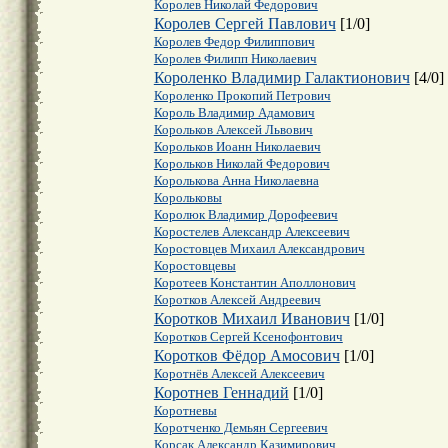
Королев Николай Федорович
Королев Сергей Павлович
[
1
/
0
]
Королев Федор Филиппович
Королев Филипп Николаевич
Короленко Владимир Галактионович
[
4
/
0
]
Короленко Прокопий Петрович
Король Владимир Адамович
Корольков Алексей Львович
Корольков Иоанн Николаевич
Корольков Николай Федорович
Королькова Анна Николаевна
Корольковы
Королюк Владимир Дорофеевич
Коростелев Александр Алексеевич
Коростовцев Михаил Александрович
Коростовцевы
Коротеев Константин Аполлонович
Коротков Алексей Андреевич
Коротков Михаил Иванович
[
1
/
0
]
Коротков Сергей Ксенофонтович
Коротков Фёдор Амосович
[
1
/
0
]
Коротнёв Алексей Алексеевич
Коротнев Геннадий
[
1
/
0
]
Коротневы
Коротченко Демьян Сергеевич
Корсак Александр Казимирович