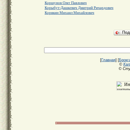
Коршунов Олег Павлович
Корыбут-Дашкевич Дмитрий Ричардович
Корякин Михаил Михайлович
Под
[
Главная
] [
Брокг
©
Кал
© Сту