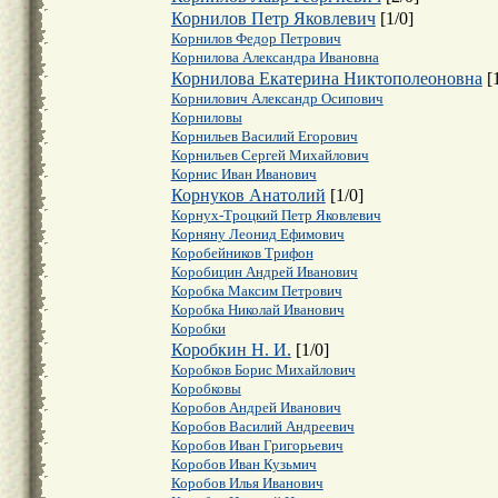
Корнилов Петр Яковлевич
[
1
/
0
]
Корнилов Федор Петрович
Корнилова Александра Ивановна
Корнилова Екатерина Никтополеоновна
[
Корнилович Александр Осипович
Корниловы
Корнильев Василий Егорович
Корнильев Сергей Михайлович
Корнис Иван Иванович
Корнуков Анатолий
[
1
/
0
]
Корнух-Троцкий Петр Яковлевич
Корняну Леонид Ефимович
Коробейников Трифон
Коробицин Андрей Иванович
Коробка Максим Петрович
Коробка Николай Иванович
Коробки
Коробкин Н. И.
[
1
/
0
]
Коробков Борис Михайлович
Коробковы
Коробов Андрей Иванович
Коробов Василий Андреевич
Коробов Иван Григорьевич
Коробов Иван Кузьмич
Коробов Илья Иванович