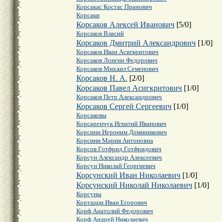
Корсакас Костас Пранович
Корсаки
Корсаков Алексей Иванович
[
5
/
0
]
Корсаков Власий
Корсаков Дмитрий Александрович
[
1
/
0
]
Корсаков Иван Асигкритович
Корсаков Лонгин Федорович
Корсаков Михаил Семенович
Корсаков Н. А.
[
2
/
0
]
Корсаков Павел Асигкритович
[
1
/
0
]
Корсаков Петр Александрович
Корсаков Сергей Сергеевич
[
1
/
0
]
Корсаковы
Корсаренчук Игнатий Иванович
Корсини Иероним Доминикович
Корсини Мария Антоновна
Корсов Готфрид Готфридович
Корсун Александр Алексеевич
Корсун Николай Георгиевич
Корсунский Иван Николаевич
[
1
/
0
]
Корсунский Николай Николаевич
[
1
/
0
]
Корсуны
Кортацци Иван Егорович
Корф Анатолий Федорович
Корф Андрей Николаевич