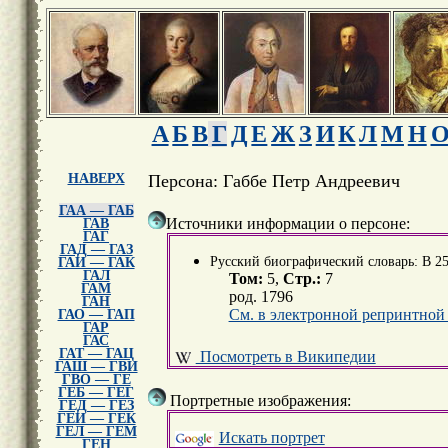
А
Б
В
Г
Д
Е
Ж
З
И
К
Л
М
Н
НАВЕРХ
Персона: Габбе Петр Андреевич
ГАА — ГАБ
Источники информации о персоне:
ГАВ
ГАГ
ГАД — ГАЗ
Русский биографический словарь: В 25 
ГАИ — ГАК
ГАЛ
Том:
5,
Стр.:
7
ГАМ
род. 1796
ГАН
См. в электронной репринтной
ГАО — ГАП
ГАР
ГАС
ГАТ — ГАЦ
Посмотреть в Википедии
ГАШ — ГВИ
ГВО — ГЕ
ГЕБ — ГЕГ
Портретные изображения:
ГЕД — ГЕЗ
ГЕИ — ГЕК
ГЕЛ — ГЕМ
Искать портрет
ГЕН