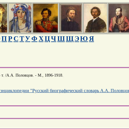
О
П
Р
С
Т
У
Ф
Х
Ц
Ч
Ш
Щ
Э
Ю
Я
т. /А.А. Половцов. - М., 1896-1918.
 энциклопедии "Русский биографический словарь А.А. Половцо