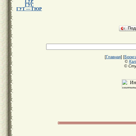
ГУР
ГУС
ГУТ — ГЮР
Под
[
Главная
] [
Брокг
©
Кал
© Сту