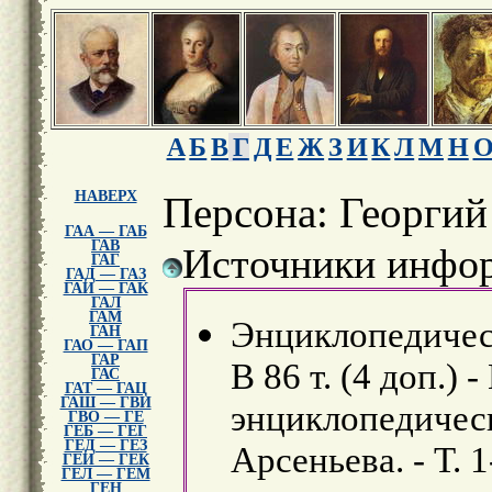
А
Б
В
Г
Д
Е
Ж
З
И
К
Л
М
Н
НАВЕРХ
Персона: Георгий 
ГАА — ГАБ
ГАВ
Источники инфор
ГАГ
ГАД — ГАЗ
ГАИ — ГАК
ГАЛ
ГАМ
Энциклопедическ
ГАН
ГАО — ГАП
ГАР
В 86 т. (4 доп.) 
ГАС
ГАТ — ГАЦ
ГАШ — ГВИ
энциклопедически
ГВО — ГЕ
ГЕБ — ГЕГ
ГЕД — ГЕЗ
Арсеньева. - Т. 1
ГЕИ — ГЕК
ГЕЛ — ГЕМ
ГЕН