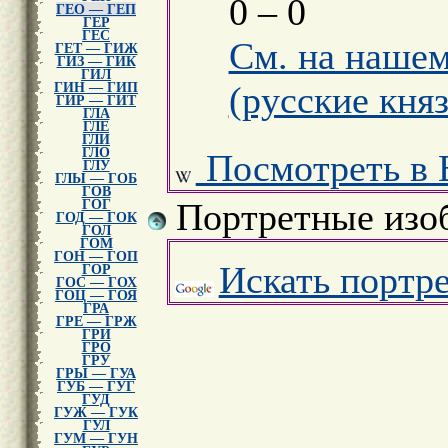
0 – 0
ГЕО — ГЕП
ГЕР
ГЕС
См. на нашем
ГЕТ — ГИЖ
ГИЗ — ГИК
ГИЛ
(русские княз
ГИН — ГИП
ГИР — ГИТ
ГЛА
ГЛЕ
ГЛИ
ГЛО
Посмотреть в 
ГЛУ
ГЛЫ — ГОБ
ГОВ
Портретные изо
ГОГ
ГОД — ГОК
ГОЛ
ГОМ
ГОН — ГОП
Искать портр
ГОР
ГОС — ГОХ
ГОЦ — ГОЯ
ГРА
ГРЕ — ГРЖ
ГРИ
ГРО
ГРУ
ГРЫ — ГУА
ГУБ — ГУГ
ГУД
ГУЖ — ГУК
ГУЛ
ГУМ — ГУН