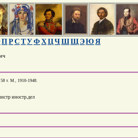
О
П
Р
С
Т
У
Ф
Х
Ц
Ч
Ш
Щ
Э
Ю
Я
ич
8 т. М., 1910-1948.
нистр иностр.дел