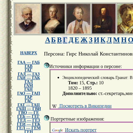
А
Б
В
Г
Д
Е
Ж
З
И
К
Л
М
Н
НАВЕРХ
Персона: Гирс Николай Константинов
ГАА — ГАБ
Источники информации о персоне:
ГАВ
ГАГ
ГАД — ГАЗ
Энциклопедический словарь Гранат: В 5
ГАИ — ГАК
ГАЛ
Том:
15,
Стр.:
10
ГАМ
1820 – 1895
ГАН
Дополнительно:
ст.-секретарь,ми
ГАО — ГАП
ГАР
ГАС
ГАТ — ГАЦ
Посмотреть в Википедии
ГАШ — ГВИ
ГВО — ГЕ
ГЕБ — ГЕГ
Портретные изображения:
ГЕД — ГЕЗ
ГЕИ — ГЕК
ГЕЛ — ГЕМ
Искать портрет
ГЕН