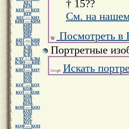
† 15??
КЕЛ
КЕМ
КЕН — КЕП
См. на нашем
КЕР
КЕС — КИЗ
КИИ — КИМ
КИН
КИП
Посмотреть в 
КИР
КИС
КИТ — КИЯ
КЛА — КЛД
Портретные изо
КЛЕ
КЛИ
КЛО
КЛУ — КЛЫ
КЛЮ — КНЕ
Искать портр
КНИ
КНО — КНУ
КНЯ
КОБ
КОВ
КОГ — КОД
КОЖ
КОЗ — КОИ
КОК
КОЛ
КОМ
КОН — КОО
КОП
КОР
КОС
КОТ
КОФ — КОЦ