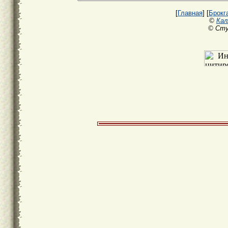
[
Главная
] [
Брокг
©
Кал
© Сту