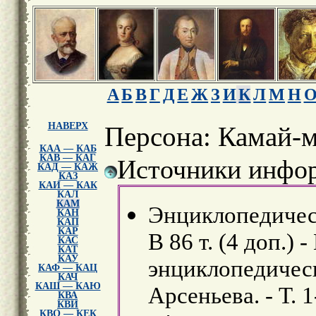
А
Б
В
Г
Д
Е
Ж
З
И
К
Л
М
Н
НАВЕРХ
Персона: Камай-
КАА — КАБ
КАВ — КАГ
Источники инфор
КАД — КАЖ
КАЗ
КАИ — КАК
КАЛ
КАМ
Энциклопедическ
КАН
КАП
КАР
В 86 т. (4 доп.) 
КАС
КАТ
КАУ
энциклопедически
КАФ — КАЦ
КАЧ
КАШ — КАЮ
Арсеньева. - Т. 1
КВА
КВИ
КВО — КЕК