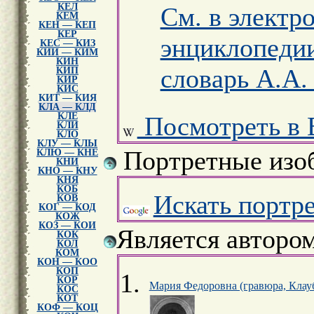
КЕЛ
См. в электр
КЕМ
КЕН — КЕП
КЕР
энциклопеди
КЕС — КИЗ
КИИ — КИМ
КИН
словарь А.А.
КИП
КИР
КИС
КИТ — КИЯ
КЛА — КЛД
КЛЕ
Посмотреть в 
КЛИ
КЛО
КЛУ — КЛЫ
Портретные изо
КЛЮ — КНЕ
КНИ
КНО — КНУ
КНЯ
КОБ
Искать портр
КОВ
КОГ — КОД
КОЖ
КОЗ — КОИ
Является авторо
КОК
КОЛ
КОМ
КОН — КОО
КОП
КОР
Мария Федоровна (гравюра, Клау
КОС
КОТ
КОФ — КОЦ