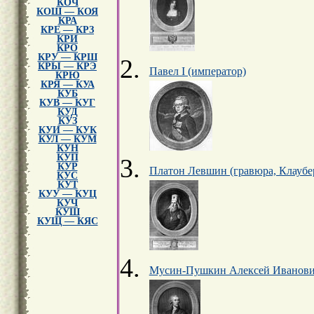
КОЧ
КОШ — КОЯ
КРА
КРЕ — КРЗ
КРИ
КРО
КРУ — КРШ
КРЫ — КРЭ
Павел I (император)
КРЮ
КРЯ — КУА
КУБ
КУВ — КУГ
КУД
КУЗ
КУИ — КУК
КУЛ — КУМ
КУН
КУП
КУР
Платон Левшин (гравюра, Клаубе
КУС
КУТ
КУУ — КУЦ
КУЧ
КУШ
КУЩ — КЯС
Мусин-Пушкин Алексей Иванович