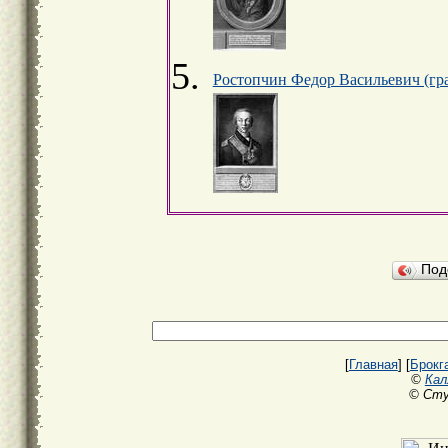
Ростопчин Федор Васильевич (гр
Под
[
Главная
] [
Брокг
©
Кал
© Сту