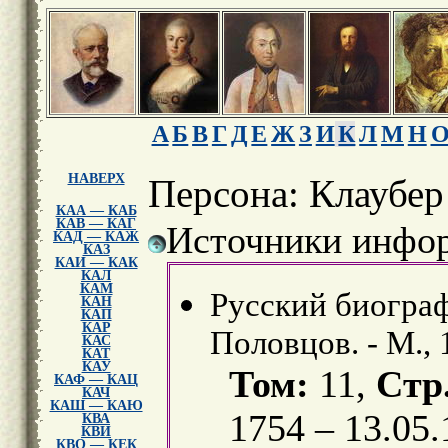
А
Б
В
Г
Д
Е
Ж
З
И
К
Л
М
Н
НАВЕРХ
Персона: Клаубер
КАА — КАБ
КАВ — КАГ
Источники инфор
КАД — КАЖ
КАЗ
КАИ — КАК
КАЛ
КАМ
Русский биограф
КАН
КАП
КАР
Половцов. - М., 
КАС
КАТ
КАУ
Том:
11,
Стр
КАФ — КАЦ
КАЧ
КАШ — КАЮ
1754 – 13.05
КВА
КВИ
КВО — КЕК