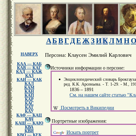
А
Б
В
Г
Д
Е
Ж
З
И
К
Л
М
Н
НАВЕРХ
Персона: Клаусен Эмилий Карлович
КАА — КАБ
Источники информации о персоне:
КАВ — КАГ
КАД — КАЖ
КАЗ
Энциклопедический словарь Брокгауза и
КАИ — КАК
КАЛ
ред. К.К. Арсеньева. - Т. 1-29. - М., 19
КАМ
1836 – 1891
КАН
См. на нашем сайте статью "К
КАП
КАР
КАС
КАТ
Посмотреть в Википедии
КАУ
КАФ — КАЦ
КАЧ
Портретные изображения:
КАШ — КАЮ
КВА
КВИ
Искать портрет
КВО — КЕК