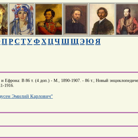
О
П
Р
С
Т
У
Ф
Х
Ц
Ч
Ш
Щ
Э
Ю
Я
 Ефрона: В 86 т. (4 доп.) - М., 1890-1907. - 86 т.; Новый энциклопедиче
11-1916.
лаусен Эмилий Карлович"