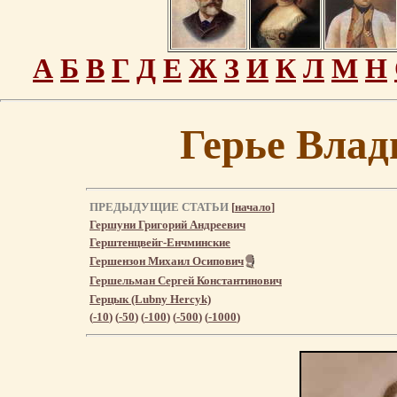
А
Б
В
Г
Д
Е
Ж
З
И
К
Л
М
Н
Герье Вла
ПРЕДЫДУЩИЕ СТАТЬИ
[
начало
]
Гершуни Григорий Андреевич
Герштенцвейг-Енчминские
Гершензон Михаил Осипович
Гершельман Сергей Константинович
Герцык (Lubny Hercyk)
(
-10
) (
-50
) (
-100
) (
-500
) (
-1000
)