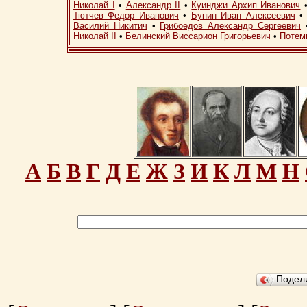
Николай I
•
Александр II
•
Куинджи Архип Иванович
Тютчев Федор Иванович
•
Бунин Иван Алексеевич
Василий Никитич
•
Грибоедов Александр Сергеевич
Николай II
•
Белинский Виссарион Григорьевич
•
Потем
А
Б
В
Г
Д
Е
Ж
З
И
К
Л
М
Н
Подел