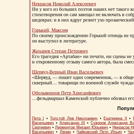
Некрасов Николай Алексеевич
Ни у кого из больших поэтов наших нет такого к
стихотворения он сам завещал не включать в соб
шедеврах: и в них вдруг резнет ухо прозаический
Горький, Максим
По своему происхождению Горький отнюдь не пр
он выступил в литературе.
Жихарев Степан Петрович
Его трагедия «Артабан» ни печати, ни сцены не 
и откровенному отзыву самого автора, была сме
Шервуд-Верный
Иван Васильевич
«Шервуд, — пишет один современник, — в общест
скверный… товарищи по военной службе чуждали
Обольянинов Петр Хрисанфович
…фельдмаршал Каменский публично обозвал его 
Попул
Петр I
•
Толстой Лев Николаевич
•
Екатерина II
•
Васильевич
•
Александр III
•
Суворов Александр В
Сергеевич
•
Лермонтов Михаил Юрьевич
•
Некрасов Н
Васильевич
•
Ленин
•
Чайковский Петр Ильич
•
Че