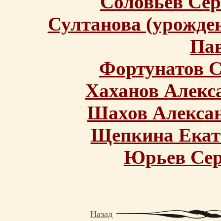
Соловьев Се
Султанова (урожде
Пав
Фортунатов С
Хаханов Алекс
Шахов Алексан
Щепкина Екат
Юрьев Сер
Назад