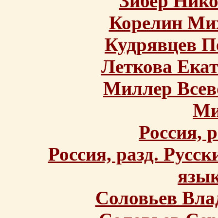
Зибер Ник
Корелин Ми
Кудрявцев П
Леткова Ека
Миллер Всев
Ми
Россия, 
Россия, разд. Русс
язык
Соловьев Вла