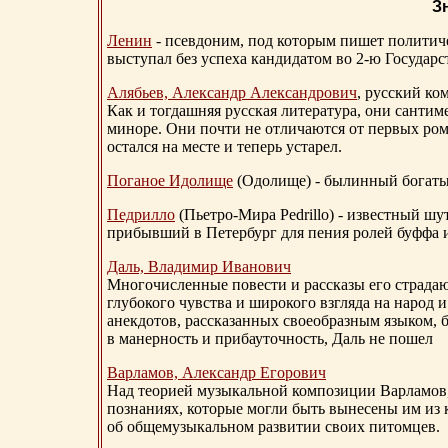
З
Ленин
- псевдоним, под которым пишет политичес
выступал без успеха кандидатом во 2-ю Государ
Алябьев, Александр Александрович
, русский ко
Как и тогдашняя русская литература, они сантим
миноре. Они почти не отличаются от первых ром
остался на месте и теперь устарел.
Поганое Идолище
(Одолище) - былинный богат
Педрилло
(Пьетро-Мира Pedrillo) - известный ш
прибывший в Петербург для пения ролей буффа и
Даль, Владимир Иванович
Многочисленные повести и рассказы его страдаю
глубокого чувства и широкого взгляда на народ 
анекдотов, рассказанных своеобразным языком, 
в манерность и прибауточность, Даль не пошел
Варламов, Александр Егорович
Над теорией музыкальной композиции Варламов
познаниях, которые могли быть вынесены им из к
об общемузыкальном развитии своих питомцев.