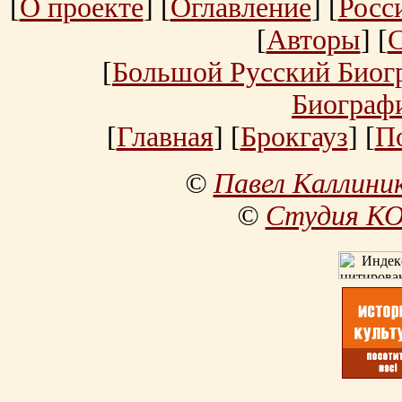
[
О проекте
] [
Оглавление
] [
Росс
[
Авторы
] [
[
Большой Русский Биог
Биограф
[
Главная
] [
Брокгауз
] [
П
©
Павел Каллини
©
Студия К