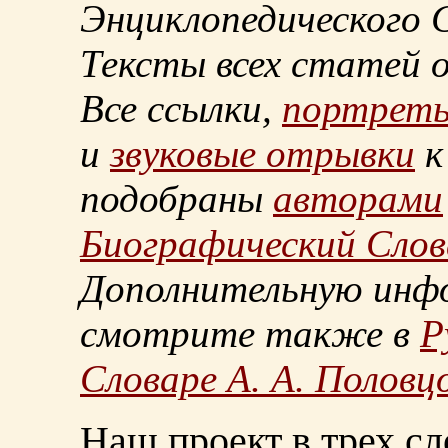
Энциклопедического С
Тексты всех статей 
Все ссылки,
портрет
и
звуковые отрывки
к
подобраны
авторами
Биографический Слов
Дополнительную инф
смотрите также в
Р
Словаре А. А. Половц
Наш проект в трех сл