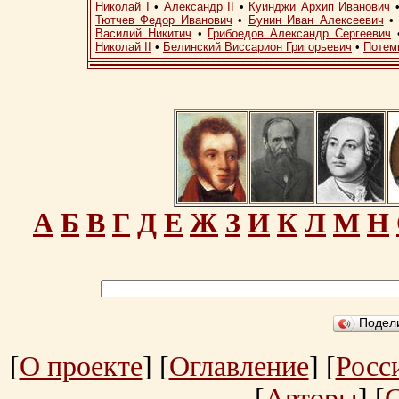
Николай I
•
Александр II
•
Куинджи Архип Иванович
Тютчев Федор Иванович
•
Бунин Иван Алексеевич
Василий Никитич
•
Грибоедов Александр Сергеевич
Николай II
•
Белинский Виссарион Григорьевич
•
Потем
А
Б
В
Г
Д
Е
Ж
З
И
К
Л
М
Н
Подел
[
О проекте
] [
Оглавление
] [
Росс
[
Авторы
] [