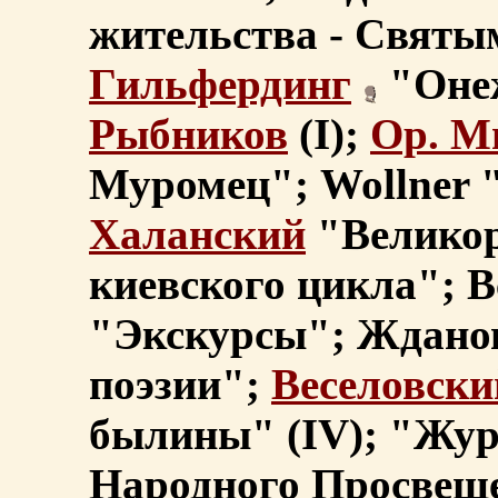
жительства - Святы
Гильфердинг
"Оне
Рыбников
(I);
Ор. М
Муромец"; Wollner 
Халанский
"Великор
киевского цикла"; 
"Экскурсы"; Ждано
поэзии";
Веселовски
былины" (IV); "Жу
Народного Просвеще