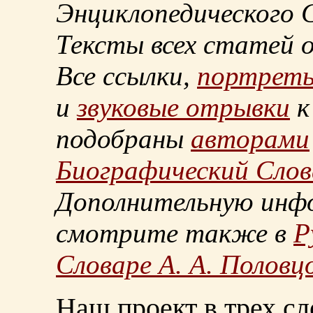
Энциклопедического С
Тексты всех статей 
Все ссылки,
портрет
и
звуковые отрывки
к
подобраны
авторами
Биографический Слов
Дополнительную инф
смотрите также в
Р
Словаре А. А. Половц
Наш проект в трех сл