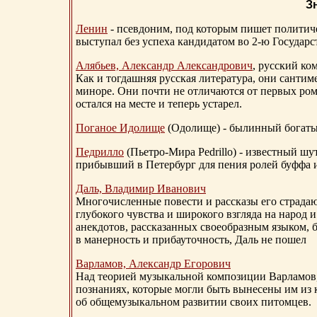
З
Ленин
- псевдоним, под которым пишет политичес
выступал без успеха кандидатом во 2-ю Государ
Алябьев, Александр Александрович
, русский ко
Как и тогдашняя русская литература, они сантим
миноре. Они почти не отличаются от первых ром
остался на месте и теперь устарел.
Поганое Идолище
(Одолище) - былинный богат
Педрилло
(Пьетро-Мира Pedrillo) - известный ш
прибывший в Петербург для пения ролей буффа и
Даль, Владимир Иванович
Многочисленные повести и рассказы его страдаю
глубокого чувства и широкого взгляда на народ 
анекдотов, рассказанных своеобразным языком, 
в манерность и прибауточность, Даль не пошел
Варламов, Александр Егорович
Над теорией музыкальной композиции Варламов
познаниях, которые могли быть вынесены им из к
об общемузыкальном развитии своих питомцев.