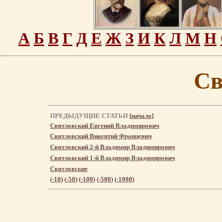
А
Б
В
Г
Д
Е
Ж
З
И
К
Л
М
Н
Св
ПРЕДЫДУЩИЕ СТАТЬИ
[
начало
]
Святловский Евгений Владимирович
Святловский Викентий Францевич
Святловский 2-й Владимир Владимирович
Святловский 1-й Владимир Владимирович
Святловские
(
-10
) (
-50
) (
-100
) (
-500
) (
-1000
)