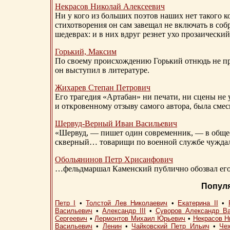
Некрасов Николай Алексеевич
Ни у кого из больших поэтов наших нет такого к
стихотворения он сам завещал не включать в соб
шедеврах: и в них вдруг резнет ухо прозаический
Горький, Максим
По своему происхождению Горький отнюдь не пр
он выступил в литературе.
Жихарев Степан Петрович
Его трагедия «Артабан» ни печати, ни сцены не 
и откровенному отзыву самого автора, была сме
Шервуд-Верный
Иван Васильевич
«Шервуд, — пишет один современник, — в общест
скверный… товарищи по военной службе чуждали
Обольянинов Петр Хрисанфович
…фельдмаршал Каменский публично обозвал его 
Попул
Петр I
•
Толстой Лев Николаевич
•
Екатерина II
•
Васильевич
•
Александр III
•
Суворов Александр В
Сергеевич
•
Лермонтов Михаил Юрьевич
•
Некрасов Н
Васильевич
•
Ленин
•
Чайковский Петр Ильич
•
Че