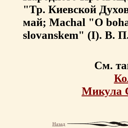
"Тр. Киевской Духо
май; Machal "О boha
slovanskem" (I). В. П
См. та
Ко
Микула 
Назад