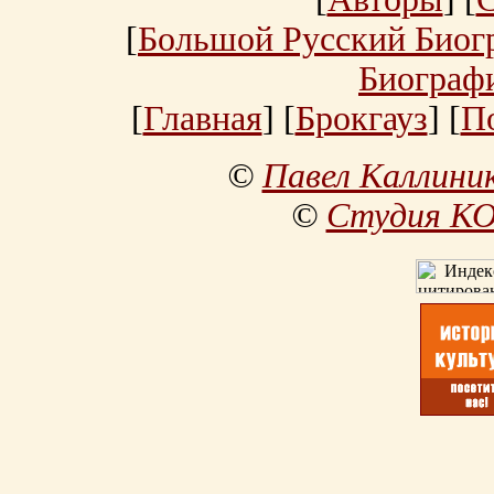
[
Большой Русский Биог
Биограф
[
Главная
] [
Брокгауз
] [
П
©
Павел Каллини
©
Студия К