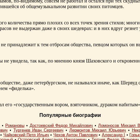
ламов,
по-видимому
, совсем не работал и остался при тех скудн
ботившейся об общемузыкальном развитии своих питомцев.
ого количества прямо плохих со всех точек зрения стихов; многи
расов не выдержан даже в своих шедеврах: и в них вдруг резнет
не принадлежит к тем отбросам общества, певцом которых он в
ы не увидела, так как, по мнению князя Шаховского и откровенн
обществе, даже петербургском, не назывался иначе, как Шерву
енем «фиделька».
 его «государственным вором, взяточником, дураком набитым»
Популярные биографии
I
•
Романовы
•
Достоевский Федор Михайлович
•
Ломоносов Михаил В
ович
•
Тургенев Иван Сергеевич
•
Лермонтов Михаил Юрьевич
•
Нек
•
Чайковский Петр Ильич
•
Чехов Антон Павлович
•
Александр I
•
Горь
розный
•
Островский Александр Николаевич
•
Тютчев Федор Иванович