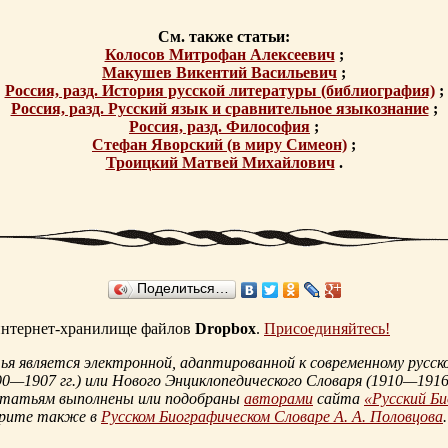
См. также статьи:
Колосов Митрофан Алексеевич
;
Макушев Викентий Васильевич
;
Россия, разд. История русской литературы (библиография)
;
Россия, разд. Русский язык и сравнительное языкознание
;
Россия, разд. Философия
;
Стефан Яворский (в миру Симеон)
;
Троицкий Матвей Михайлович
.
Поделиться…
 интернет-хранилище файлов
Dropbox
.
Присоединяйтесь!
 является электронной, адаптированной к современному русско
90—1907 гг.
) или Нового Энциклопедического Словаря (
1910—1916 
статьям выполнены или подобраны
авторами
сайта
«Русский Б
трите также в
Русском Биографическом Словаре А. А. Половцова
.