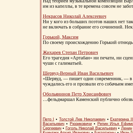
Над теорией музыкальной композиции Вар
им из капеллы, в те времена совсем не за
Некрасов Николай Алексеевич
Ни у кого из больших поэтов наших нет так
не включать в собрание его сочинений. Нек
Горький, Максим
По своему происхождению Горький отнюдь 
Жихарев Степан Петрович
Его трагедия «Артабан» ни печати, ни сцен
чуши с галиматьей.
Шервуд-Верный
Иван Васильевич
«Шервуд, — пишет один современник, — в 
чуждались его и прозвали его собачьим им
Обольянинов Петр Хрисанфович
…фельдмаршал Каменский публично обозвал
Петр I
•
Толстой Лев Николаевич
•
Екатерина I
Васильевич
•
Рюриковичи
•
Репин Илья Ефим
Сергеевич
•
Гоголь Николай Васильевич
•
Ленин
Куинджи Архип Иванович
•
Багратионы
•
Иван Г