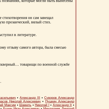
ых познаниях, которые могли быть вынесены
е стихотворения он сам завещал
 ухо прозаический, вялый стих.
ыступил в литературе.
ому отзыву самого автора, была смесью
д скверный… товарищи по военной службе
.
асильевич
•
Александр III
•
Суворов Александр
расов Николай Алексеевич
•
Пушкин Александр
кий Максим
•
Шамиль
•
Николай I
•
Александр II
•
•
Бунин Иван Алексеевич
•
Менделеев Дмитрий