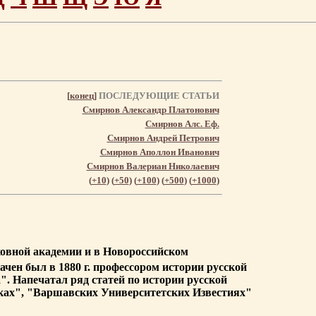
[
конец
]
ПОСЛЕДУЮЩИЕ СТАТЬИ
Смирнов Александр Платонович
Смирнов Алс. Еф.
Смирнов Андрей Петрович
Смирнов Аполлон Иванович
Смирнов Валериан Николаевич
(
+10
) (
+50
) (
+100
) (
+500
) (
+1000
)
уховной академии и в Новороссийском
ачен был в 1880 г. профессором истории русской
. Напечатал ряд статей по истории русской
ках", "Варшавских Университетских Известиях"