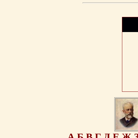
А
Б
В
Г
Д
Е
Ж