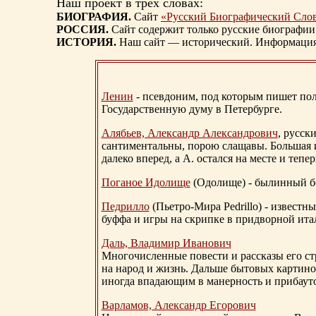
Наш проект в трех словах:
БИОГРАФИЯ.
Сайт
«Русский Биографический Сло
РОССИЯ.
Сайт содержит только русские биографии
ИСТОРИЯ.
Наш сайт — исторический. Информация, 
Ленин
- псевдоним, под которым пишет поли
Государственную думу в Петербурге.
Алябьев, Александр Александрович
, русск
сантиментальны, порою слащавы. Большая и
далеко вперед, а А. остался на месте и тепер
Поганое Идолище
(Одолище) - былинный 
Педрилло
(Пьетро-Мира Pedrillo) - извест
буффа и игры на скрипке в придворной ита
Даль, Владимир Иванович
Многочисленные повести и рассказы его стр
на народ и жизнь. Дальше бытовых картино
иногда впадающим в манерность и прибауто
Варламов, Александр Егорович