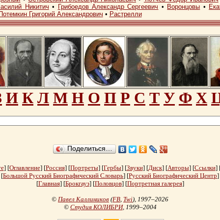
асилий Никитич
•
Грибоедов Александр Сергеевич
•
Воронцовы
•
Ека
Потемкин Григорий Александрович
•
Растрелли
З
И
К
Л
М
Н
О
П
Р
С
Т
У
Ф
Х
Поделиться…
те
] [
Оглавление
] [
Россия
] [
Портреты
] [
Гербы
] [
Звуки
] [
Диск
] [
Авторы
] [
Ссылки
] 
[
Большой Русский Биографический Словарь
] [
Русский Биографический Центр
]
[
Главная
] [
Брокгауз
] [
Половцов
] [
Портретная галерея
]
©
Павел Каллиников
(
FB
,
Twi
)
, 1997–2026
©
Студия КОЛИБРИ
, 1999–2004