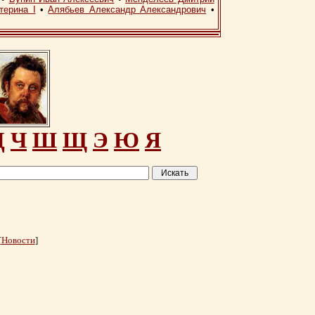
терина I
•
Алябьев Александр Александрович
•
Ц
Ч
Ш
Щ
Э
Ю
Я
[
Новости
]