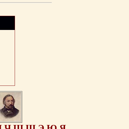
Ц
Ч
Ш
Щ
Э
Ю
Я