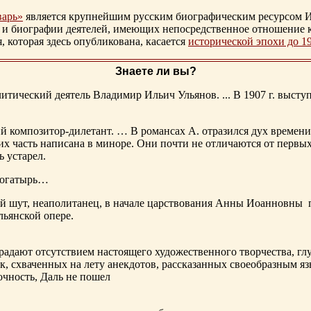
варь»
является крупнейшим русским биографическим ресурсом И
 и биографии деятелей, имеющих непосредственное отношение 
которая здесь опубликована, касается
исторической эпохи до 1
Знаете ли вы?
тический деятель Владимир Ильич Ульянов. ... В 1907 г. выступ
ий композитор-дилетант. … В романсах А. отразился дух времени
х часть написана в миноре. Они почти не отличаются от первы
ь устарел.
богатырь…
ный шут, неаполитанец, в начале царствования Анны Иоанновны
льянской опере.
адают отсутствием настоящего художественного творчества, глу
к, схваченных на лету анекдотов, рассказанных своеобразным яз
чность, Даль не пошел