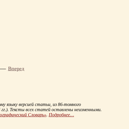
Вперед
му языку версией статьи, из
86-томного
гг.
). Тексты всех статей оставлены неизменными.
иографический Словарь»
.
Подробнее…