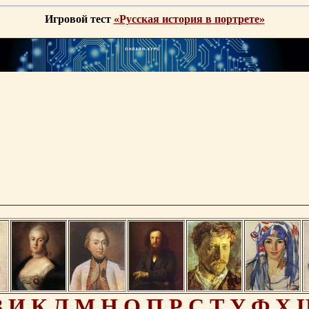
Игровой тест
«Русская история в портрете»
З
И
К
Л
М
Н
О
П
Р
С
Т
У
Ф
Х