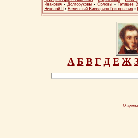
Иванович
•
Долгоруковы
•
Орловы
•
Татищев В
Николай II
•
Белинский Виссарион Григорьевич
•
А
Б
В
Г
Д
Е
Ж
[
О проек