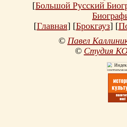
[
Большой Русский Биог
Биограф
[
Главная
] [
Брокгауз
] [
П
©
Павел Каллини
©
Студия К