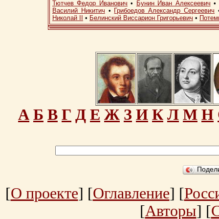
Тютчев Федор Иванович
•
Бунин Иван Алексеевич
Василий Никитич
•
Грибоедов Александр Сергеевич
Николай II
•
Белинский Виссарион Григорьевич
•
Потем
А
Б
В
Г
Д
Е
Ж
З
И
К
Л
М
Н
Подел
[
О проекте
] [
Оглавление
] [
Росс
[
Авторы
] [