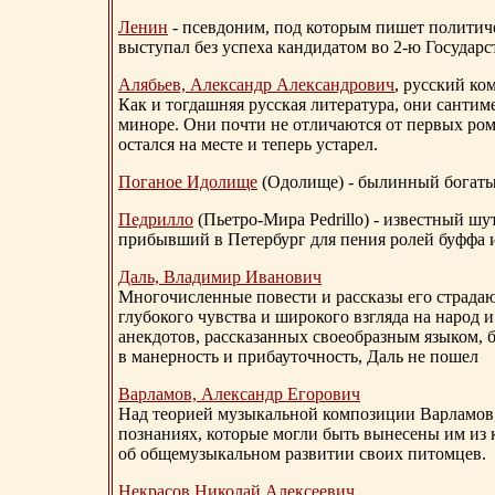
Ленин
- псевдоним, под которым пишет политичес
выступал без успеха кандидатом во 2-ю Государ
Алябьев, Александр Александрович
, русский ко
Как и тогдашняя русская литература, они сантим
миноре. Они почти не отличаются от первых ром
остался на месте и теперь устарел.
Поганое Идолище
(Одолище) - былинный богат
Педрилло
(Пьетро-Мира Pedrillo) - известный ш
прибывший в Петербург для пения ролей буффа и
Даль, Владимир Иванович
Многочисленные повести и рассказы его страдаю
глубокого чувства и широкого взгляда на народ 
анекдотов, рассказанных своеобразным языком, 
в манерность и прибауточность, Даль не пошел
Варламов, Александр Егорович
Над теорией музыкальной композиции Варламов
познаниях, которые могли быть вынесены им из к
об общемузыкальном развитии своих питомцев.
Некрасов Николай Алексеевич