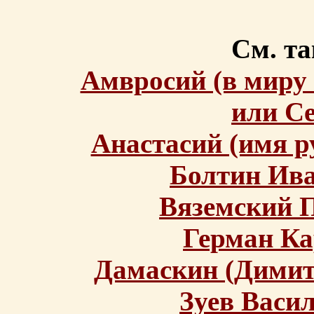
См. та
Амвросий (в миру
или С
Анастасий (имя р
Болтин Ив
Вяземский 
Герман Ка
Дамаскин (Димит
Зуев Васи