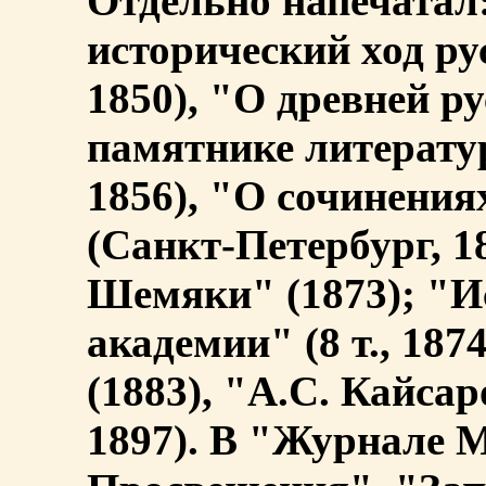
Отдельно напечатал:
исторический ход ру
1850), "О древней р
памятнике литерату
1856), "О сочинени
(Санкт-Петербург, 18
Шемяки" (1873); "И
академии" (8 т., 187
(1883), "А.С. Кайса
1897). В "Журнале 