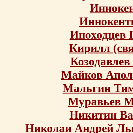
Иннокен
Иннокент
Иноходцев 
Кирилл (св
Козодавлев
Майков Апол
Мальгин Тим
Муравьев М
Никитин Ва
Николаи Андрей Ль