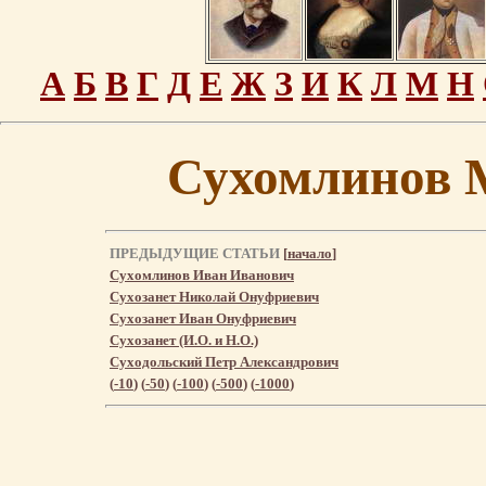
А
Б
В
Г
Д
Е
Ж
З
И
К
Л
М
Н
Сухомлинов 
ПРЕДЫДУЩИЕ СТАТЬИ
[
начало
]
Сухомлинов Иван Иванович
Сухозанет Николай Онуфриевич
Сухозанет Иван Онуфриевич
Сухозанет (И.О. и Н.О.)
Суходольский Петр Александрович
(
-10
) (
-50
) (
-100
) (
-500
) (
-1000
)