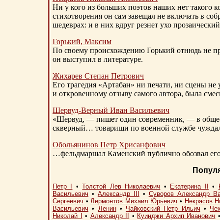
Ни у кого из больших поэтов наших нет такого к
стихотворения он сам завещал не включать в соб
шедеврах: и в них вдруг резнет ухо прозаический
Горький, Максим
По своему происхождению Горький отнюдь не пр
он выступил в литературе.
Жихарев Степан Петрович
Его трагедия «Артабан» ни печати, ни сцены не 
и откровенному отзыву самого автора, была сме
Шервуд-Верный
Иван Васильевич
«Шервуд, — пишет один современник, — в общест
скверный… товарищи по военной службе чуждали
Обольянинов Петр Хрисанфович
…фельдмаршал Каменский публично обозвал его 
Попул
Петр I
•
Толстой Лев Николаевич
•
Екатерина II
•
Васильевич
•
Александр III
•
Суворов Александр В
Сергеевич
•
Лермонтов Михаил Юрьевич
•
Некрасов Н
Васильевич
•
Ленин
•
Чайковский Петр Ильич
•
Че
Николай I
•
Александр II
•
Куинджи Архип Иванович