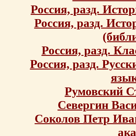
Россия, разд. Исто
Россия, разд. Ист
(библ
Россия, разд. Кл
Россия, разд. Русс
язык
Румовский С
Севергин Вас
Соколов Петр Ива
ак