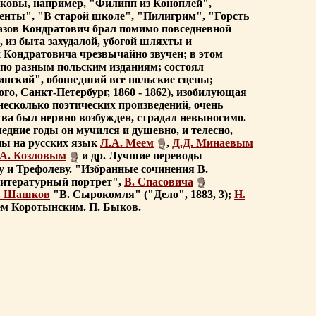
Таковы, например, "Филипп из Коноплей",
енты", "В старой школе", "Пилигрим", "Горсть
азов Кондратович брал помимо повседневной
, из быта захудалой, убогой шляхты и
 Кондратовича чрезвычайно звучен; в этом
 по разным польским изданиям; состоял
инский", обошедший все польские сцены;
го, Санкт-Петербург, 1860 - 1862), изобилующая
есколько поэтических произведений, очень
тва был нервно возбужден, страдал невыносимо.
едние годы он мучился и душевно, и телесно,
ены на русских язык
Л.А. Меем
,
Д.Д. Минаевым
.А. Козловым
и др. Лучшие переводы
у и Трефолеву. "Избранные сочинения В.
литературный портрет",
В. Спасовича
. Шашков
"В. Сырокомля" ("Дело", 1883, 3);
Н.
ем Коротынским. П. Быков.