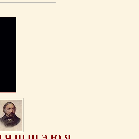
Ц
Ч
Ш
Щ
Э
Ю
Я