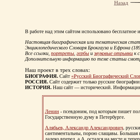
Назад
В работе над этим сайтом использовано бесплатное
Настоящая биографическая или тематическая статья
Энциклопедического Словаря Брокгауза и Ефрона
(18
Все ссылки,
портреты
,
гербы
и
звуковые отрывки
к 
Дополнительную информацию по теме статьи смо
Наш проект в трех словах:
БИОГРАФИЯ.
Сайт
«Русский Биографический Сло
РОССИЯ.
Сайт содержит только русские биографии
ИСТОРИЯ.
Наш сайт — исторический. Информация, 
Ленин
- псевдоним, под которым пишет поли
Государственную думу в Петербурге.
Алябьев, Александр Александрович
, русск
сантиментальны, порою слащавы. Большая и
далеко вперед, а А. остался на месте и тепер