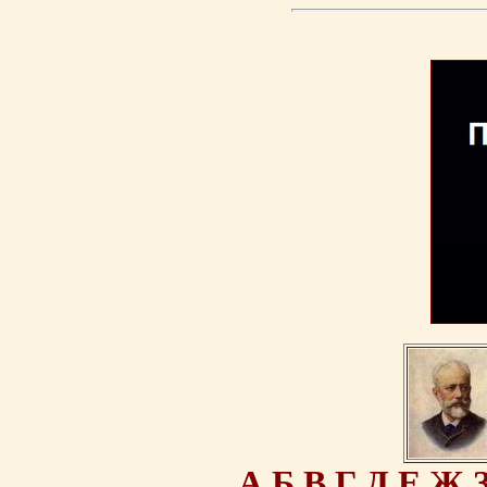
А
Б
В
Г
Д
Е
Ж