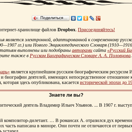
Поделиться…
 интернет-хранилище файлов
Dropbox
.
Присоединяйтесь!
 является электронной, адаптированной к современному русско
90—1907 гг.
) или Нового Энциклопедического Словаря (
1910—1916 
статьям выполнены или подобраны
авторами
сайта
«Русский Б
трите также в
Русском Биографическом Словаре А. А. Половцова
.
варь»
является крупнейшим русским биографическим ресурсом И
 и биографии деятелей, имеющих непосредственное отношение 
которая здесь опубликована, касается
исторической эпохи до 1
Знаете ли вы?
тический деятель Владимир Ильич Ульянов. ... В 1907 г. выступ
ий композитор-дилетант. … В романсах А. отразился дух времени
х часть написана в миноре. Они почти не отличаются от первы
ь устарел.