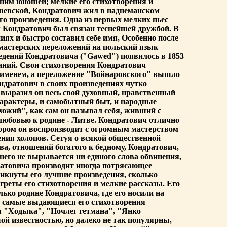
тним юношей; мелкие его стихотворения и
ашевской, Кондратович жил в наднеманском
го произведения. Одна из первых мелких пьес
ым Кондратович был связан теснейшей дружбой. В
ях и быстро составил себе имя, Особенно после
мастерских переложений на польский язык
ведений Кондратовича ("Gawed") появилось в 1853
даний. Свои стихотворения Кондратович
м именем, а переложение "Войнаровского" вышло
ндратович в своих произведениях чутко
 выразил он весь свой духовный, нравственный
 характеры, и самобытный быт, и народные
хожий", как сам он называл себя, живший с
любовью к родине - Литве. Кондратович отлично
тором он воспроизводит с огромным мастерством
ния холопов. Сетуя о всякой общественной
а, отношений богатого к бедному, Кондратович,
него не вырывается ни единого слова обвинения,
дратовича производит иногда потрясающее
никнуты его лучшие произведения, сколько
греты его стихотворения и мелкие рассказы. Его
ько родине Кондратовича, где его носили на
все самые выдающиеся его стихотворения
я "Ходыка", "Ночлег гетмана", "Янко
 известностью, но далеко не так популярны,