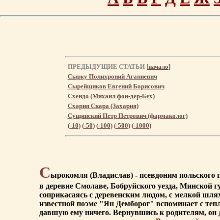
ПРЕДЫДУЩИЕ СТАТЬИ
[
начало
]
Сырку Полихроний Агапиевич
Сырейщиков Евгений Борисович
Схендо (Михаил фон-дер-Бех)
Схария Скара (Захария)
Сущинский Петр Петрович (фармаколог)
(
-10
) (
-50
) (
-100
) (
-500
) (
-1000
)
С
ырокомля (Владислав) - псевдоним польского 
в деревне Смолаве, Бобруйского уезда, Минской г
соприкасаясь с деревенским людом, с мелкой шля
известной поэме "Ян Демборог" вспоминает с тепл
давшую ему ничего. Вернувшись к родителям, он д