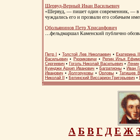
Шервуд-Верный
Иван Васильевич
«Шервуд, — пишет один современник, — в 
чуждались его и прозвали его собачьим им
Обольянинов Петр Хрисанфович
…фельдмаршал Каменский публично обозвал
Петр I
•
Толстой Лев Николаевич
•
Екатерина I
Васильевич
•
Рюриковичи
•
Репин Илья Ефим
Сергеевич
•
Гоголь Николай Васильевич
•
Ленин
Куинджи Архип Иванович
•
Багратионы
•
Иван Г
Иванович
•
Долгоруковы
•
Орловы
•
Татищев В
Николай II
•
Белинский Виссарион Григорьевич
•
А
Б
В
Г
Д
Е
Ж