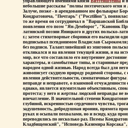
управляющего имениями князя
Витгенштейна
и п
небольшие рассказы "полны поэтического огня и 
Залуче, позже - в арендованном им фольварке Бо
Кондратовича, "Почтарь" ("Pocztilion"), появила
то же время он сотрудничал в "Варшавской Библи
появления его поэм "Ян-Демборог", "Каноник Пр
латинской поэзии Яницкого и других польско-лат
г.; затем стихотворные сборники его выходили од
подписывал псевдонимом Владислав Сырокомля; т
без подписи. Талантливейший из эпигонов польс
откликался и на явления текущей жизни, и на ис
мир, все что составляло его внутреннее достояни
характеры, и самобытные типы, и старинные пред
народом одной жизнью. Народ всегда был для нег
живописует скудную природу родимой стороны, с 
явления действительности, симпатичные фигуры л
неправде и неправоте, о взаимной отчужденности
однако, является изумительно объективным, спок
протеста; у него и жертвы людской неправды не 
впечатление. В значительной степени Кондратович
глубиной, искренностью сердечного чувства, трог
задушевность, добродушная ирония, прямота произ
руках и осыпали похвалами, но и всюду, куда прон
переводились по несколько раз. Поэмы Кондрато
Кладбищенский", "Исповедь Казимира Корсака", 