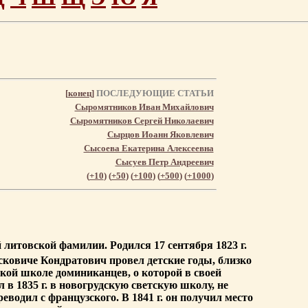
[
конец
]
ПОСЛЕДУЮЩИЕ СТАТЬИ
Сыромятников Иван Михайлович
Сыромятников Сергей Николаевич
Сырцов Иоанн Яковлевич
Сысоева Екатерина Алексеевна
Сысуев Петр Андреевич
(
+10
) (
+50
) (
+100
) (
+500
) (
+1000
)
литовской фамилии. Родился 17 сентября 1823 г.
Ясковиче Кондратович провел детские годы, близко
кой школе доминиканцев, о которой в своей
в 1835 г. в новогрудскую светскую школу, не
водил с французского. В 1841 г. он получил место