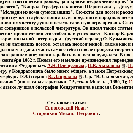
твуется поэтический размах, да и краски несравненно ярче. 
и зятя", "Капрал Терефера и капитан Шерпетына", "Докум
, "Мелодии из дома сумасшедших". Сюжеты для поэм и расск
дно изучил и глубоко понимал, из преданий и народных песен
ранивших чистоту души и незамысловатую веру предков. Стих
 соперников в польской литературе. Он писал также статьи
еских произведений его особенный успех имел "Каспар Карл
стория польской литературы" (русский перевод О. Кузьминско
из латинских поэтов, осталась неоконченной, также как и н
тович отдавал часть самого себя и после процесса творчес
о завтрашнем дне; много зарабатывая, вечно нуждался. В посл
 сентября 1862 г. Поэмы его и мелкие произведения перевед
мулевским-Федоровым,
А.Н. Плещеевым
,
П.В. Быковым
,
П
еру у Кондратовича было много общего, а также Петровском
тербург, 1879) изданы
В. Лавровым
. Ср. "В. Сырокомля, 
ович" (опыт характеристики, "Русская Мысль", 1880, 1);
С
ком языке лучшая биография Кондратовича написана Викенти
См. также статьи:
Свирговский Иван
;
Старицкий Михаил Петрович
.