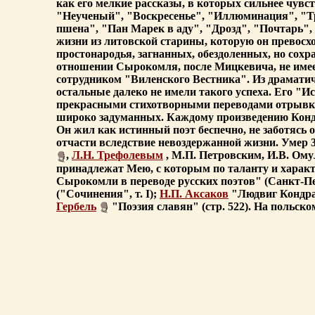
как его мелкие рассказы, в которых сильнее чувс
"Неученый", "Воскресенье", "Иллюминация", "Тр
пшена", "Пан Марек в аду", "Дрозд", "Почтарь"
жизни из литовской старины, которую он превосхо
простонародья, загнанных, обездоленных, но сох
отношении Сырокомля, после Мицкевича, не имеет
сотрудником "Виленского Вестника". Из драматич
остальные далеко не имели такого успеха. Его "И
прекрасными стихотворными переводами отрывков 
широко задуманных. Каждому произведению Кондра
Он жил как истинный поэт беспечно, не заботясь 
отчасти вследствие невоздержанной жизни. Умер 3
,
Л.Н. Трефолевым
, М.П. Петровским, И.В. О
принадлежат Мею, с которым по таланту и характ
Сырокомли в переводе русских поэтов" (Санкт-Пе
("Сочинения", т. I);
Н.П. Аксаков
"Людвиг Кондрат
Гербель
"Поэзия славян" (стр. 522). На польс