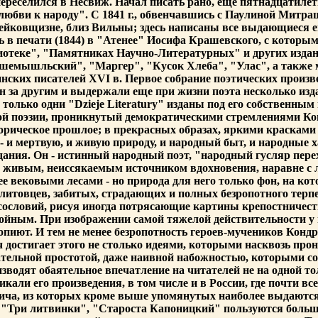
ереселился в Несвиж. Начал писать рано, еще пятнадцатиле
любви к народу". С 1841 г., обвенчавшись с Паулиной Митр
рейковщизне, близ Вильны; здесь написаны все выдающиеся е
сь в печати (1844) в "Атенее" Иосифа Крашевского, с котор
отеке", "Памятниках Научно-Литературных" и других издани
шемышльский", "Маргер", "Кусок Хлеба", "Улас", а также 
инских писателей XVI в. Первое собрание поэтических произ
ин за другим и выдержали еще при жизни поэта несколько из
олько одни "Dzieje Literatury" изданы под его собственны
кой поэзии, проникнутый демократическими стремлениями Ко
торическое прошлое; в прекрасных образах, яркими красками
е - и мертвую, и живую природу, и народный быт, и народные
ания. Он - истинный народный поэт, "народный гусляр пере
о живым, неиссякаемым источником вдохновения, наравне с 
ее вековыми лесами - но природа для него только фон, на ко
итовцев, забитых, страдающих и полных безропотного терпе
 сословий, рисуя иногда потрясающие картины крепостничеств
ойным. При изображении самой тяжелой действительности у 
вопиют. И тем не менее безропотность героев-мучеников Кон
 достигает этого не столько идеями, которыми насквозь про
ательной простотой, даже наивной набожностью, которыми со
водят обаятельное впечатление на читателей не на одной тол
икали его произведения, в том числе и в России, где почти 
вича, из которых кроме выше упомянутых наиболее выдаютс
"Три литвинки", "Староста Капоницкий" пользуются большой