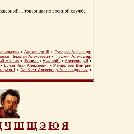
д скверный… товарищи по военной службе
.
асильевич
•
Александр III
•
Суворов Александр
расов Николай Алексеевич
•
Пушкин Александр
кий Максим
•
Шамиль
•
Николай I
•
Александр II
•
•
Бунин Иван Алексеевич
•
Менделеев Дмитрий
терина I
•
Алябьев Александр Александрович
•
Ц
Ч
Ш
Щ
Э
Ю
Я