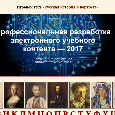
Игровой тест
«Русская история в портрете»
З
И
К
Л
М
Н
О
П
Р
С
Т
У
Ф
Х