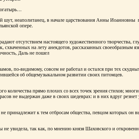
богатырь…
ный шут, неаполитанец, в начале царствования Анны Иоанновны
льянской опере.
адают отсутствием настоящего художественного творчества, глу
к, схваченных на лету анекдотов, рассказанных своеобразным яз
чность, Даль не пошел
ламов,
по-видимому
, совсем не работал и остался при тех скудн
ботившейся об общемузыкальном развитии своих питомцев.
ого количества прямо плохих со всех точек зрения стихов; многи
расов не выдержан даже в своих шедеврах: и в них вдруг резнет
не принадлежит к тем отбросам общества, певцом которых он в
ы не увидела, так как, по мнению князя Шаховского и откровенн