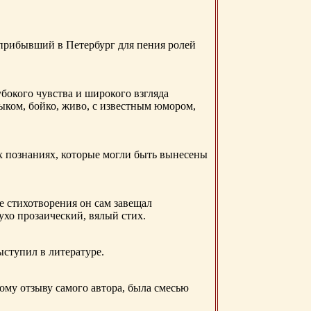
 прибывший в Петербург для пения ролей
бокого чувства и широкого взгляда
ыком, бойко, живо, с известным юмором,
ых познаниях, которые могли быть вынесены
е стихотворения он сам завещал
 ухо прозаический, вялый стих.
ыступил в литературе.
ому отзыву самого автора, была смесью