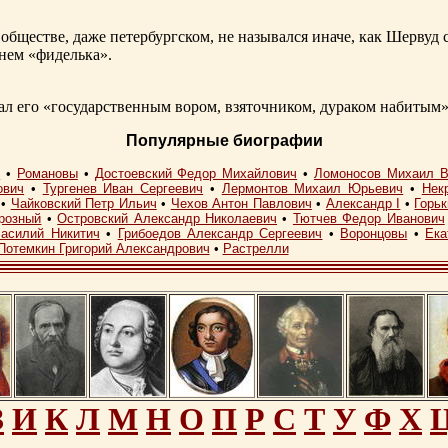
обществе, даже петербургском, не назывался иначе, как Шерву
енем «фиделька».
 его «государственным вором, взяточником, дураком набитым»
Популярные биографии
I
•
Романовы
•
Достоевский Федор Михайлович
•
Ломоносов Михаил В
ович
•
Тургенев Иван Сергеевич
•
Лермонтов Михаил Юрьевич
•
Нек
•
Чайковский Петр Ильич
•
Чехов Антон Павлович
•
Александр I
•
Горь
розный
•
Островский Александр Николаевич
•
Тютчев Федор Иванович
асилий Никитич
•
Грибоедов Александр Сергеевич
•
Воронцовы
•
Ека
Потемкин Григорий Александрович
•
Растрелли
З
И
К
Л
М
Н
О
П
Р
С
Т
У
Ф
Х