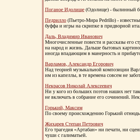
Поганое Идолище
(Одолище) - былинный 
Педрилло
(Пьетро-Мира Pedrillo) - извест
буффа и игры на скрипке в придворной ита
Даль, Владимир Иванович
Многочисленные повести и рассказы его стр
на народ и жизнь. Дальше бытовых картино
иногда впадающим в манерность и прибауто
Варламов, Александр Егорович
Над теорией музыкальной композиции Вар
им из капеллы, в те времена совсем не за
Некрасов Николай Алексеевич
Ни у кого из больших поэтов наших нет так
не включать в собрание его сочинений. Нек
Горький, Максим
По своему происхождению Горький отнюдь 
Жихарев Степан Петрович
Его трагедия «Артабан» ни печати, ни сцен
чуши с галиматьей.