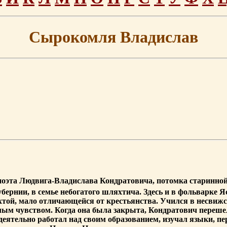
Сырокомля Владислав
поэта Людвига-Владислава Кондратовича, потомка старинной 
убернии, в семье небогатого шляхтича. Здесь и в фольварке 
хтой, мало отличающейся от крестьянства. Учился в несвижс
ым чувством. Когда она была закрыта, Кондратович перешел 
еятельно работал над своим образованием, изучал языки, пере