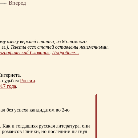
Вперед
му языку версией статьи, из
86-томного
гг.
). Тексты всех статей оставлены неизменными.
иографический Словарь»
.
Подробнее…
нтернета.
к судьбам
России
.
917 года
.
ал без успеха кандидатом во 2-ю
. Как и тогдашняя русская литература, они
х романсов Глинки, но последний шагнул