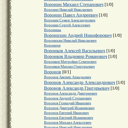
Воронин Михаил Степанович
[
1
/
0
]
Воронин Николай Николаевич
Воронин Павел Андреевич
[
1
/
0
]
Воронин Семен Александрович
Воронин Сергей Алексеевич
Воронины
Воронихин Андрей Никифорович
[
1
/
0
]
Воронихин Николай Николаевич
Вороничи
Воронков Алексей Васильевич
[
1
/
0
]
Воронков Владимир Романович
[
1
/
0
]
Воронков Митрофан Семенович
Воронков Михаил Григорьевич
Воронов
[
0
/
1
]
Воронов Авенир Аркадьевич
Воронов Александр Александрович
[
1
/
0
]
Воронов Александр Григорьевич
[
1
/
0
]
Воронов Александр Дмитриевич
Воронов Андрей Степанович
Воронов Геннадий Иванович
Воронов Дмитрий Иоакимович
Воронов Евгений Иванович
Воронов Евгений Иоакимович
Воронов Михаил Алексеевич
Воронов Николай Николаевич