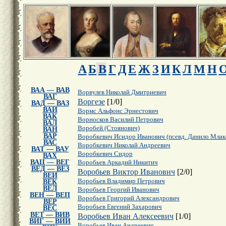
А
Б
В
Г
Д
Е
Ж
З
И
К
Л
М
Н
ВАА — ВАВ
Ворвулев Николай Дмитриевич
ВАГ
Воргезе
[
1
/
0
]
ВАД — ВАЗ
ВАИ
Вормс Альфонс Эрнестович
ВАК
Ворносков Василий Петрович
ВАЛ
Воробей (Стоянович)
ВАН
ВАР
Воробкевич Исидор Иванович (псевд. Данило Млак
ВАС
Воробкевич Николай Андреевич
ВАТ — ВАУ
Воробкевич Сидор
ВАХ
ВАЦ — ВЕГ
Воробьев Аркадий Никитич
ВЕД — ВЕЗ
Воробьев Виктор Иванович
[
2
/
0
]
ВЕИ
Воробьев Владимир Петрович
ВЕК
ВЕЛ
Воробьев Георгий Иванович
ВЕН — ВЕП
Воробьев Григорий Александрович
ВЕР
Воробьев Евгений Захарович
ВЕС
ВЕТ — ВИВ
Воробьев Иван Алексеевич
[
1
/
0
]
ВИГ — ВИИ
Воробьев Иван Андреевич