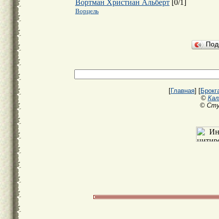
Вортман Христиан Альберт
[
0
/
1
]
Ворцель
Под
[
Главная
] [
Брокг
©
Кал
© Сту