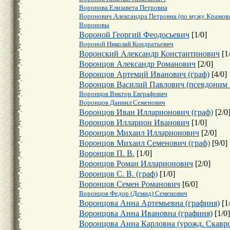
Воронова Елизавета Петровна
Воронович Александра Петровна (по мужу Крамов
Вороновы
Вороной Георгий Феодосьевич
[
1
/
0
]
Вороной Николай Кондратьевич
Воронский Александр Константинович
[
1
Воронцов Александр Романович
[
2
/
0
]
Воронцов Артемий Иванович (граф)
[
4
/
0
]
Воронцов Василий Павлович (псевдоним 
Воронцов Виктор Евграфович
Воронцов Даниил Семенович
Воронцов Иван Илларионович (граф)
[
2
/
0
Воронцов Илларион Иванович
[
1
/
0
]
Воронцов Михаил Илларионович
[
2
/
0
]
Воронцов Михаил Семенович (граф)
[
9
/
0
]
Воронцов П. В.
[
1
/
0
]
Воронцов Роман Илларионович
[
2
/
0
]
Воронцов С. В. (граф)
[
1
/
0
]
Воронцов Семен Романович
[
6
/
0
]
Воронцов Федор (Демид) Семенович
Воронцова Анна Артемьевна (графиня)
[
1
Воронцова Анна Ивановна (графиня)
[
1
/
0
]
Воронцова Анна Карловна (урожд. Скавро