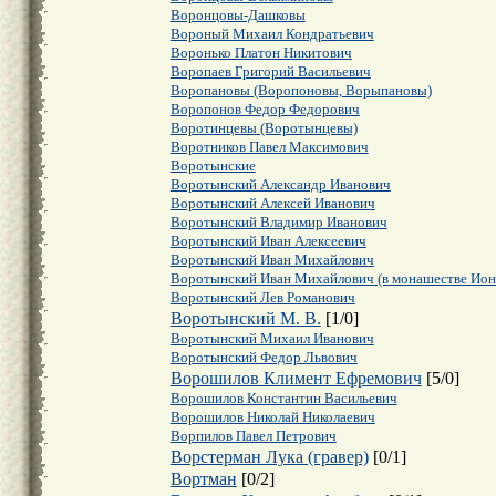
Воронцовы-Дашковы
Вороный Михаил Кондратьевич
Воронько Платон Никитович
Воропаев Григорий Васильевич
Воропановы (Воропоновы, Ворыпановы)
Воропонов Федор Федорович
Воротинцевы (Воротынцевы)
Воротников Павел Максимович
Воротынские
Воротынский Александр Иванович
Воротынский Алексей Иванович
Воротынский Владимир Иванович
Воротынский Иван Алексеевич
Воротынский Иван Михайлович
Воротынский Иван Михайлович (в монашестве Ион
Воротынский Лев Романович
Воротынский М. В.
[
1
/
0
]
Воротынский Михаил Иванович
Воротынский Федор Львович
Ворошилов Климент Ефремович
[
5
/
0
]
Ворошилов Константин Васильевич
Ворошилов Николай Николаевич
Ворпилов Павел Петрович
Ворстерман Лука (гравер)
[
0
/
1
]
Вортман
[
0
/
2
]