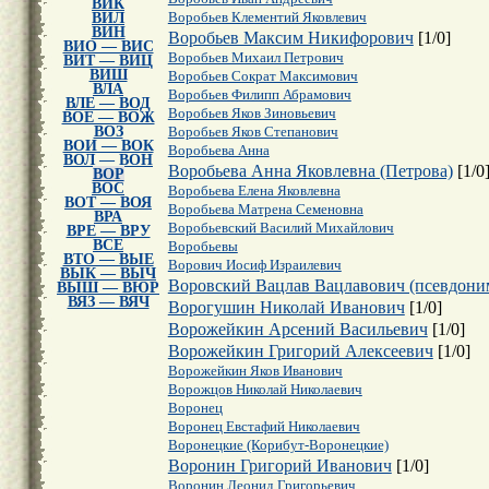
ВИК
ВИЛ
Воробьев Клементий Яковлевич
ВИН
Воробьев Максим Никифорович
[
1
/
0
]
ВИО — ВИС
Воробьев Михаил Петрович
ВИТ — ВИЦ
ВИШ
Воробьев Сократ Максимович
ВЛА
Воробьев Филипп Абрамович
ВЛЕ — ВОД
Воробьев Яков Зиновьевич
ВОЕ — ВОЖ
ВОЗ
Воробьев Яков Степанович
ВОИ — ВОК
Воробьева Анна
ВОЛ — ВОН
Воробьева Анна Яковлевна (Петрова)
[
1
/
0
ВОР
ВОС
Воробьева Елена Яковлевна
ВОТ — ВОЯ
Воробьева Матрена Семеновна
ВРА
Воробьевский Василий Михайлович
ВРЕ — ВРУ
ВСЕ
Воробьевы
ВТО — ВЫЕ
Ворович Иосиф Израилевич
ВЫК — ВЫЧ
Воровский Вацлав Вацлавович (псевдони
ВЫШ — ВЮР
ВЯЗ — ВЯЧ
Ворогушин Николай Иванович
[
1
/
0
]
Ворожейкин Арсений Васильевич
[
1
/
0
]
Ворожейкин Григорий Алексеевич
[
1
/
0
]
Ворожейкин Яков Иванович
Ворожцов Николай Николаевич
Воронец
Воронец Евстафий Николаевич
Воронецкие (Корибут-Воронецкие)
Воронин Григорий Иванович
[
1
/
0
]
Воронин Леонид Григорьевич