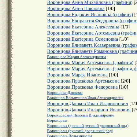
Воронцова Анна Михайловна (графиня)
[
Воронцова Анна Павловна
[
1
/
0
]
Воронцова Евдокия Ивановна (графиня)
[
Воронцова Евпраксия Федоровна (графин
Воронцова Екатерина Алексеевна
[
1
/
0
]
Воронцова Екатерина Артемьевна (графин
Воронцова Екатерина Семеновна
[
1
/
0
]
Воронцова Елизавета Ксаверьевна (графи
Воронцова Елизавета Романовна (графиня
Воронцова Мария Александровна
Воронцова Мария Артемьевна (графиня)
[
Воронцова Мария Артемьевна (графиня, 
Воронцова Марфа Ивановна
[
1
/
0
]
Воронцова Прасковья Артемьевна
[
2
/
0
]
Воронцова Прасковья Федоровна
[
1
/
0
]
Воронцова-Дашкова
Воронцов-Вельяминов Иван Александрович
Воронцов-Дашков Иван Иларионович
[
1
/
0
Воронцов-Дашков Илларион Иванович
[
2
/
Воронцовский Николай Владимирович
Воронцовы
Воронцовы (древний русский дворянский род)
Воронцовы (русский дворянский род)
Воронцовы-Вельяминовы