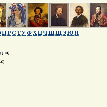
О
П
Р
С
Т
У
Ф
Х
Ц
Ч
Ш
Щ
Э
Ю
Я
)
[
1
/
0
]
1
/
0
]