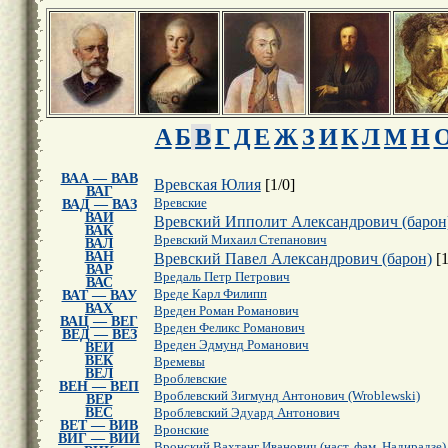
А
Б
В
Г
Д
Е
Ж
З
И
К
Л
М
Н
ВАА — ВАВ
Вревская Юлия
[
1
/
0
]
ВАГ
Вревские
ВАД — ВАЗ
ВАИ
Вревский Ипполит Александрович (барон
ВАК
Вревский Михаил Степанович
ВАЛ
ВАН
Вревский Павел Александрович (барон)
[
ВАР
Вредаль Петр Петрович
ВАС
Вреде Карл Филипп
ВАТ — ВАУ
ВАХ
Вреден Роман Романович
ВАЦ — ВЕГ
Вреден Феликс Романович
ВЕД — ВЕЗ
Вреден Эдмунд Романович
ВЕИ
ВЕК
Времевы
ВЕЛ
Вроблевские
ВЕН — ВЕП
Вроблевский Зигмунд Антонович (Wroblewski)
ВЕР
ВЕС
Вроблевский Эдуард Антонович
ВЕТ — ВИВ
Вронские
ВИГ — ВИИ
Вронский Вахтанг Иванович (наст. фам. Надирадзе)