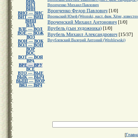
ВИК
ВИЛ
Вронченко Михаил Павлович
ВИН
Вронченко Федор Павлович
[
1
/
0
]
ВИО — ВИС
Вроньский Юзеф (Wronski, наст. фам. Хёне, известе
ВИТ — ВИЦ
ВИШ
Вроченский Михаил Антонович
[
1
/
0
]
ВЛА
Врубель (сын художника)
[
1
/
0
]
ВЛЕ — ВОД
ВОЕ — ВОЖ
Врубель Михаил Александрович
[
15
/
37
]
ВОЗ
Врублевский Валерий Антоний (Wroblewski)
ВОИ — ВОК
ВОЛ — ВОН
ВОР
ВОС
ВОТ — ВОЯ
ВРА
ВРЕ — ВРУ
ВСЕ
ВТО — ВЫЕ
ВЫК — ВЫЧ
ВЫШ — ВЮР
ВЯЗ — ВЯЧ
[
Главн