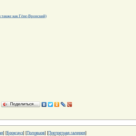
н также как Гёне-Вронский)
Поделиться…
ая
] [
Брокгауз
] [
Половцов
] [
Портретная галерея
]